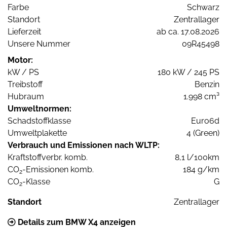
Farbe
Schwarz
Standort
Zentrallager
Lieferzeit
ab ca. 17.08.2026
Unsere Nummer
09R45498
Motor:
kW / PS
180 kW / 245 PS
Treibstoff
Benzin
Hubraum
1.998 cm³
Umweltnormen:
Schadstoffklasse
Euro6d
Umweltplakette
4 (Green)
Verbrauch und Emissionen nach WLTP:
Kraftstoffverbr. komb.
8,1 l/100km
CO
-Emissionen komb.
184 g/km
2
CO
-Klasse
G
2
Standort
Zentrallager
Details zum BMW X4 anzeigen