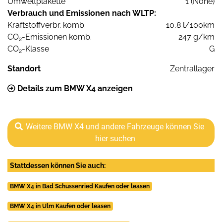
Umweltplakette
1 (None)
Verbrauch und Emissionen nach WLTP:
Kraftstoffverbr. komb.
10,8 l/100km
CO
-Emissionen komb.
247 g/km
2
CO
-Klasse
G
2
Standort
Zentrallager
Details zum BMW X4 anzeigen
Weitere BMW X4 und andere Fahrzeuge können Sie
hier suchen
Stattdessen können Sie auch:
BMW X4 in Bad Schussenried Kaufen oder leasen
BMW X4 in Ulm Kaufen oder leasen