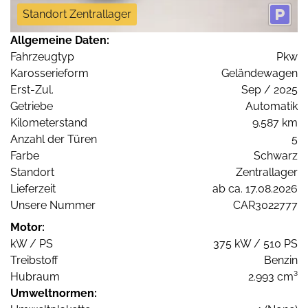
Standort Zentrallager
Allgemeine Daten:
Fahrzeugtyp
Pkw
Karosserieform
Geländewagen
Erst-Zul.
Sep / 2025
Getriebe
Automatik
Kilometerstand
9.587 km
Anzahl der Türen
5
Farbe
Schwarz
Standort
Zentrallager
Lieferzeit
ab ca. 17.08.2026
Unsere Nummer
CAR3022777
Motor:
kW / PS
375 kW / 510 PS
Treibstoff
Benzin
Hubraum
2.993 cm³
Umweltnormen: