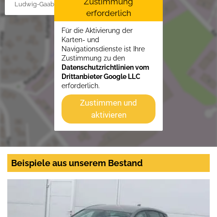
Zustimmung
Ludwig-Gaab-Str. 4, 88427 Bad Schussenried
erforderlich
Für die Aktivierung der
Karten- und
Navigationsdienste ist Ihre
Zustimmung zu den
Datenschutzrichtlinien vom
Drittanbieter Google LLC
erforderlich.
Zustimmen und
aktivieren
Beispiele aus unserem Bestand