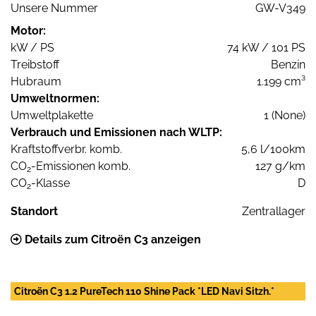
Unsere Nummer
GW-V349
Motor:
kW / PS
74 kW / 101 PS
Treibstoff
Benzin
Hubraum
1.199 cm³
Umweltnormen:
Umweltplakette
1 (None)
Verbrauch und Emissionen nach WLTP:
Kraftstoffverbr. komb.
5,6 l/100km
CO
-Emissionen komb.
127 g/km
2
CO
-Klasse
D
2
Standort
Zentrallager
Details zum Citroën C3 anzeigen
Citroën C3 1.2 PureTech 110 Shine Pack *LED Navi Sitzh.*