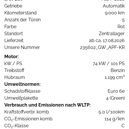
Getriebe
Automatik
Kilometerstand
9.000 km
Anzahl der Türen
5
Farbe
Rot
Standort
Zentrallager
Lieferzeit
ab ca. 17.08.2026
Unsere Nummer
235602_GW_APF-KR
Motor:
kW / PS
74 kW / 101 PS
Treibstoff
Benzin
Hubraum
1.199 cm³
Umweltnormen:
Schadstoffklasse
Euro 6e
Umweltplakette
4 (Green)
Verbrauch und Emissionen nach WLTP:
Kraftstoffverbr. komb.
5,0 l/100km
CO
-Emissionen komb.
114 g/km
2
CO
-Klasse
C
2