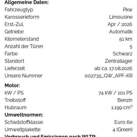
Allgemeine Daten:
Fahrzeugtyp
Pkw
Karosserieform
Limousine
Erst-Zul.
Apr / 2026
Getriebe
Automatik
Kilometerstand
51 km
Anzahl der Türen
5
Farbe
Schwarz
Standort
Zentrallager
Lieferzeit
ab ca. 17.08.2026
Unsere Nummer
002735_GW_APF-KR
Motor:
kW / PS
74 kW / 101 PS
Treibstoff
Benzin
Hubraum
1.199 cm³
Umweltnormen:
Schadstoffklasse
Euro 6e
Umweltplakette
4 (Green)
Verbrauch und Emissionen nach WLTP: