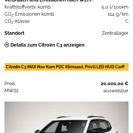
Kraftstoffverbr. komb.
5,0 l/100km
CO
-Emissionen komb.
114 g/km
2
CO
-Klasse
C
2
Standort
Zentrallager
Details zum Citroën C3 anzeigen
Citroën C3 MAX Nav Kam PDC Klimaaut. PrivG LED HUD CarP
Preis:
20.000,00 €
MWSt:
ausweisbar