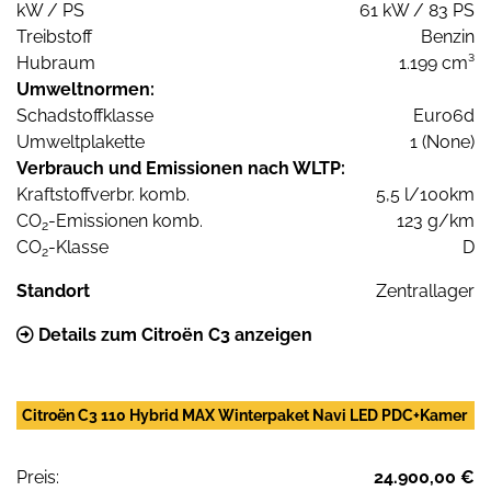
kW / PS
61 kW / 83 PS
Treibstoff
Benzin
Hubraum
1.199 cm³
Umweltnormen:
Schadstoffklasse
Euro6d
Umweltplakette
1 (None)
Verbrauch und Emissionen nach WLTP:
Kraftstoffverbr. komb.
5,5 l/100km
CO
-Emissionen komb.
123 g/km
2
CO
-Klasse
D
2
Standort
Zentrallager
Details zum Citroën C3 anzeigen
Citroën C3 110 Hybrid MAX Winterpaket Navi LED PDC+Kamer
Preis:
24.900,00 €