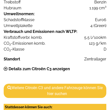
Treibstoff
Benzin
Hubraum
1.199 cm³
Umweltnormen:
Schadstoffklasse
Euro6
Umweltplakette
4 (Green)
Verbrauch und Emissionen nach WLTP:
Kraftstoffverbr. komb.
5,5 l/100km
CO
-Emissionen komb.
123 g/km
2
CO
-Klasse
D
2
Standort
Zentrallager
Details zum Citroën C3 anzeigen
Weitere Citroën C3 und andere Fahrzeuge können Sie
hier suchen
Stattdessen können Sie auch: