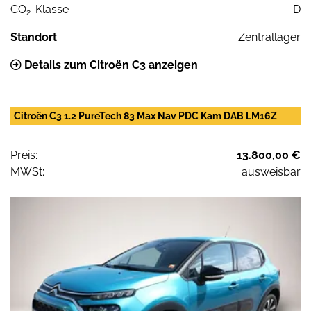
CO
-Klasse
D
2
Standort
Zentrallager
Details zum Citroën C3 anzeigen
Citroën C3 1.2 PureTech 83 Max Nav PDC Kam DAB LM16Z
Preis:
13.800,00 €
MWSt:
ausweisbar