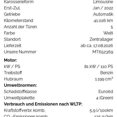
Karosserieform
Limousine
Erst-Zul.
Jan / 2022
Getriebe
Automatik
Kilometerstand
41.026 km
Anzahl der Türen
5
Farbe
Weiß
Standort
Zentrallager
Lieferzeit
ab ca. 17.08.2026
Unsere Nummer
MT652369
Motor:
kW / PS
81 kW / 110 PS
Treibstoff
Benzin
Hubraum
1.199 cm³
Umweltnormen:
Schadstoffklasse
Euro6d
Umweltplakette
4 (Green)
Verbrauch und Emissionen nach WLTP:
Kraftstoffverbr. komb.
5,9 l/100km
CO
-Emissionen komb.
135 g/km