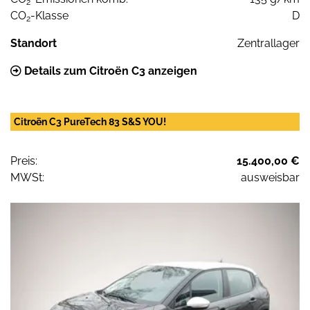
2
CO
-Klasse
D
2
Standort
Zentrallager
Details zum Citroën C3 anzeigen
Citroën C3 PureTech 83 S&S YOU!
Preis:
15.400,00 €
MWSt:
ausweisbar