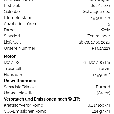
Erst-Zul.
Jul / 2023
Getriebe
Schaltgetriebe
Kilometerstand
19.500 km
Anzahl der Türen
5
Farbe
Weiß
Standort
Zentrallager
Lieferzeit
ab ca. 17.08.2026
Unsere Nummer
PT623223
Motor:
kW / PS
61 kW / 83 PS
Treibstoff
Benzin
Hubraum
1.199 cm³
Umweltnormen:
Schadstoffklasse
Euro6d
Umweltplakette
4 (Green)
Verbrauch und Emissionen nach WLTP:
Kraftstoffverbr. komb.
6,1 l/100km
CO
-Emissionen komb.
124 g/km
2