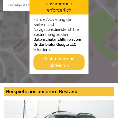
Zustimmung
Ludwig-Gaab-Str. 4, 88427 Bad Schussenried
erforderlich
Für die Aktivierung der
Karten- und
Navigationsdienste ist Ihre
Zustimmung zu den
Datenschutzrichtlinien vom
Drittanbieter Google LLC
erforderlich.
Zustimmen und
aktivieren
Beispiele aus unserem Bestand