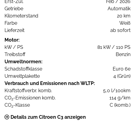
Erst-Zul.
Feb / 2026
Getriebe
Automatik
Kilometerstand
20 km
Farbe
Weiß
Lieferzeit
ab sofort
Motor:
kW / PS
81 kW / 110 PS
Treibstoff
Benzin
Umweltnormen:
Schadstoffklasse
Euro 6e
Umweltplakette
4 (Grün)
Verbrauch und Emissionen nach WLTP:
Kraftstoffverbr. komb.
5,0 l/100km
CO
-Emissionen komb.
114 g/km
2
CO
-Klasse
C (komb.)
2
Details zum Citroen C3 anzeigen