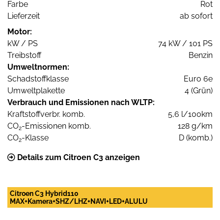
Farbe
Rot
Lieferzeit
ab sofort
Motor:
kW / PS
74 kW / 101 PS
Treibstoff
Benzin
Umweltnormen:
Schadstoffklasse
Euro 6e
Umweltplakette
4 (Grün)
Verbrauch und Emissionen nach WLTP:
Kraftstoffverbr. komb.
5,6 l/100km
CO
-Emissionen komb.
128 g/km
2
CO
-Klasse
D (komb.)
2
Details zum Citroen C3 anzeigen
Citroen C3 Hybrid110
MAX+Kamera+SHZ/LHZ+NAVI+LED+ALULU