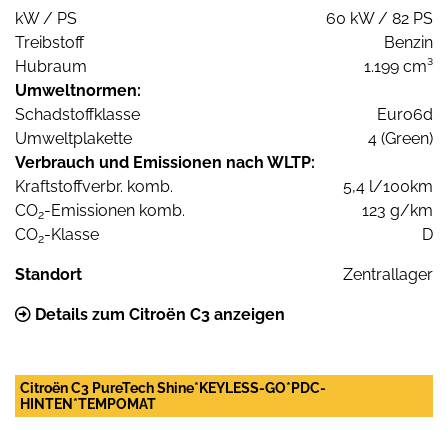
kW / PS
60 kW / 82 PS
Treibstoff
Benzin
Hubraum
1.199 cm³
Umweltnormen:
Schadstoffklasse
Euro6d
Umweltplakette
4 (Green)
Verbrauch und Emissionen nach WLTP:
Kraftstoffverbr. komb.
5,4 l/100km
CO
-Emissionen komb.
123 g/km
2
CO
-Klasse
D
2
Standort
Zentrallager
Details zum Citroën C3 anzeigen
Citroën C3 PureTech Shine*KEYLESS-GO*PDC-
HINTEN*TEMPOMAT