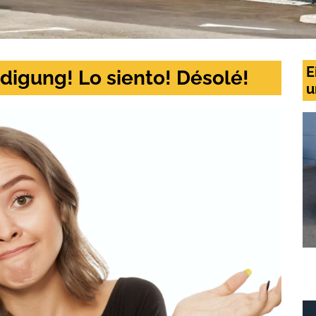
E
digung! Lo siento! Désolé!
u