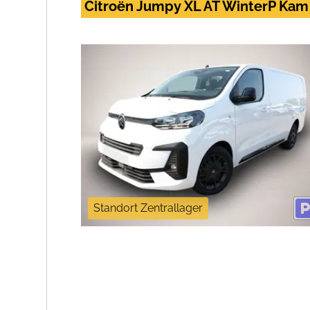
Citroën Jumpy XL AT WinterP Ka
Standort Zentrallager