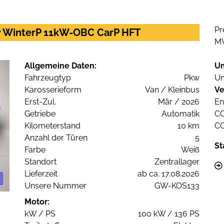
Pr
 WinterP 11kW-OBC CarP HFT
M
Allgemeine Daten:
U
Fahrzeugtyp
Pkw
Um
Karosserieform
Van / Kleinbus
Ve
Erst-Zul.
Mär / 2026
En
Getriebe
Automatik
C
Kilometerstand
10 km
C
Anzahl der Türen
5
St
Farbe
Weiß
Standort
Zentrallager
Lieferzeit
ab ca. 17.08.2026
Unsere Nummer
GW-KOS133
Motor:
kW / PS
100 kW / 136 PS