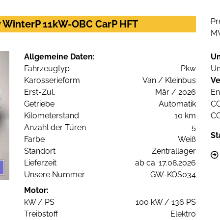
Pr
 WinterP 11kW-OBC CarP HFT
M
Allgemeine Daten:
U
Fahrzeugtyp
Pkw
Um
Karosserieform
Van / Kleinbus
Ve
Erst-Zul.
Mär / 2026
En
Getriebe
Automatik
C
Kilometerstand
10 km
C
Anzahl der Türen
5
St
Farbe
Weiß
Standort
Zentrallager
Lieferzeit
ab ca. 17.08.2026
Unsere Nummer
GW-KOS034
Motor:
kW / PS
100 kW / 136 PS
Treibstoff
Elektro