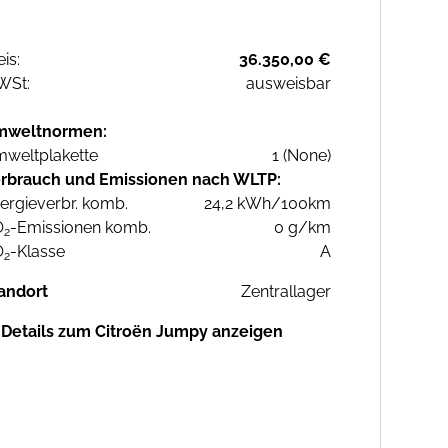
eis:
36.350,00 €
WSt:
ausweisbar
mweltnormen:
weltplakette
1 (None)
rbrauch und Emissionen nach WLTP:
ergieverbr. komb.
24,2 kWh/100km
O
-Emissionen komb.
0 g/km
2
O
-Klasse
A
2
andort
Zentrallager
Details zum Citroën Jumpy anzeigen