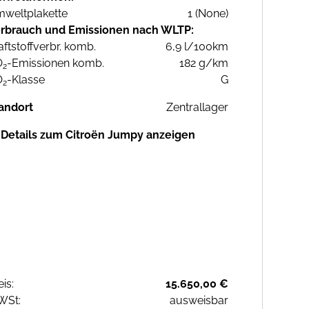
weltplakette
1 (None)
rbrauch und Emissionen nach WLTP:
aftstoffverbr. komb.
6,9 l/100km
O
-Emissionen komb.
182 g/km
2
O
-Klasse
G
2
andort
Zentrallager
Details zum Citroën Jumpy anzeigen
eis:
15.650,00 €
WSt:
ausweisbar