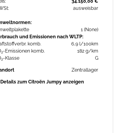
eis:
34.150,00 €
WSt:
ausweisbar
mweltnormen:
weltplakette
1 (None)
rbrauch und Emissionen nach WLTP:
aftstoffverbr. komb.
6,9 l/100km
O
-Emissionen komb.
182 g/km
2
O
-Klasse
G
2
andort
Zentrallager
Details zum Citroën Jumpy anzeigen