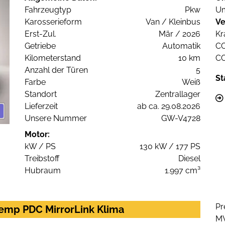
Fahrzeugtyp
Pkw
Um
Karosserieform
Van / Kleinbus
Ve
Erst-Zul.
Mär / 2026
Kr
Getriebe
Automatik
C
Kilometerstand
10 km
C
Anzahl der Türen
5
St
Farbe
Weiß
Standort
Zentrallager
Lieferzeit
ab ca. 29.08.2026
Unsere Nummer
GW-V4728
Motor:
kW / PS
130 kW / 177 PS
Treibstoff
Diesel
Hubraum
1.997 cm³
Pr
Temp PDC MirrorLink Klima
M