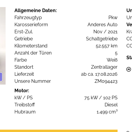
Allgemeine Daten:
U
Fahrzeugtyp
Pkw
Um
Karosserieform
Anderes Auto
Ve
Erst-Zul.
Nov / 2021
Kr
Getriebe
Schaltgetriebe
C
Kilometerstand
52.557 km
C
Anzahl der Türen
5
St
Farbe
Weiß
Standort
Zentrallager
Lieferzeit
ab ca. 17.08.2026
Unsere Nummer
ZM094423
Motor:
kW / PS
75 kW / 102 PS
Treibstoff
Diesel
Hubraum
1.499 cm³