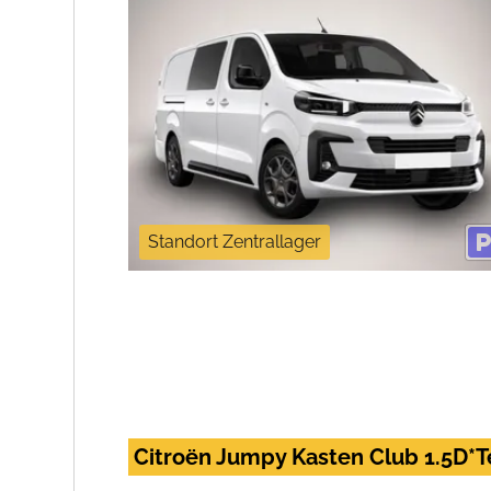
Standort Zentrallager
Citroën Jumpy Kasten Club 1.5D*