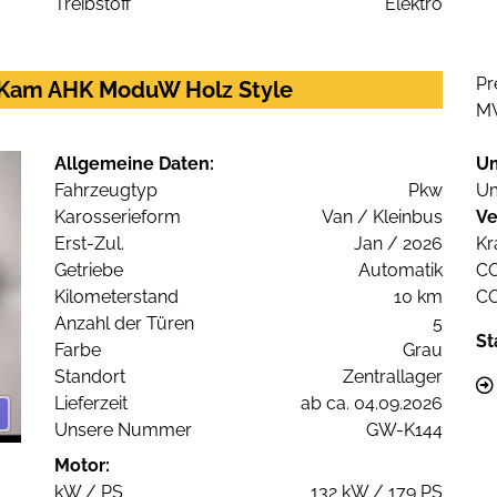
Treibstoff
Elektro
Pr
P Kam AHK ModuW Holz Style
M
Allgemeine Daten:
U
Fahrzeugtyp
Pkw
Um
Karosserieform
Van / Kleinbus
Ve
Erst-Zul.
Jan / 2026
Kr
Getriebe
Automatik
C
Kilometerstand
10 km
C
Anzahl der Türen
5
St
Farbe
Grau
Standort
Zentrallager
Lieferzeit
ab ca. 04.09.2026
Unsere Nummer
GW-K144
Motor:
kW / PS
132 kW / 179 PS