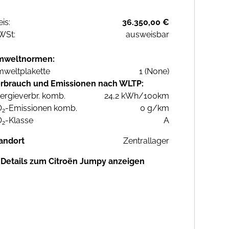
eis:
36.350,00 €
WSt:
ausweisbar
mweltnormen:
weltplakette
1 (None)
rbrauch und Emissionen nach WLTP:
ergieverbr. komb.
24,2 kWh/100km
O
-Emissionen komb.
0 g/km
2
O
-Klasse
A
2
andort
Zentrallager
Details zum Citroën Jumpy anzeigen