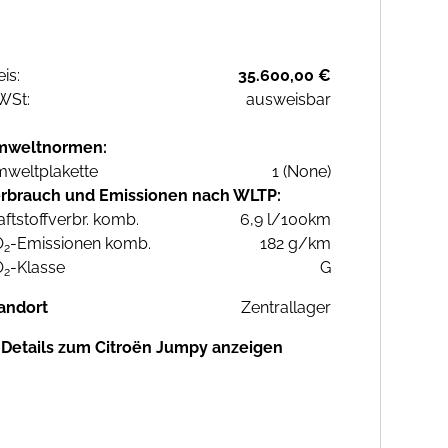
eis:
35.600,00 €
WSt:
ausweisbar
mweltnormen:
weltplakette
1 (None)
rbrauch und Emissionen nach WLTP:
aftstoffverbr. komb.
6,9 l/100km
O
-Emissionen komb.
182 g/km
2
O
-Klasse
G
2
andort
Zentrallager
Details zum Citroën Jumpy anzeigen