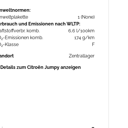
mweltnormen:
weltplakette
1 (None)
rbrauch und Emissionen nach WLTP:
aftstoffverbr. komb.
6,6 l/100km
O
-Emissionen komb.
174 g/km
2
O
-Klasse
F
2
andort
Zentrallager
Details zum Citroën Jumpy anzeigen