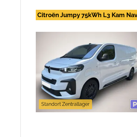
Citroën Jumpy 75kWh L3 Kam Nav
Standort Zentrallager