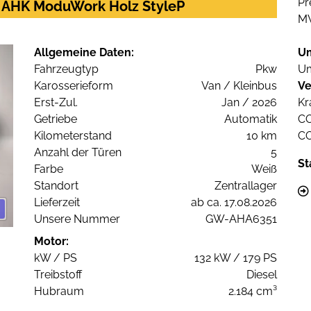
Pr
m AHK ModuWork Holz StyleP
M
Allgemeine Daten:
U
Fahrzeugtyp
Pkw
Um
Karosserieform
Van / Kleinbus
Ve
Erst-Zul.
Jan / 2026
Kr
Getriebe
Automatik
C
Kilometerstand
10 km
C
Anzahl der Türen
5
St
Farbe
Weiß
Standort
Zentrallager
Lieferzeit
ab ca. 17.08.2026
Unsere Nummer
GW-AHA6351
Motor:
kW / PS
132 kW / 179 PS
Treibstoff
Diesel
Hubraum
2.184 cm³