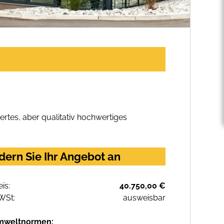
rtes, aber qualitativ hochwertiges
ern Sie Ihr Angebot an
eis:
40.750,00 €
WSt:
ausweisbar
mweltnormen: