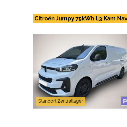
Citroën Jumpy 75kWh L3 Kam Nav
Standort Zentrallager