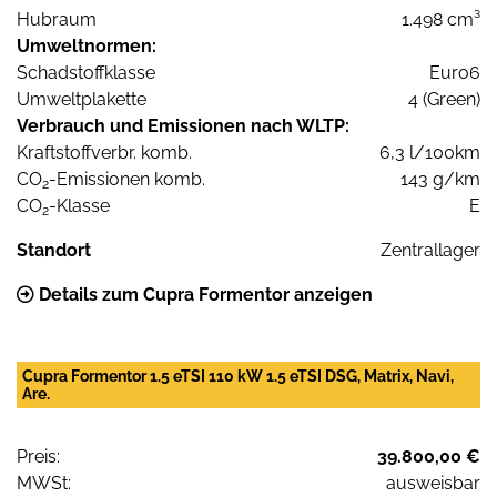
Hubraum
1.498 cm³
Umweltnormen:
Schadstoffklasse
Euro6
Umweltplakette
4 (Green)
Verbrauch und Emissionen nach WLTP:
Kraftstoffverbr. komb.
6,3 l/100km
CO
-Emissionen komb.
143 g/km
2
CO
-Klasse
E
2
Standort
Zentrallager
Details zum Cupra Formentor anzeigen
Cupra Formentor 1.5 eTSI 110 kW 1.5 eTSI DSG, Matrix, Navi,
Are.
Preis:
39.800,00 €
MWSt:
ausweisbar