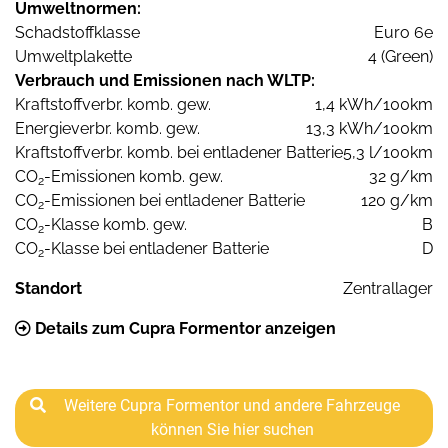
Umweltnormen:
Schadstoffklasse
Euro 6e
Umweltplakette
4 (Green)
Verbrauch und Emissionen nach WLTP:
Kraftstoffverbr. komb. gew.
1,4 kWh/100km
Energieverbr. komb. gew.
13,3 kWh/100km
Kraftstoffverbr. komb. bei entladener Batterie
5,3 l/100km
CO
-Emissionen komb. gew.
32 g/km
2
CO
-Emissionen bei entladener Batterie
120 g/km
2
CO
-Klasse komb. gew.
B
2
CO
-Klasse bei entladener Batterie
D
2
Standort
Zentrallager
Details zum Cupra Formentor anzeigen
Weitere Cupra Formentor und andere Fahrzeuge
können Sie hier suchen