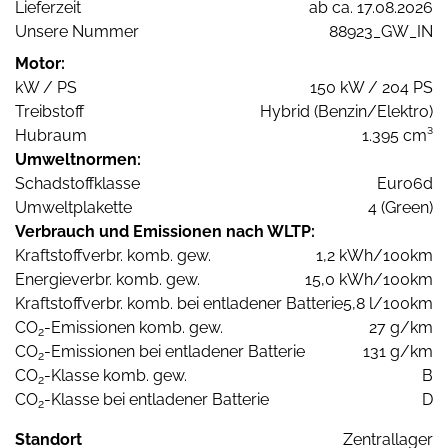
Lieferzeit
ab ca. 17.08.2026
Unsere Nummer
88923_GW_IN
Motor:
kW / PS
150 kW / 204 PS
Treibstoff
Hybrid (Benzin/Elektro)
Hubraum
1.395 cm³
Umweltnormen:
Schadstoffklasse
Euro6d
Umweltplakette
4 (Green)
Verbrauch und Emissionen nach WLTP:
Kraftstoffverbr. komb. gew.
1,2 kWh/100km
Energieverbr. komb. gew.
15,0 kWh/100km
Kraftstoffverbr. komb. bei entladener Batterie
5,8 l/100km
CO
-Emissionen komb. gew.
27 g/km
2
CO
-Emissionen bei entladener Batterie
131 g/km
2
CO
-Klasse komb. gew.
B
2
CO
-Klasse bei entladener Batterie
D
2
Standort
Zentrallager