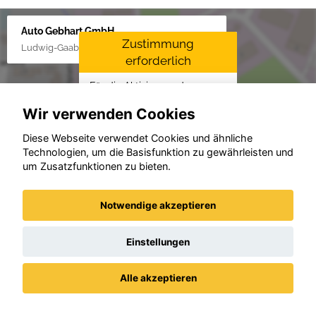
Auto Gebhart GmbH
Zustimmung
Ludwig-Gaab-Str. 4, 88427 Bad Schussenried
erforderlich
Für die Aktivierung der
Karten- und
Wir verwenden Cookies
Navigationsdienste ist Ihre
Zustimmung zu den
Diese Webseite verwendet Cookies und ähnliche
Datenschutzrichtlinien vom
Technologien, um die Basisfunktion zu gewährleisten und
Drittanbieter Google LLC
um Zusatzfunktionen zu bieten.
erforderlich.
Zustimmen und
Notwendige akzeptieren
aktivieren
Einstellungen
Beispiele aus unserem Bestand
Alle akzeptieren
Datenschutz
Impressum / AGBs