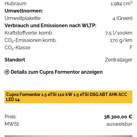
Hubraum
1.984 cm³
Umweltnormen:
Umweltplakette
4 (Green)
Verbrauch und Emissionen nach WLTP:
Kraftstoffverbr. komb.
7,5 l/100km
CO
-Emissionen komb.
170 g/km
2
CO
-Klasse
F
2
Standort
Zentrallager
Details zum Cupra Formentor anzeigen
Cupra Formentor 1.5 eTSI 110 kW 1.5 eTSI DSG ABT AHK ACC
LED 14.
Preis:
38.300,00 €
MWSt:
ausweisbar