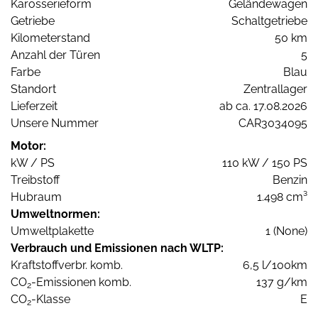
Karosserieform
Geländewagen
Getriebe
Schaltgetriebe
Kilometerstand
50 km
Anzahl der Türen
5
Farbe
Blau
Standort
Zentrallager
Lieferzeit
ab ca. 17.08.2026
Unsere Nummer
CAR3034095
Motor:
kW / PS
110 kW / 150 PS
Treibstoff
Benzin
Hubraum
1.498 cm³
Umweltnormen:
Umweltplakette
1 (None)
Verbrauch und Emissionen nach WLTP:
Kraftstoffverbr. komb.
6,5 l/100km
CO
-Emissionen komb.
137 g/km
2
CO
-Klasse
E
2