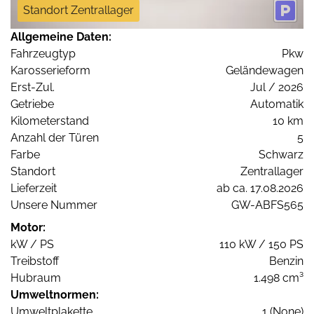
Standort Zentrallager
Allgemeine Daten:
Fahrzeugtyp
Pkw
Karosserieform
Geländewagen
Erst-Zul.
Jul / 2026
Getriebe
Automatik
Kilometerstand
10 km
Anzahl der Türen
5
Farbe
Schwarz
Standort
Zentrallager
Lieferzeit
ab ca. 17.08.2026
Unsere Nummer
GW-ABFS565
Motor:
kW / PS
110 kW / 150 PS
Treibstoff
Benzin
Hubraum
1.498 cm³
Umweltnormen:
Umweltplakette
1 (None)