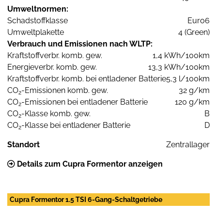
Umweltnormen:
Schadstoffklasse
Euro6
Umweltplakette
4 (Green)
Verbrauch und Emissionen nach WLTP:
Kraftstoffverbr. komb. gew.
1,4 kWh/100km
Energieverbr. komb. gew.
13,3 kWh/100km
Kraftstoffverbr. komb. bei entladener Batterie
5,3 l/100km
CO
-Emissionen komb. gew.
32 g/km
2
CO
-Emissionen bei entladener Batterie
120 g/km
2
CO
-Klasse komb. gew.
B
2
CO
-Klasse bei entladener Batterie
D
2
Standort
Zentrallager
Details zum Cupra Formentor anzeigen
Cupra Formentor 1.5 TSI 6-Gang-Schaltgetriebe