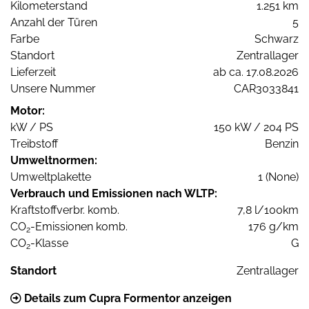
Kilometerstand
1.251 km
Anzahl der Türen
5
Farbe
Schwarz
Standort
Zentrallager
Lieferzeit
ab ca. 17.08.2026
Unsere Nummer
CAR3033841
Motor:
kW / PS
150 kW / 204 PS
Treibstoff
Benzin
Umweltnormen:
Umweltplakette
1 (None)
Verbrauch und Emissionen nach WLTP:
Kraftstoffverbr. komb.
7,8 l/100km
CO
-Emissionen komb.
176 g/km
2
CO
-Klasse
G
2
Standort
Zentrallager
Details zum Cupra Formentor anzeigen