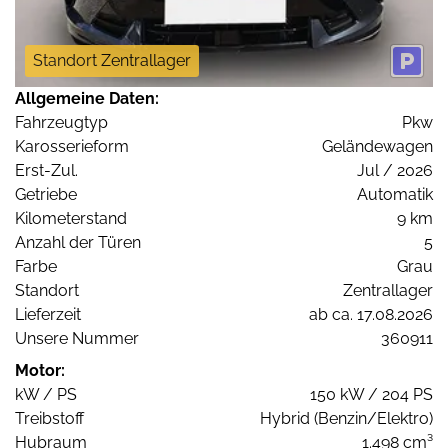
Standort Zentrallager
Allgemeine Daten:
Fahrzeugtyp
Pkw
Karosserieform
Geländewagen
Erst-Zul.
Jul / 2026
Getriebe
Automatik
Kilometerstand
9 km
Anzahl der Türen
5
Farbe
Grau
Standort
Zentrallager
Lieferzeit
ab ca. 17.08.2026
Unsere Nummer
360911
Motor:
kW / PS
150 kW / 204 PS
Treibstoff
Hybrid (Benzin/Elektro)
Hubraum
1.498 cm³