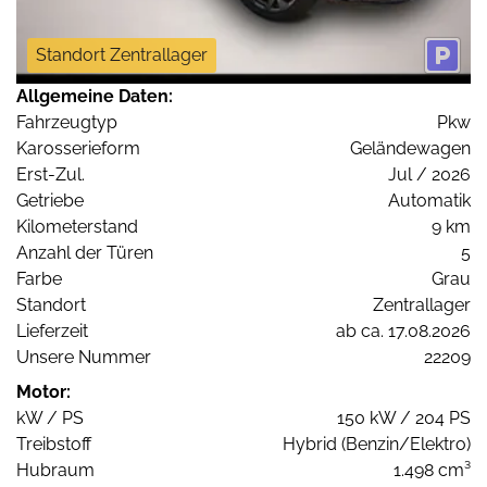
Standort Zentrallager
Allgemeine Daten:
Fahrzeugtyp
Pkw
Karosserieform
Geländewagen
Erst-Zul.
Jul / 2026
Getriebe
Automatik
Kilometerstand
9 km
Anzahl der Türen
5
Farbe
Grau
Standort
Zentrallager
Lieferzeit
ab ca. 17.08.2026
Unsere Nummer
22209
Motor:
kW / PS
150 kW / 204 PS
Treibstoff
Hybrid (Benzin/Elektro)
Hubraum
1.498 cm³