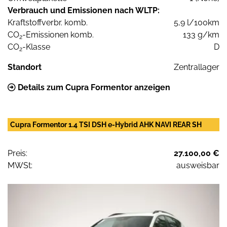
Verbrauch und Emissionen nach WLTP:
Kraftstoffverbr. komb.
5,9 l/100km
CO
-Emissionen komb.
133 g/km
2
CO
-Klasse
D
2
Standort
Zentrallager
Details zum Cupra Formentor anzeigen
Cupra Formentor 1.4 TSI DSH e-Hybrid AHK NAVI REAR SH
Preis:
27.100,00 €
MWSt:
ausweisbar