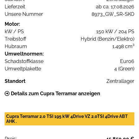
Lieferzeit
ab ca. 17.08.2026
Unsere Nummer
8973_GW_SR-SKO
Motor:
kW / PS
150 kW / 204 PS
Treibstoff
Hybrid (Benzin/Elektro)
Hubraum
1.498 cm³
Umweltnormen:
Schadstoffklasse
Euro6
Umweltplakette
4 (Green)
Standort
Zentrallager
Details zum Cupra Terramar anzeigen
Cupra Terramar 2.0 TSI 195 kW 4Drive VZ 2.0TSI 4Drive ABT
AHK .
Preis:
45.850,00 €