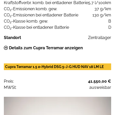
Kraftstoffverbr. komb. bei entladener Batterie
5,7 l/100km
CO
-Emissionen komb. gew.
37 g/km
2
CO
-Emissionen bei entladener Batterie
130 g/km
2
CO
-Klasse komb. gew.
B
2
CO
-Klasse bei entladener Batterie
D
2
Standort
Zentrallager
Details zum Cupra Terramar anzeigen
Cupra Terramar 1.5 e-Hybrid DSG 5-J-G HUD NAV 18 LM LE
Preis:
41.550,00 €
MWSt:
ausweisbar