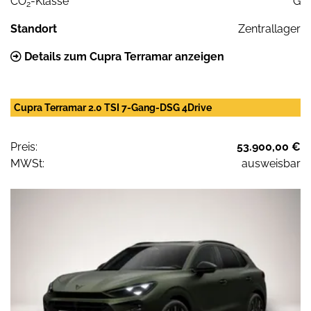
CO
-Klasse
G
2
Standort
Zentrallager
Details zum Cupra Terramar anzeigen
Cupra Terramar 2.0 TSI 7-Gang-DSG 4Drive
Preis:
53.900,00 €
MWSt:
ausweisbar