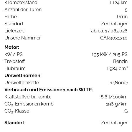
Kilometerstand
1.124 km
Anzahl der Türen
5
Farbe
Grün
Standort
Zentrallager
Lieferzeit
ab ca. 17.08.2026
Unsere Nummer
CAR3031310
Motor:
kW / PS
195 kW / 265 PS
Treibstoff
Benzin
Hubraum
1.984 cm³
Umweltnormen:
Umweltplakette
1 (None)
Verbrauch und Emissionen nach WLTP:
Kraftstoffverbr. komb.
8,6 l/100km
CO
-Emissionen komb.
196 g/km
2
CO
-Klasse
G
2
Standort
Zentrallager