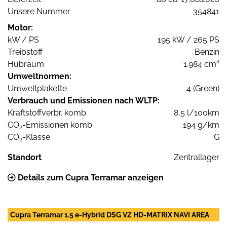
Unsere Nummer
354841
Motor:
kW / PS
195 kW / 265 PS
Treibstoff
Benzin
Hubraum
1.984 cm³
Umweltnormen:
Umweltplakette
4 (Green)
Verbrauch und Emissionen nach WLTP:
Kraftstoffverbr. komb.
8,5 l/100km
CO
-Emissionen komb.
194 g/km
2
CO
-Klasse
G
2
Standort
Zentrallager
Details zum Cupra Terramar anzeigen
Cupra Terramar 1.5 e-Hybrid DSG VZ HD-MATRIX NAVI AREA