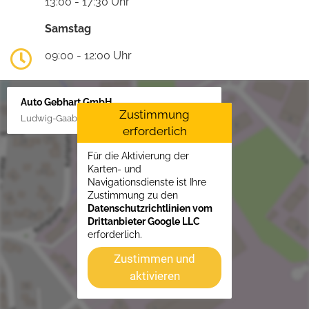
13:00 - 17:30 Uhr
Samstag
09:00 - 12:00 Uhr
Auto Gebhart GmbH
Zustimmung
Ludwig-Gaab-Str. 4, 88427 Bad Schussenried
erforderlich
Für die Aktivierung der
Karten- und
Navigationsdienste ist Ihre
Zustimmung zu den
Datenschutzrichtlinien vom
Drittanbieter Google LLC
erforderlich.
Zustimmen und
aktivieren