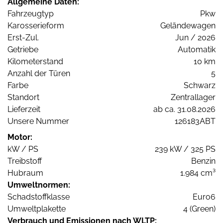
Allgemeine Daten:
Fahrzeugtyp
Pkw
Karosserieform
Geländewagen
Erst-Zul.
Jun / 2026
Getriebe
Automatik
Kilometerstand
10 km
Anzahl der Türen
5
Farbe
Schwarz
Standort
Zentrallager
Lieferzeit
ab ca. 31.08.2026
Unsere Nummer
126183ABT
Motor:
kW / PS
239 kW / 325 PS
Treibstoff
Benzin
Hubraum
1.984 cm³
Umweltnormen:
Schadstoffklasse
Euro6
Umweltplakette
4 (Green)
Verbrauch und Emissionen nach WLTP: