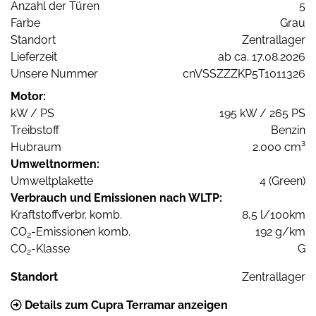
Anzahl der Türen
5
Farbe
Grau
Standort
Zentrallager
Lieferzeit
ab ca. 17.08.2026
Unsere Nummer
cnVSSZZZKP5T1011326
Motor:
kW / PS
195 kW / 265 PS
Treibstoff
Benzin
Hubraum
2.000 cm³
Umweltnormen:
Umweltplakette
4 (Green)
Verbrauch und Emissionen nach WLTP:
Kraftstoffverbr. komb.
8,5 l/100km
CO
-Emissionen komb.
192 g/km
2
CO
-Klasse
G
2
Standort
Zentrallager
Details zum Cupra Terramar anzeigen