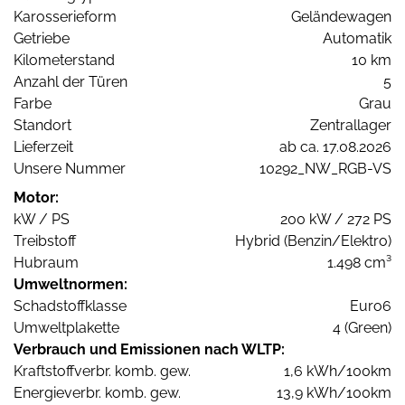
Karosserieform
Geländewagen
Getriebe
Automatik
Kilometerstand
10 km
Anzahl der Türen
5
Farbe
Grau
Standort
Zentrallager
Lieferzeit
ab ca. 17.08.2026
Unsere Nummer
10292_NW_RGB-VS
Motor:
kW / PS
200 kW / 272 PS
Treibstoff
Hybrid (Benzin/Elektro)
Hubraum
1.498 cm³
Umweltnormen:
Schadstoffklasse
Euro6
Umweltplakette
4 (Green)
Verbrauch und Emissionen nach WLTP:
Kraftstoffverbr. komb. gew.
1,6 kWh/100km
Energieverbr. komb. gew.
13,9 kWh/100km