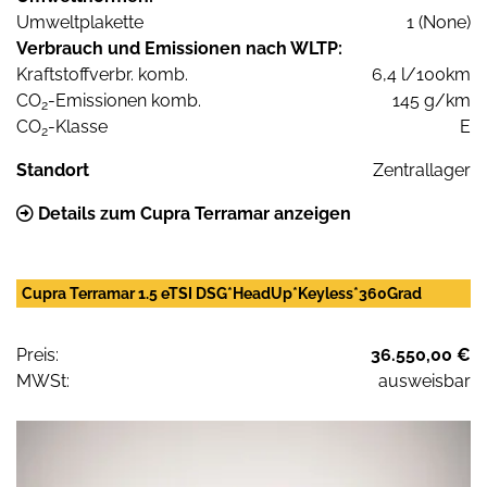
Umweltplakette
1 (None)
Verbrauch und Emissionen nach WLTP:
Kraftstoffverbr. komb.
6,4 l/100km
CO
-Emissionen komb.
145 g/km
2
CO
-Klasse
E
2
Standort
Zentrallager
Details zum Cupra Terramar anzeigen
Cupra Terramar 1.5 eTSI DSG*HeadUp*Keyless*360Grad
Preis:
36.550,00 €
MWSt:
ausweisbar