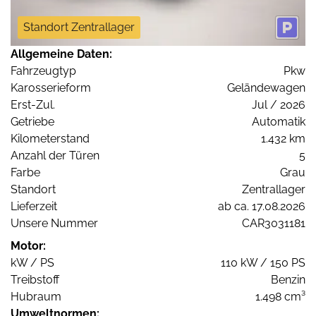
Standort Zentrallager
Allgemeine Daten:
Fahrzeugtyp
Pkw
Karosserieform
Geländewagen
Erst-Zul.
Jul / 2026
Getriebe
Automatik
Kilometerstand
1.432 km
Anzahl der Türen
5
Farbe
Grau
Standort
Zentrallager
Lieferzeit
ab ca. 17.08.2026
Unsere Nummer
CAR3031181
Motor:
kW / PS
110 kW / 150 PS
Treibstoff
Benzin
Hubraum
1.498 cm³
Umweltnormen: