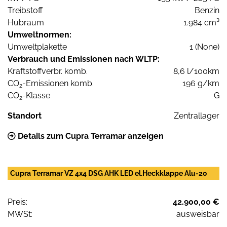
Treibstoff
Benzin
Hubraum
1.984 cm³
Umweltnormen:
Umweltplakette
1 (None)
Verbrauch und Emissionen nach WLTP:
Kraftstoffverbr. komb.
8,6 l/100km
CO
-Emissionen komb.
196 g/km
2
CO
-Klasse
G
2
Standort
Zentrallager
Details zum Cupra Terramar anzeigen
Cupra Terramar VZ 4x4 DSG AHK LED el.Heckklappe Alu-20
Preis:
42.900,00 €
MWSt:
ausweisbar