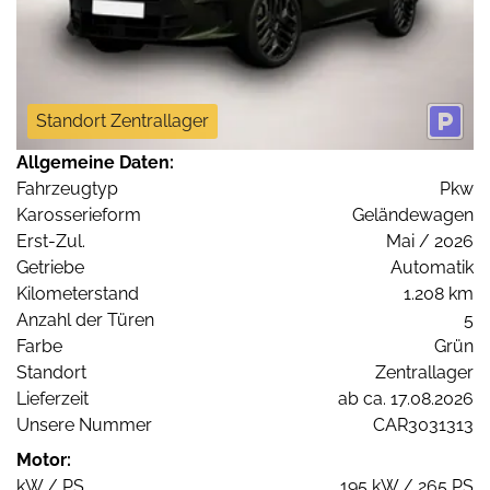
Standort Zentrallager
Allgemeine Daten:
Fahrzeugtyp
Pkw
Karosserieform
Geländewagen
Erst-Zul.
Mai / 2026
Getriebe
Automatik
Kilometerstand
1.208 km
Anzahl der Türen
5
Farbe
Grün
Standort
Zentrallager
Lieferzeit
ab ca. 17.08.2026
Unsere Nummer
CAR3031313
Motor:
kW / PS
195 kW / 265 PS