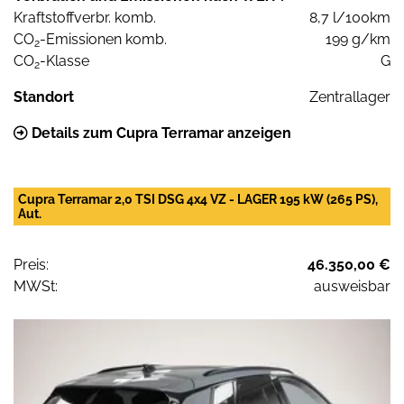
Kraftstoffverbr. komb.
8,7 l/100km
CO
-Emissionen komb.
199 g/km
2
CO
-Klasse
G
2
Standort
Zentrallager
Details zum Cupra Terramar anzeigen
Cupra Terramar 2,0 TSI DSG 4x4 VZ - LAGER 195 kW (265 PS),
Aut.
Preis:
46.350,00 €
MWSt:
ausweisbar