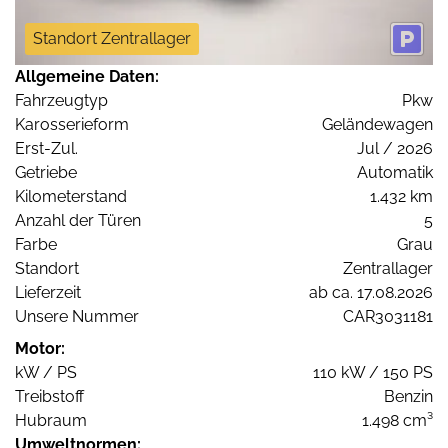
Standort Zentrallager
Allgemeine Daten:
Fahrzeugtyp
Pkw
Karosserieform
Geländewagen
Erst-Zul.
Jul / 2026
Getriebe
Automatik
Kilometerstand
1.432 km
Anzahl der Türen
5
Farbe
Grau
Standort
Zentrallager
Lieferzeit
ab ca. 17.08.2026
Unsere Nummer
CAR3031181
Motor:
kW / PS
110 kW / 150 PS
Treibstoff
Benzin
Hubraum
1.498 cm³
Umweltnormen: