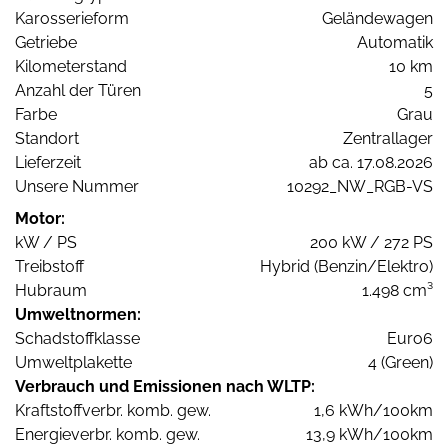
Karosserieform
Geländewagen
Getriebe
Automatik
Kilometerstand
10 km
Anzahl der Türen
5
Farbe
Grau
Standort
Zentrallager
Lieferzeit
ab ca. 17.08.2026
Unsere Nummer
10292_NW_RGB-VS
Motor:
kW / PS
200 kW / 272 PS
Treibstoff
Hybrid (Benzin/Elektro)
Hubraum
1.498 cm³
Umweltnormen:
Schadstoffklasse
Euro6
Umweltplakette
4 (Green)
Verbrauch und Emissionen nach WLTP:
Kraftstoffverbr. komb. gew.
1,6 kWh/100km
Energieverbr. komb. gew.
13,9 kWh/100km