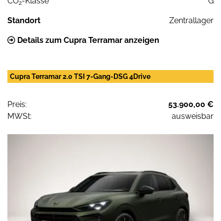
CO
-Klasse
G
2
Standort
Zentrallager
Details zum Cupra Terramar anzeigen
Cupra Terramar 2.0 TSI 7-Gang-DSG 4Drive
Preis:
53.900,00 €
MWSt:
ausweisbar