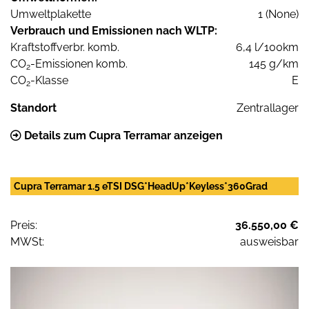
Umweltplakette
1 (None)
Verbrauch und Emissionen nach WLTP:
Kraftstoffverbr. komb.
6,4 l/100km
CO
-Emissionen komb.
145 g/km
2
CO
-Klasse
E
2
Standort
Zentrallager
Details zum Cupra Terramar anzeigen
Cupra Terramar 1.5 eTSI DSG*HeadUp*Keyless*360Grad
Preis:
36.550,00 €
MWSt:
ausweisbar