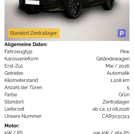
Standort Zentrallager
Allgemeine Daten:
Fahrzeugtyp
Pkw
Karosserieform
Geländewagen
Erst-Zul.
Mai / 2026
Getriebe
Automatik
Kilometerstand
1.208 km
Anzahl der Türen
5
Farbe
Grün
Standort
Zentrallager
Lieferzeit
ab ca. 17.08.2026
Unsere Nummer
CAR3031313
Motor:
kW / PS
195 kW / 265 PS