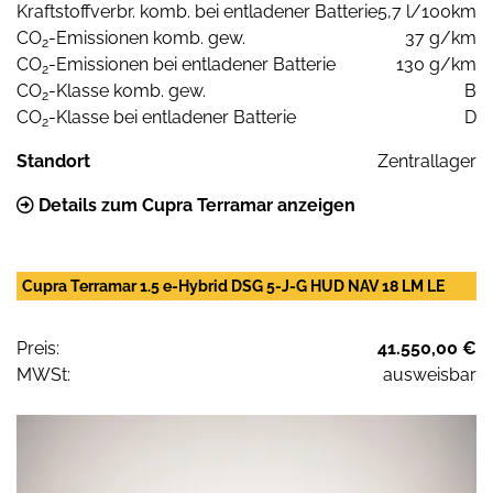
Kraftstoffverbr. komb. bei entladener Batterie
5,7 l/100km
CO
-Emissionen komb. gew.
37 g/km
2
CO
-Emissionen bei entladener Batterie
130 g/km
2
CO
-Klasse komb. gew.
B
2
CO
-Klasse bei entladener Batterie
D
2
Standort
Zentrallager
Details zum Cupra Terramar anzeigen
Cupra Terramar 1.5 e-Hybrid DSG 5-J-G HUD NAV 18 LM LE
Preis:
41.550,00 €
MWSt:
ausweisbar