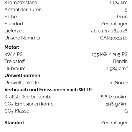
Kilometerstand
1.124 km
Anzahl der Türen
5
Farbe
Grün
Standort
Zentrallager
Lieferzeit
ab ca. 17.08.2026
Unsere Nummer
CAR3031310
Motor:
kW / PS
195 kW / 265 PS
Treibstoff
Benzin
Hubraum
1.984 cm³
Umweltnormen:
Umweltplakette
1 (None)
Verbrauch und Emissionen nach WLTP:
Kraftstoffverbr. komb.
8,6 l/100km
CO
-Emissionen komb.
196 g/km
2
CO
-Klasse
G
2
Standort
Zentrallager