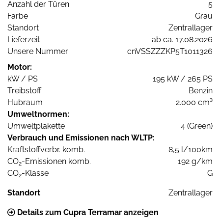
Anzahl der Türen
5
Farbe
Grau
Standort
Zentrallager
Lieferzeit
ab ca. 17.08.2026
Unsere Nummer
cnVSSZZZKP5T1011326
Motor:
kW / PS
195 kW / 265 PS
Treibstoff
Benzin
Hubraum
2.000 cm³
Umweltnormen:
Umweltplakette
4 (Green)
Verbrauch und Emissionen nach WLTP:
Kraftstoffverbr. komb.
8,5 l/100km
CO
-Emissionen komb.
192 g/km
2
CO
-Klasse
G
2
Standort
Zentrallager
Details zum Cupra Terramar anzeigen