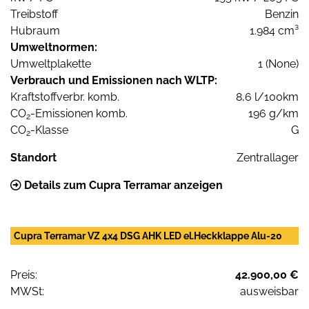
Treibstoff
Benzin
Hubraum
1.984 cm³
Umweltnormen:
Umweltplakette
1 (None)
Verbrauch und Emissionen nach WLTP:
Kraftstoffverbr. komb.
8,6 l/100km
CO
-Emissionen komb.
196 g/km
2
CO
-Klasse
G
2
Standort
Zentrallager
Details zum Cupra Terramar anzeigen
Cupra Terramar VZ 4x4 DSG AHK LED el.Heckklappe Alu-20
Preis:
42.900,00 €
MWSt:
ausweisbar