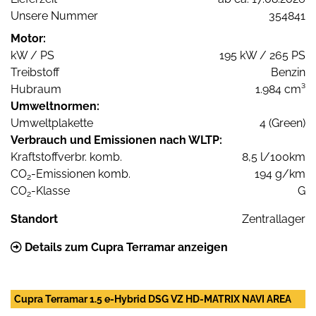
Unsere Nummer
354841
Motor:
kW / PS
195 kW / 265 PS
Treibstoff
Benzin
Hubraum
1.984 cm³
Umweltnormen:
Umweltplakette
4 (Green)
Verbrauch und Emissionen nach WLTP:
Kraftstoffverbr. komb.
8,5 l/100km
CO
-Emissionen komb.
194 g/km
2
CO
-Klasse
G
2
Standort
Zentrallager
Details zum Cupra Terramar anzeigen
Cupra Terramar 1.5 e-Hybrid DSG VZ HD-MATRIX NAVI AREA