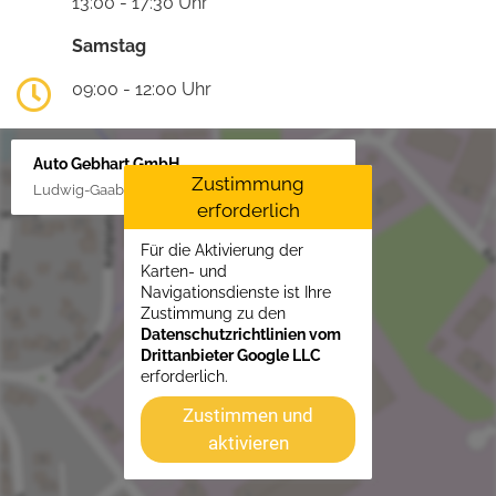
13:00 - 17:30 Uhr
Samstag
09:00 - 12:00 Uhr
Auto Gebhart GmbH
Zustimmung
Ludwig-Gaab-Str. 4, 88427 Bad Schussenried
erforderlich
Für die Aktivierung der
Karten- und
Navigationsdienste ist Ihre
Zustimmung zu den
Datenschutzrichtlinien vom
Drittanbieter Google LLC
erforderlich.
Zustimmen und
aktivieren