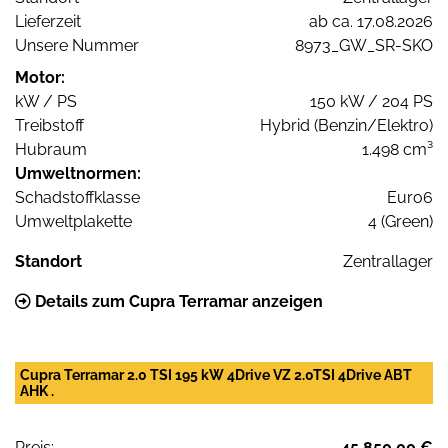
Lieferzeit
ab ca. 17.08.2026
Unsere Nummer
8973_GW_SR-SKO
Motor:
kW / PS
150 kW / 204 PS
Treibstoff
Hybrid (Benzin/Elektro)
Hubraum
1.498 cm³
Umweltnormen:
Schadstoffklasse
Euro6
Umweltplakette
4 (Green)
Standort
Zentrallager
Details zum Cupra Terramar anzeigen
Cupra Terramar 2.0 TSI 195 kW 4Drive VZ 2.0TSI 4Drive ABT
AHK .
Preis:
45.850,00 €