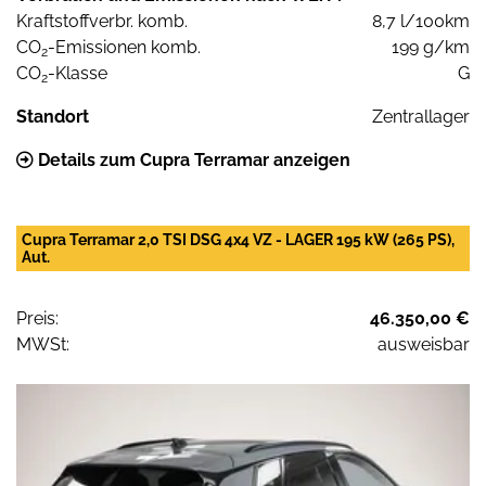
Kraftstoffverbr. komb.
8,7 l/100km
CO
-Emissionen komb.
199 g/km
2
CO
-Klasse
G
2
Standort
Zentrallager
Details zum Cupra Terramar anzeigen
Cupra Terramar 2,0 TSI DSG 4x4 VZ - LAGER 195 kW (265 PS),
Aut.
Preis:
46.350,00 €
MWSt:
ausweisbar