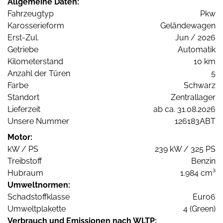
Allgemeine Daten:
Fahrzeugtyp
Pkw
Karosserieform
Geländewagen
Erst-Zul.
Jun / 2026
Getriebe
Automatik
Kilometerstand
10 km
Anzahl der Türen
5
Farbe
Schwarz
Standort
Zentrallager
Lieferzeit
ab ca. 31.08.2026
Unsere Nummer
126183ABT
Motor:
kW / PS
239 kW / 325 PS
Treibstoff
Benzin
Hubraum
1.984 cm³
Umweltnormen:
Schadstoffklasse
Euro6
Umweltplakette
4 (Green)
Verbrauch und Emissionen nach WLTP: