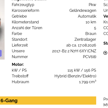
Fahrzeugtyp
Pkw
Sc
Karosserieform
Geländewagen
Um
Getriebe
Automatik
Ve
Kilometerstand
10 km
Kr
Anzahl der Türen
5
C
Farbe
Braun
C
Standort
Zentrallager
St
Lieferzeit
ab ca. 17.08.2026
Unsere
2017-B2 2 N7H 6XY (CNZ
Nummer
PCV68)
Motor:
kW / PS
115 kW / 156 PS
Treibstoff
Hybrid (Benzin/Elektro)
Hubraum
1.799 cm³
Pr
0 6-Gang
M