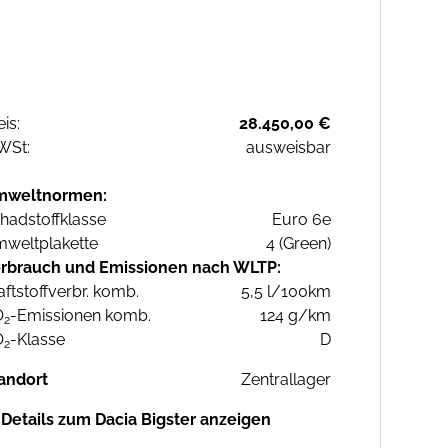
eis:
28.450,00 €
WSt:
ausweisbar
mweltnormen:
hadstoffklasse
Euro 6e
weltplakette
4 (Green)
rbrauch und Emissionen nach WLTP:
aftstoffverbr. komb.
5,5 l/100km
O
-Emissionen komb.
124 g/km
2
O
-Klasse
D
2
andort
Zentrallager
Details zum Dacia Bigster anzeigen