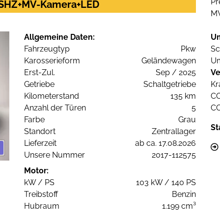
Pr
on SHZ+MV-Kamera+LED
M
Allgemeine Daten:
U
Fahrzeugtyp
Pkw
Sc
Karosserieform
Geländewagen
Um
Erst-Zul.
Sep / 2025
Ve
Getriebe
Schaltgetriebe
Kr
Kilometerstand
135 km
C
Anzahl der Türen
5
C
Farbe
Grau
St
Standort
Zentrallager
Lieferzeit
ab ca. 17.08.2026
Unsere Nummer
2017-112575
Motor:
kW / PS
103 kW / 140 PS
Treibstoff
Benzin
Hubraum
1.199 cm³