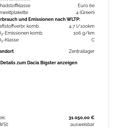
hadstoffklasse
Euro 6e
weltplakette
4 (Green)
rbrauch und Emissionen nach WLTP:
aftstoffverbr. komb.
4,7 l/100km
O
-Emissionen komb.
106 g/km
2
O
-Klasse
C
2
andort
Zentrallager
Details zum Dacia Bigster anzeigen
eis:
31.050,00 €
WSt:
ausweisbar