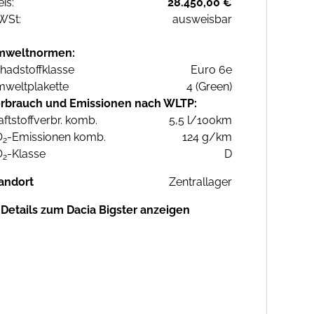
eis:
28.450,00 €
WSt:
ausweisbar
mweltnormen:
hadstoffklasse
Euro 6e
weltplakette
4 (Green)
rbrauch und Emissionen nach WLTP:
aftstoffverbr. komb.
5,5 l/100km
O
-Emissionen komb.
124 g/km
2
O
-Klasse
D
2
andort
Zentrallager
Details zum Dacia Bigster anzeigen