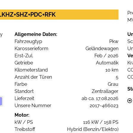
Pr
y LKHZ+SHZ+PDC+RFK
M
Allgemeine Daten:
U
Fahrzeugtyp
Pkw
Sc
Karosserieform
Geländewagen
Um
Erst-Zul.
Feb / 2026
Ve
Getriebe
Automatik
Kr
Kilometerstand
10 km
C
Anzahl der Türen
5
C
Farbe
Grau
St
Standort
Zentrallager
Lieferzeit
ab ca. 17.08.2026
Unsere Nummer
2017-466023
Motor:
kW / PS
116 kW / 158 PS
Treibstoff
Hybrid (Benzin/Elektro)