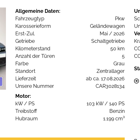
Allgemeine Daten:
U
Fahrzeugtyp
Pkw
Sc
Karosserieform
Geländewagen
Um
Erst-Zul.
Mai / 2026
Ve
Getriebe
Schaltgetriebe
Kr
Kilometerstand
50 km
C
Anzahl der Türen
5
C
Farbe
Grau
St
Standort
Zentrallager
Lieferzeit
ab ca. 17.08.2026
Unsere Nummer
CAR3028134
Motor:
kW / PS
103 kW / 140 PS
Treibstoff
Benzin
Hubraum
1.199 cm³