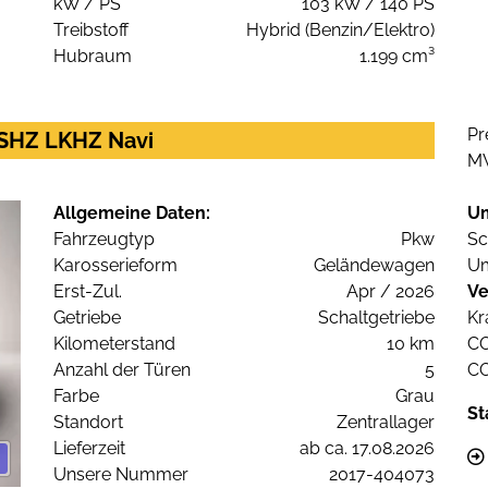
kW / PS
103 kW / 140 PS
Treibstoff
Hybrid (Benzin/Elektro)
Hubraum
1.199 cm³
Pr
 SHZ LKHZ Navi
M
Allgemeine Daten:
U
Fahrzeugtyp
Pkw
Sc
Karosserieform
Geländewagen
Um
Erst-Zul.
Apr / 2026
Ve
Getriebe
Schaltgetriebe
Kr
Kilometerstand
10 km
C
Anzahl der Türen
5
C
Farbe
Grau
St
Standort
Zentrallager
Lieferzeit
ab ca. 17.08.2026
Unsere Nummer
2017-404073