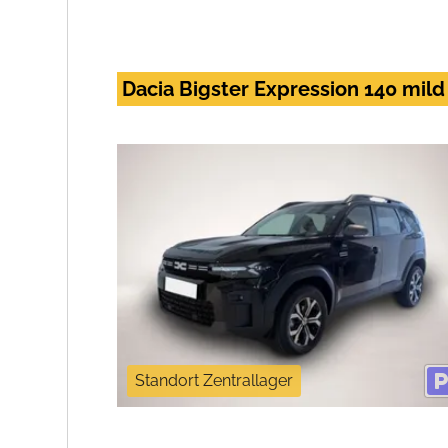
Dacia Bigster Expression 140 mild
Standort Zentrallager