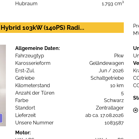
Hubraum
1.793 cm³
Pr
 Hybrid 103kW (140PS) Radi...
M
Allgemeine Daten:
U
Fahrzeugtyp
Pkw
Um
Karosserieform
Geländewagen
Ve
Erst-Zul.
Jun / 2026
Kr
Getriebe
Schaltgetriebe
C
Kilometerstand
10 km
C
Anzahl der Türen
5
St
Farbe
Schwarz
Standort
Zentrallager
Lieferzeit
ab ca. 17.08.2026
Unsere Nummer
1083587
Motor: