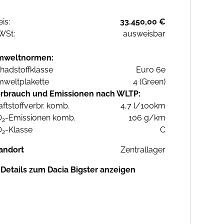
eis:
33.450,00 €
WSt:
ausweisbar
mweltnormen:
hadstoffklasse
Euro 6e
weltplakette
4 (Green)
rbrauch und Emissionen nach WLTP:
aftstoffverbr. komb.
4,7 l/100km
O
-Emissionen komb.
106 g/km
2
O
-Klasse
C
2
andort
Zentrallager
Details zum Dacia Bigster anzeigen