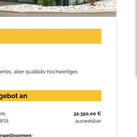
rtes, aber qualitativ hochwertiges
ngebot an
eis:
32.350,00 €
WSt:
ausweisbar
mweltnormen: