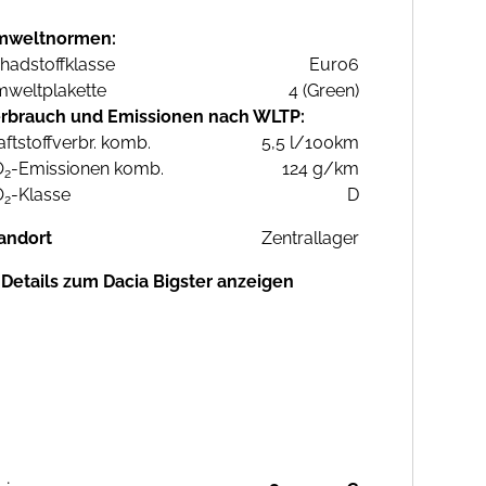
mweltnormen:
hadstoffklasse
Euro6
weltplakette
4 (Green)
rbrauch und Emissionen nach WLTP:
aftstoffverbr. komb.
5,5 l/100km
O
-Emissionen komb.
124 g/km
2
O
-Klasse
D
2
andort
Zentrallager
Details zum Dacia Bigster anzeigen