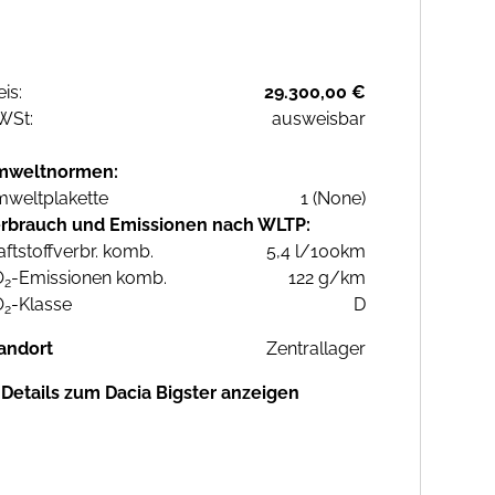
eis:
29.300,00 €
WSt:
ausweisbar
mweltnormen:
weltplakette
1 (None)
rbrauch und Emissionen nach WLTP:
aftstoffverbr. komb.
5,4 l/100km
O
-Emissionen komb.
122 g/km
2
O
-Klasse
D
2
andort
Zentrallager
Details zum Dacia Bigster anzeigen