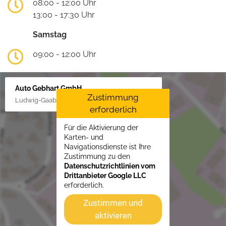
08:00 - 12:00 Uhr
13:00 - 17:30 Uhr
Samstag
09:00 - 12:00 Uhr
Auto Gebhart GmbH
Zustimmung
Ludwig-Gaab-Str. 4, 88427 Bad Schussenried
erforderlich
Für die Aktivierung der
Karten- und
Navigationsdienste ist Ihre
Zustimmung zu den
Datenschutzrichtlinien vom
Drittanbieter Google LLC
erforderlich.
Zustimmen und
aktivieren