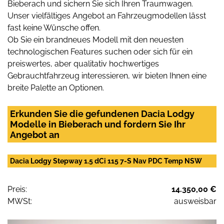
Bieberach und sichern Sie sich Ihren Traumwagen.
Unser vielfältiges Angebot an Fahrzeugmodellen lässt
fast keine Wünsche offen.
Ob Sie ein brandneues Modell mit den neuesten
technologischen Features suchen oder sich für ein
preiswertes, aber qualitativ hochwertiges
Gebrauchtfahrzeug interessieren, wir bieten Ihnen eine
breite Palette an Optionen.
Erkunden Sie die gefundenen Dacia Lodgy
Modelle in Bieberach und fordern Sie Ihr
Angebot an
Dacia Lodgy Stepway 1.5 dCi 115 7-S Nav PDC Temp NSW
Preis:
14.350,00 €
MWSt:
ausweisbar