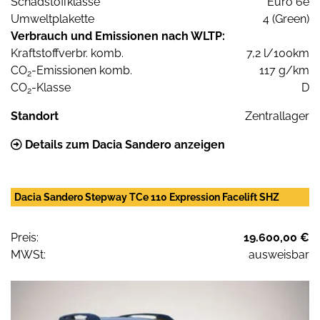
Schadstoffklasse
Euro 6e
Umweltplakette
4 (Green)
Verbrauch und Emissionen nach WLTP:
Kraftstoffverbr. komb.
7,2 l/100km
CO
-Emissionen komb.
117 g/km
2
CO
-Klasse
D
2
Standort
Zentrallager
Details zum Dacia Sandero anzeigen
Dacia Sandero Stepway TCe 110 Expression Facelift SHZ
Preis:
19.600,00 €
MWSt:
ausweisbar