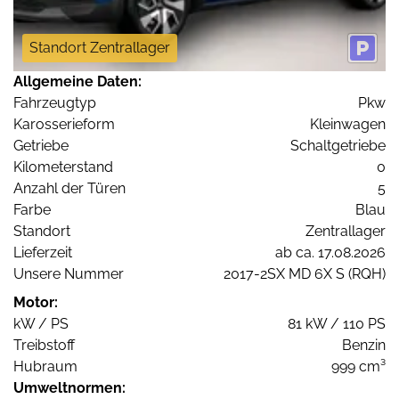
Standort Zentrallager
Allgemeine Daten:
Fahrzeugtyp
Pkw
Karosserieform
Kleinwagen
Getriebe
Schaltgetriebe
Kilometerstand
0
Anzahl der Türen
5
Farbe
Blau
Standort
Zentrallager
Lieferzeit
ab ca. 17.08.2026
Unsere Nummer
2017-2SX MD 6X S (RQH)
Motor:
kW / PS
81 kW / 110 PS
Treibstoff
Benzin
Hubraum
999 cm³
Umweltnormen: