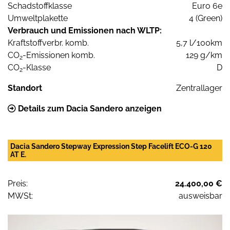
Schadstoffklasse
Euro 6e
Umweltplakette
4 (Green)
Verbrauch und Emissionen nach WLTP:
Kraftstoffverbr. komb.
5,7 l/100km
CO
-Emissionen komb.
129 g/km
2
CO
-Klasse
D
2
Standort
Zentrallager
Details zum Dacia Sandero anzeigen
Dacia Sandero Stepway Expression Step Facelift ECO-G 120
AT E.
Preis:
24.400,00 €
MWSt:
ausweisbar