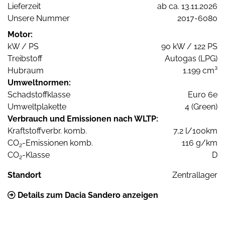
Lieferzeit
ab ca. 13.11.2026
Unsere Nummer
2017-6080
Motor:
kW / PS
90 kW / 122 PS
Treibstoff
Autogas (LPG)
Hubraum
1.199 cm³
Umweltnormen:
Schadstoffklasse
Euro 6e
Umweltplakette
4 (Green)
Verbrauch und Emissionen nach WLTP:
Kraftstoffverbr. komb.
7,2 l/100km
CO
-Emissionen komb.
116 g/km
2
CO
-Klasse
D
2
Standort
Zentrallager
Details zum Dacia Sandero anzeigen