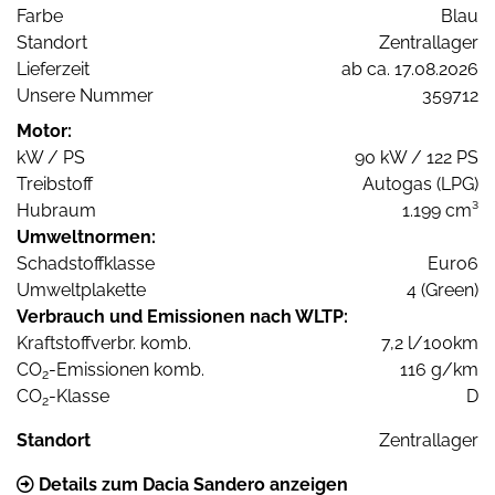
Farbe
Blau
Standort
Zentrallager
Lieferzeit
ab ca. 17.08.2026
Unsere Nummer
359712
Motor:
kW / PS
90 kW / 122 PS
Treibstoff
Autogas (LPG)
Hubraum
1.199 cm³
Umweltnormen:
Schadstoffklasse
Euro6
Umweltplakette
4 (Green)
Verbrauch und Emissionen nach WLTP:
Kraftstoffverbr. komb.
7,2 l/100km
CO
-Emissionen komb.
116 g/km
2
CO
-Klasse
D
2
Standort
Zentrallager
Details zum Dacia Sandero anzeigen