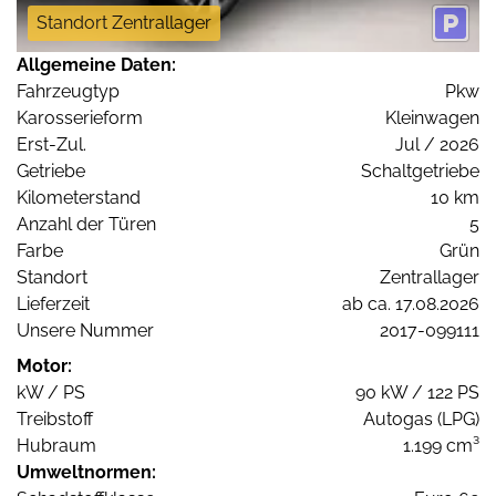
Standort Zentrallager
Allgemeine Daten:
Fahrzeugtyp
Pkw
Karosserieform
Kleinwagen
Erst-Zul.
Jul / 2026
Getriebe
Schaltgetriebe
Kilometerstand
10 km
Anzahl der Türen
5
Farbe
Grün
Standort
Zentrallager
Lieferzeit
ab ca. 17.08.2026
Unsere Nummer
2017-099111
Motor:
kW / PS
90 kW / 122 PS
Treibstoff
Autogas (LPG)
Hubraum
1.199 cm³
Umweltnormen: