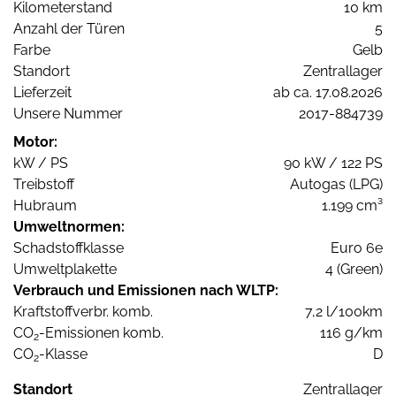
Kilometerstand
10 km
Anzahl der Türen
5
Farbe
Gelb
Standort
Zentrallager
Lieferzeit
ab ca. 17.08.2026
Unsere Nummer
2017-884739
Motor:
kW / PS
90 kW / 122 PS
Treibstoff
Autogas (LPG)
Hubraum
1.199 cm³
Umweltnormen:
Schadstoffklasse
Euro 6e
Umweltplakette
4 (Green)
Verbrauch und Emissionen nach WLTP:
Kraftstoffverbr. komb.
7,2 l/100km
CO
-Emissionen komb.
116 g/km
2
CO
-Klasse
D
2
Standort
Zentrallager