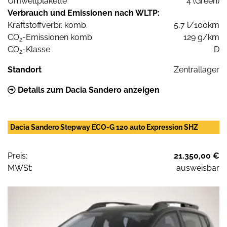
Umweltplakette
4 (Green)
Verbrauch und Emissionen nach WLTP:
Kraftstoffverbr. komb.
5,7 l/100km
CO
-Emissionen komb.
129 g/km
2
CO
-Klasse
D
2
Standort
Zentrallager
Details zum Dacia Sandero anzeigen
Dacia Sandero Stepway ECO-G 120 auto Expression SHZ
Preis:
21.350,00 €
MWSt:
ausweisbar