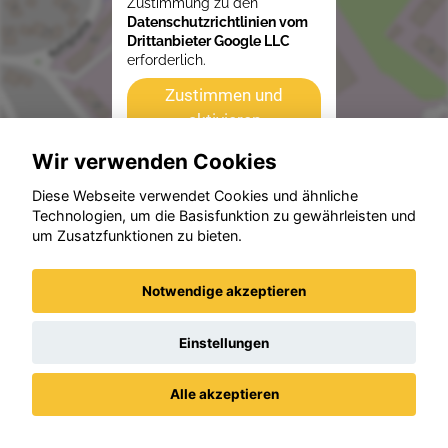
Zustimmung zu den
Datenschutzrichtlinien vom
Drittanbieter Google LLC
erforderlich.
Zustimmen und
aktivieren
Wir verwenden Cookies
Diese Webseite verwendet Cookies und ähnliche
Technologien, um die Basisfunktion zu gewährleisten und
Beispiele aus unserem Bestand
um Zusatzfunktionen zu bieten.
Notwendige akzeptieren
Einstellungen
Alle akzeptieren
Datenschutz
Impressum / AGBs