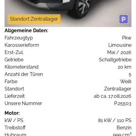
Standort Zentrallager
Allgemeine Daten:
Fahrzeugtyp
Pkw
Karosserieform
Limousine
Erst-Zul.
Mai / 2026
Getriebe
Schaltgetriebe
Kilometerstand
20 km
Anzahl der Türen
5
Farbe
Weiß
Standort
Zentrallager
Lieferzeit
ab ca. 17.08.2026
Unsere Nummer
P.25503
Motor:
kW / PS
81 kW / 110 PS
Treibstoff
Benzin
Hubraum
999 cm³