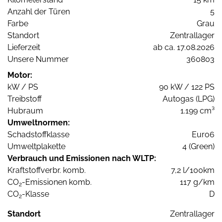
Anzahl der Türen
5
Farbe
Grau
Standort
Zentrallager
Lieferzeit
ab ca. 17.08.2026
Unsere Nummer
360803
Motor:
kW / PS
90 kW / 122 PS
Treibstoff
Autogas (LPG)
Hubraum
1.199 cm³
Umweltnormen:
Schadstoffklasse
Euro6
Umweltplakette
4 (Green)
Verbrauch und Emissionen nach WLTP:
Kraftstoffverbr. komb.
7,2 l/100km
CO
-Emissionen komb.
117 g/km
2
CO
-Klasse
D
2
Standort
Zentrallager