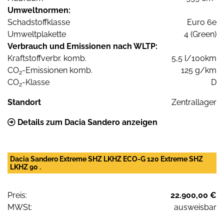
Umweltnormen:
Schadstoffklasse
Euro 6e
Umweltplakette
4 (Green)
Verbrauch und Emissionen nach WLTP:
Kraftstoffverbr. komb.
5,5 l/100km
CO
-Emissionen komb.
125 g/km
2
CO
-Klasse
D
2
Standort
Zentrallager
Details zum Dacia Sandero anzeigen
Dacia Sandero Extreme SHZ LKHZ ECO-G 120 Extreme SHZ
LKHZ 90 .
Preis:
22.900,00 €
MWSt:
ausweisbar