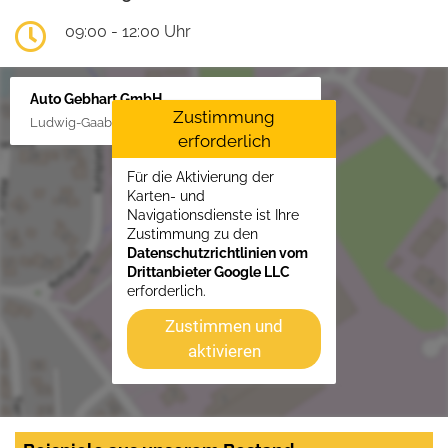
09:00 - 12:00 Uhr
Auto Gebhart GmbH
Zustimmung
Ludwig-Gaab-Str. 4, 88427 Bad Schussenried
erforderlich
Für die Aktivierung der
Karten- und
Navigationsdienste ist Ihre
Zustimmung zu den
Datenschutzrichtlinien vom
Drittanbieter Google LLC
erforderlich.
Zustimmen und
aktivieren