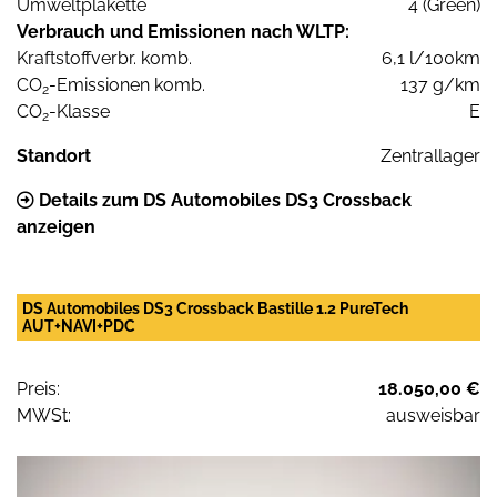
Umweltplakette
4 (Green)
Verbrauch und Emissionen nach WLTP:
Kraftstoffverbr. komb.
6,1 l/100km
CO
-Emissionen komb.
137 g/km
2
CO
-Klasse
E
2
Standort
Zentrallager
Details zum DS Automobiles DS3 Crossback
anzeigen
DS Automobiles DS3 Crossback Bastille 1.2 PureTech
AUT+NAVI+PDC
Preis:
18.050,00 €
MWSt:
ausweisbar