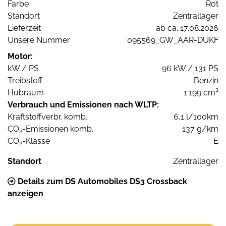
Farbe
Rot
Standort
Zentrallager
Lieferzeit
ab ca. 17.08.2026
Unsere Nummer
095569_GW_AAR-DUKF
Motor:
kW / PS
96 kW / 131 PS
Treibstoff
Benzin
Hubraum
1.199 cm³
Verbrauch und Emissionen nach WLTP:
Kraftstoffverbr. komb.
6,1 l/100km
CO
-Emissionen komb.
137 g/km
2
CO
-Klasse
E
2
Standort
Zentrallager
Details zum DS Automobiles DS3 Crossback
anzeigen