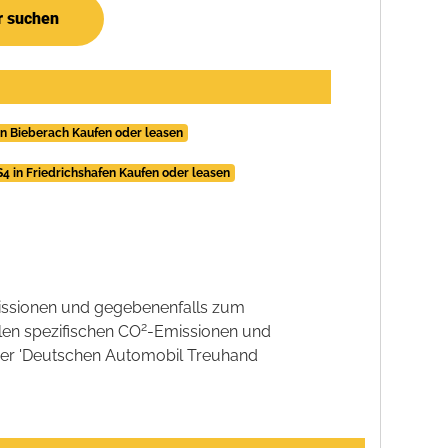
r suchen
n Bieberach Kaufen oder leasen
4 in Friedrichshafen Kaufen oder leasen
ssionen und gegebenenfalls zum
2
llen spezifischen CO
-Emissionen und
 der 'Deutschen Automobil Treuhand