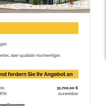
gen.
rtes, aber qualitativ hochwertiges
d fordern Sie Ihr Angebot an
eis:
31.700,00 €
WSt:
ausweisbar
mweltnormen: