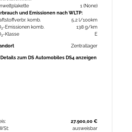
weltplakette
1 (None)
rbrauch und Emissionen nach WLTP:
aftstoffverbr. komb.
5,2 l/100km
O
-Emissionen komb.
138 g/km
2
O
-Klasse
E
2
andort
Zentrallager
Details zum DS Automobiles DS4 anzeigen
eis:
27.900,00 €
WSt:
ausweisbar