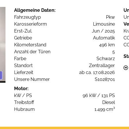
Allgemeine Daten:
U
Fahrzeugtyp
Pkw
Um
Karosserieform
Limousine
Ve
Erst-Zul.
Jun / 2025
Kr
Getriebe
Automatik
C
Kilometerstand
496 km
C
Anzahl der Türen
5
St
Farbe
Schwarz
Standort
Zentrallager
Lieferzeit
ab ca. 17.08.2026
Unsere Nummer
S1028701
Motor:
kW / PS
96 kW / 131 PS
Treibstoff
Diesel
Hubraum
1.499 cm³