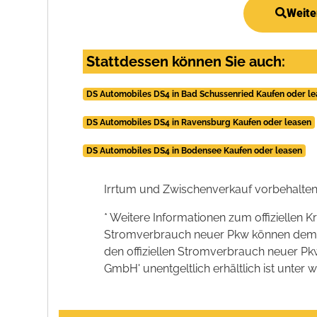
Weite
Stattdessen können Sie auch:
DS Automobiles DS4 in Bad Schussenried Kaufen oder l
DS Automobiles DS4 in Ravensburg Kaufen oder leasen
DS Automobiles DS4 in Bodensee Kaufen oder leasen
Irrtum und Zwischenverkauf vorbehalten
* Weitere Informationen zum offiziellen K
Stromverbrauch neuer Pkw können dem 'Lei
den offiziellen Stromverbrauch neuer P
GmbH' unentgeltlich erhältlich ist unter 