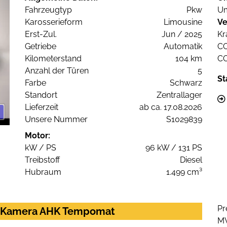
Fahrzeugtyp
Pkw
Um
Karosserieform
Limousine
Ve
Erst-Zul.
Jun / 2025
Kr
Getriebe
Automatik
C
Kilometerstand
104 km
C
Anzahl der Türen
5
St
Farbe
Schwarz
Standort
Zentrallager
Lieferzeit
ab ca. 17.08.2026
Unsere Nummer
S1029839
Motor:
kW / PS
96 kW / 131 PS
Treibstoff
Diesel
Hubraum
1.499 cm³
Pr
hz Kamera AHK Tempomat
M