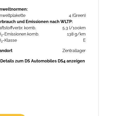
mweltnormen:
weltplakette
4 (Green)
rbrauch und Emissionen nach WLTP:
aftstoffverbr. komb.
5,3 l/100km
O
-Emissionen komb.
138 g/km
2
O
-Klasse
E
2
andort
Zentrallager
Details zum DS Automobiles DS4 anzeigen