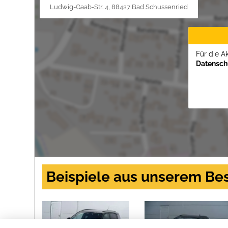
Ludwig-Gaab-Str. 4, 88427 Bad Schussenried
Für die A
Datenschu
Beispiele aus unserem Be