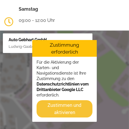
Samstag
09:00 - 12:00 Uhr
Auto Gebhart GmbH
Zustimmung
Ludwig-Gaab-Str. 4, 88427 Bad Schussenried
erforderlich
Für die Aktivierung der
Karten- und
Navigationsdienste ist Ihre
Zustimmung zu den
Datenschutzrichtlinien vom
Drittanbieter Google LLC
erforderlich.
Zustimmen und
aktivieren