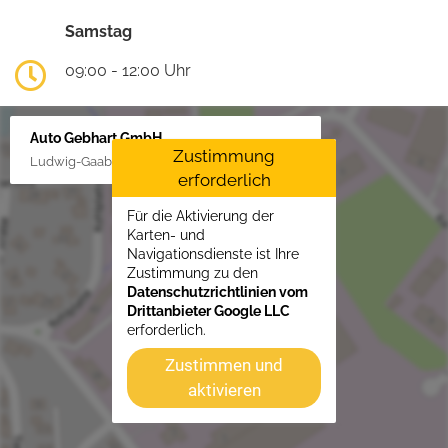
Samstag
09:00 - 12:00 Uhr
Auto Gebhart GmbH
Zustimmung
Ludwig-Gaab-Str. 4, 88427 Bad Schussenried
erforderlich
Für die Aktivierung der
Karten- und
Navigationsdienste ist Ihre
Zustimmung zu den
Datenschutzrichtlinien vom
Drittanbieter Google LLC
erforderlich.
Zustimmen und
aktivieren