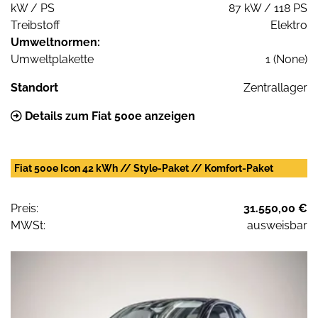
kW / PS
87 kW / 118 PS
Treibstoff
Elektro
Umweltnormen:
Umweltplakette
1 (None)
Standort
Zentrallager
Details zum Fiat 500e anzeigen
Fiat 500e Icon 42 kWh // Style-Paket // Komfort-Paket
Preis:
31.550,00 €
MWSt:
ausweisbar