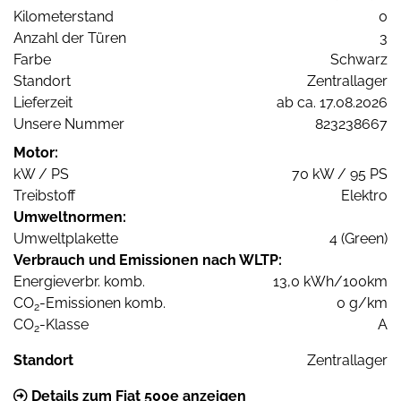
Kilometerstand
0
Anzahl der Türen
3
Farbe
Schwarz
Standort
Zentrallager
Lieferzeit
ab ca. 17.08.2026
Unsere Nummer
823238667
Motor:
kW / PS
70 kW / 95 PS
Treibstoff
Elektro
Umweltnormen:
Umweltplakette
4 (Green)
Verbrauch und Emissionen nach WLTP:
Energieverbr. komb.
13,0 kWh/100km
CO
-Emissionen komb.
0 g/km
2
CO
-Klasse
A
2
Standort
Zentrallager
Details zum Fiat 500e anzeigen