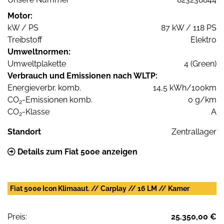
Motor:
kW / PS
87 kW / 118 PS
Treibstoff
Elektro
Umweltnormen:
Umweltplakette
4 (Green)
Verbrauch und Emissionen nach WLTP:
Energieverbr. komb.
14,5 kWh/100km
CO
-Emissionen komb.
0 g/km
2
CO
-Klasse
A
2
Standort
Zentrallager
Details zum Fiat 500e anzeigen
Fiat 500e Icon Klimaaut. // Carplay // 16 LM // Kamer
Preis:
25.350,00 €