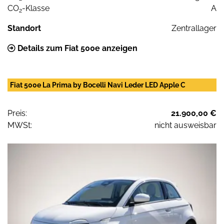
CO
-Klasse
A
2
Standort
Zentrallager
Details zum Fiat 500e anzeigen
Fiat 500e La Prima by Bocelli Navi Leder LED Apple C
Preis:
21.900,00 €
MWSt:
nicht ausweisbar