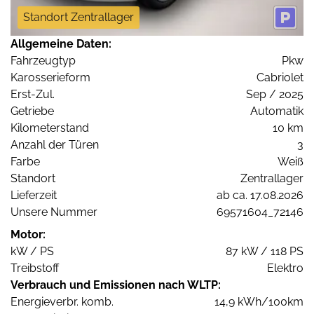
Standort Zentrallager
Allgemeine Daten:
Fahrzeugtyp
Pkw
Karosserieform
Cabriolet
Erst-Zul.
Sep / 2025
Getriebe
Automatik
Kilometerstand
10 km
Anzahl der Türen
3
Farbe
Weiß
Standort
Zentrallager
Lieferzeit
ab ca. 17.08.2026
Unsere Nummer
69571604_72146
Motor:
kW / PS
87 kW / 118 PS
Treibstoff
Elektro
Verbrauch und Emissionen nach WLTP:
Energieverbr. komb.
14,9 kWh/100km