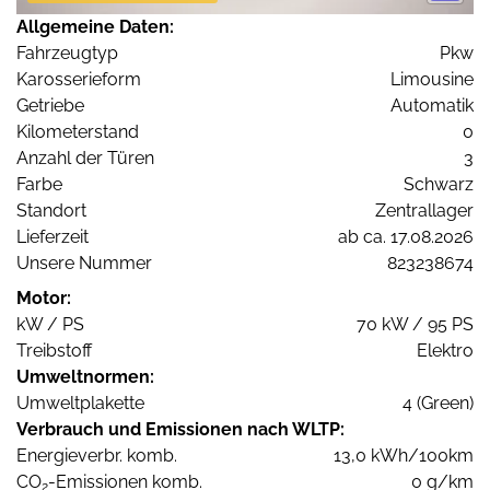
Allgemeine Daten:
Fahrzeugtyp
Pkw
Karosserieform
Limousine
Getriebe
Automatik
Kilometerstand
0
Anzahl der Türen
3
Farbe
Schwarz
Standort
Zentrallager
Lieferzeit
ab ca. 17.08.2026
Unsere Nummer
823238674
Motor:
kW / PS
70 kW / 95 PS
Treibstoff
Elektro
Umweltnormen:
Umweltplakette
4 (Green)
Verbrauch und Emissionen nach WLTP:
Energieverbr. komb.
13,0 kWh/100km
CO
-Emissionen komb.
0 g/km
2