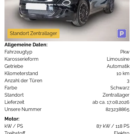
Standort Zentrallager
Allgemeine Daten:
Fahrzeugtyp
Pkw
Karosserieform
Limousine
Getriebe
Automatik
Kilometerstand
10 km
Anzahl der Türen
3
Farbe
Schwarz
Standort
Zentrallager
Lieferzeit
ab ca. 17.08.2026
Unsere Nummer
823238865
Motor:
kW / PS
87 kW / 118 PS
Treibstoff
Elektro