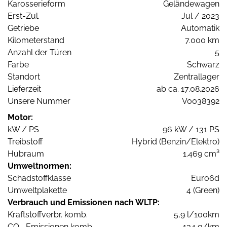
Karosserieform
Geländewagen
Erst-Zul.
Jul / 2023
Getriebe
Automatik
Kilometerstand
7.000 km
Anzahl der Türen
5
Farbe
Schwarz
Standort
Zentrallager
Lieferzeit
ab ca. 17.08.2026
Unsere Nummer
V0038392
Motor:
kW / PS
96 kW / 131 PS
Treibstoff
Hybrid (Benzin/Elektro)
Hubraum
1.469 cm³
Umweltnormen:
Schadstoffklasse
Euro6d
Umweltplakette
4 (Green)
Verbrauch und Emissionen nach WLTP:
Kraftstoffverbr. komb.
5,9 l/100km
CO
-Emissionen komb.
134 g/km