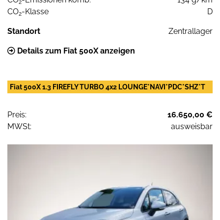
2
CO
-Klasse
D
2
Standort
Zentrallager
Details zum Fiat 500X anzeigen
Fiat 500X 1.3 FIREFLY TURBO 4x2 LOUNGE*NAVI*PDC*SHZ*T
Preis:
16.650,00 €
MWSt:
ausweisbar