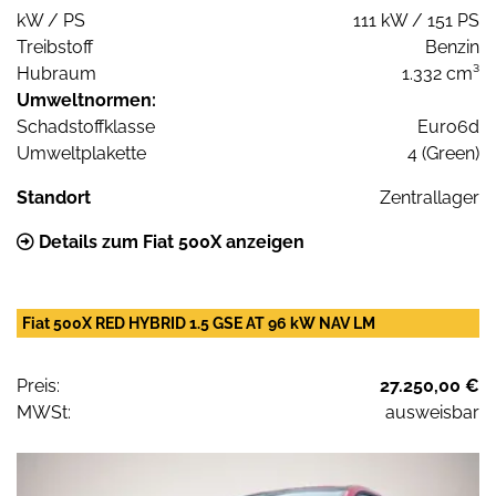
kW / PS
111 kW / 151 PS
Treibstoff
Benzin
Hubraum
1.332 cm³
Umweltnormen:
Schadstoffklasse
Euro6d
Umweltplakette
4 (Green)
Standort
Zentrallager
Details zum Fiat 500X anzeigen
Fiat 500X RED HYBRID 1.5 GSE AT 96 kW NAV LM
Preis:
27.250,00 €
MWSt:
ausweisbar