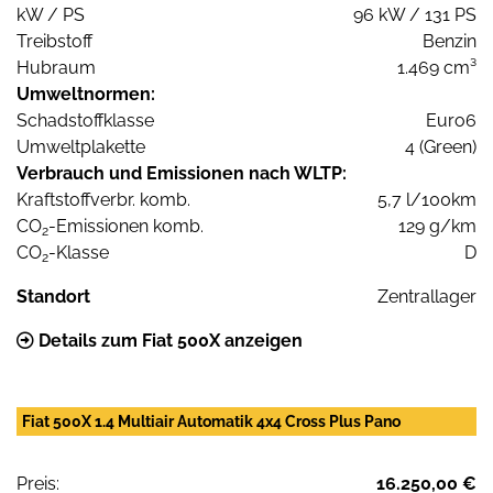
kW / PS
96 kW / 131 PS
Treibstoff
Benzin
Hubraum
1.469 cm³
Umweltnormen:
Schadstoffklasse
Euro6
Umweltplakette
4 (Green)
Verbrauch und Emissionen nach WLTP:
Kraftstoffverbr. komb.
5,7 l/100km
CO
-Emissionen komb.
129 g/km
2
CO
-Klasse
D
2
Standort
Zentrallager
Details zum Fiat 500X anzeigen
Fiat 500X 1.4 Multiair Automatik 4x4 Cross Plus Pano
Preis:
16.250,00 €