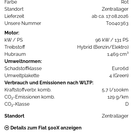
Farbe
Rot
Standort
Zentrallager
Lieferzeit
ab ca. 17.08.2026
Unsere Nummer
T0040363
Motor:
kW / PS
96 kW / 131 PS
Treibstoff
Hybrid (Benzin/Elektro)
Hubraum
1.469 cm³
Umweltnormen:
Schadstoffklasse
Euro6d
Umweltplakette
4 (Green)
Verbrauch und Emissionen nach WLTP:
Kraftstoffverbr. komb.
5,7 l/100km
CO
-Emissionen komb.
129 g/km
2
CO
-Klasse
D
2
Standort
Zentrallager
Details zum Fiat 500X anzeigen