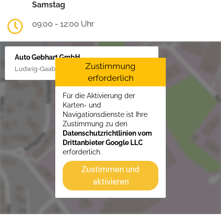
Samstag
09:00 - 12:00 Uhr
Auto Gebhart GmbH
Zustimmung
Ludwig-Gaab-Str. 4, 88427 Bad Schussenried
erforderlich
Für die Aktivierung der
Karten- und
Navigationsdienste ist Ihre
Zustimmung zu den
Datenschutzrichtlinien vom
Drittanbieter Google LLC
erforderlich.
Zustimmen und
aktivieren