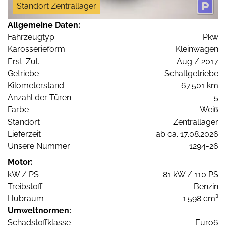
Standort Zentrallager
Allgemeine Daten:
Fahrzeugtyp
Pkw
Karosserieform
Kleinwagen
Erst-Zul.
Aug / 2017
Getriebe
Schaltgetriebe
Kilometerstand
67.501 km
Anzahl der Türen
5
Farbe
Weiß
Standort
Zentrallager
Lieferzeit
ab ca. 17.08.2026
Unsere Nummer
1294-26
Motor:
kW / PS
81 kW / 110 PS
Treibstoff
Benzin
Hubraum
1.598 cm³
Umweltnormen:
Schadstoffklasse
Euro6