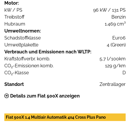
Motor:
kW / PS
96 kW / 131 PS
Treibstoff
Benzin
Hubraum
1.469 cm³
Umweltnormen:
Schadstoffklasse
Euro6
Umweltplakette
4 (Green)
Verbrauch und Emissionen nach WLTP:
Kraftstoffverbr. komb.
5,7 l/100km
CO
-Emissionen komb.
129 g/km
2
CO
-Klasse
D
2
Standort
Zentrallager
Details zum Fiat 500X anzeigen
Fiat 500X 1.4 Multiair Automatik 4x4 Cross Plus Pano