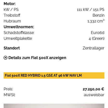
Motor:
kW / PS
111 kW / 151 PS
Treibstoff
Benzin
Hubraum
1.332 cm³
Umweltnormen:
Schadstoffklasse
Euro6d
Umweltplakette
4 (Green)
Standort
Zentrallager
Details zum Fiat 500X anzeigen
Fiat 500X RED HYBRID 1.5 GSE AT 96 kW NAV LM
Preis:
27.250,00 €
MWSt:
ausweisbar