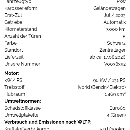
Fahrzeugtyp
Pkw
Karosserieform
Geländewagen
Erst-Zul.
Jul / 2023
Getriebe
Automatik
Kilometerstand
7.000 km
Anzahl der Türen
5
Farbe
Schwarz
Standort
Zentrallager
Lieferzeit
ab ca. 17.08.2026
Unsere Nummer
V0038392
Motor:
kW / PS
96 kW / 131 PS
Treibstoff
Hybrid (Benzin/Elektro)
Hubraum
1.469 cm³
Umweltnormen:
Schadstoffklasse
Euro6d
Umweltplakette
4 (Green)
Verbrauch und Emissionen nach WLTP:
Kraftstoffverbr. komb.
5,9 l/100km