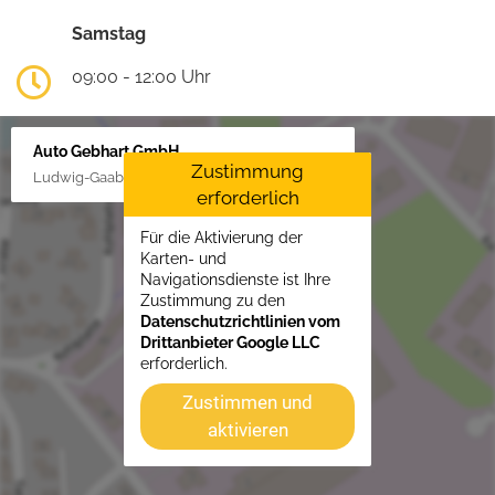
Samstag
09:00 - 12:00 Uhr
Auto Gebhart GmbH
Zustimmung
Ludwig-Gaab-Str. 4, 88427 Bad Schussenried
erforderlich
Für die Aktivierung der
Karten- und
Navigationsdienste ist Ihre
Zustimmung zu den
Datenschutzrichtlinien vom
Drittanbieter Google LLC
erforderlich.
Zustimmen und
aktivieren