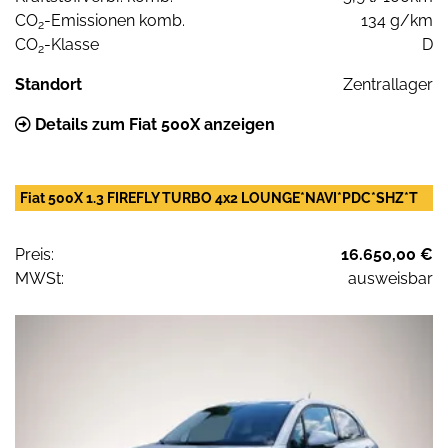
CO
-Emissionen komb.
134 g/km
2
CO
-Klasse
D
2
Standort
Zentrallager
Details zum Fiat 500X anzeigen
Fiat 500X 1.3 FIREFLY TURBO 4x2 LOUNGE*NAVI*PDC*SHZ*T
Preis:
16.650,00 €
MWSt:
ausweisbar