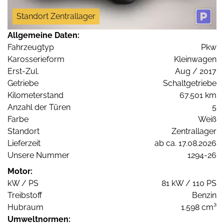
Standort Zentrallager
Allgemeine Daten:
Fahrzeugtyp
Pkw
Karosserieform
Kleinwagen
Erst-Zul.
Aug / 2017
Getriebe
Schaltgetriebe
Kilometerstand
67.501 km
Anzahl der Türen
5
Farbe
Weiß
Standort
Zentrallager
Lieferzeit
ab ca. 17.08.2026
Unsere Nummer
1294-26
Motor:
kW / PS
81 kW / 110 PS
Treibstoff
Benzin
Hubraum
1.598 cm³
Umweltnormen: