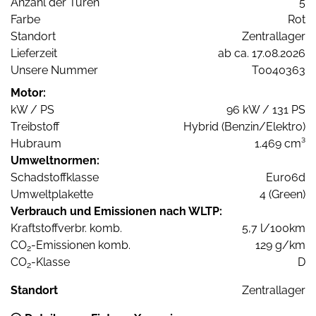
Anzahl der Türen
5
Farbe
Rot
Standort
Zentrallager
Lieferzeit
ab ca. 17.08.2026
Unsere Nummer
T0040363
Motor:
kW / PS
96 kW / 131 PS
Treibstoff
Hybrid (Benzin/Elektro)
Hubraum
1.469 cm³
Umweltnormen:
Schadstoffklasse
Euro6d
Umweltplakette
4 (Green)
Verbrauch und Emissionen nach WLTP:
Kraftstoffverbr. komb.
5,7 l/100km
CO
-Emissionen komb.
129 g/km
2
CO
-Klasse
D
2
Standort
Zentrallager