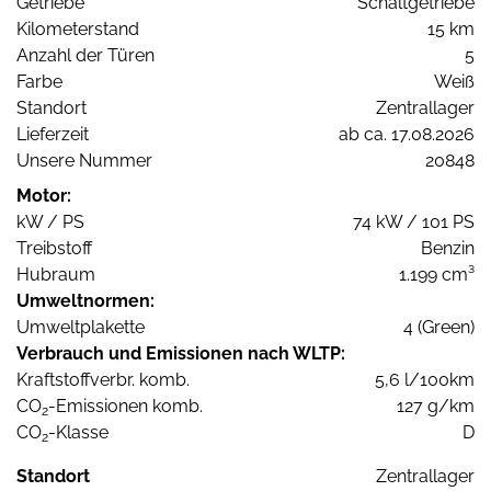
Getriebe
Schaltgetriebe
Kilometerstand
15 km
Anzahl der Türen
5
Farbe
Weiß
Standort
Zentrallager
Lieferzeit
ab ca. 17.08.2026
Unsere Nummer
20848
Motor:
kW / PS
74 kW / 101 PS
Treibstoff
Benzin
Hubraum
1.199 cm³
Umweltnormen:
Umweltplakette
4 (Green)
Verbrauch und Emissionen nach WLTP:
Kraftstoffverbr. komb.
5,6 l/100km
CO
-Emissionen komb.
127 g/km
2
CO
-Klasse
D
2
Standort
Zentrallager