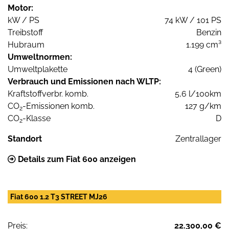
Motor:
kW / PS
74 kW / 101 PS
Treibstoff
Benzin
Hubraum
1.199 cm³
Umweltnormen:
Umweltplakette
4 (Green)
Verbrauch und Emissionen nach WLTP:
Kraftstoffverbr. komb.
5,6 l/100km
CO
-Emissionen komb.
127 g/km
2
CO
-Klasse
D
2
Standort
Zentrallager
Details zum Fiat 600 anzeigen
Fiat 600 1.2 T3 STREET MJ26
Preis:
22.300,00 €