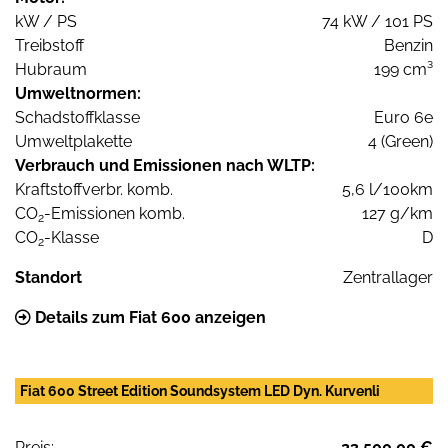
kW / PS
74 kW / 101 PS
Treibstoff
Benzin
Hubraum
199 cm³
Umweltnormen:
Schadstoffklasse
Euro 6e
Umweltplakette
4 (Green)
Verbrauch und Emissionen nach WLTP:
Kraftstoffverbr. komb.
5,6 l/100km
CO
-Emissionen komb.
127 g/km
2
CO
-Klasse
D
2
Standort
Zentrallager
Details zum Fiat 600 anzeigen
Fiat 600 Street Edition Soundsystem LED Dyn. Kurvenli
Preis:
23.500,00 €