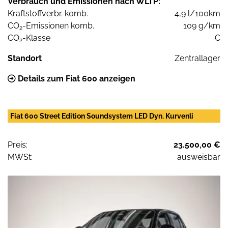
Verbrauch und Emissionen nach WLTP:
Kraftstoffverbr. komb.
4,9 l/100km
CO
-Emissionen komb.
109 g/km
2
CO
-Klasse
C
2
Standort
Zentrallager
Details zum Fiat 600 anzeigen
Fiat 600 Street Edition Soundsystem LED Dyn. Kurvenli
Preis:
23.500,00 €
MWSt:
ausweisbar