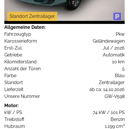
Standort Zentrallager
Allgemeine Daten:
Fahrzeugtyp
Pkw
Karosserieform
Geländewagen
Erst-Zul.
Jul / 2026
Getriebe
Automatik
Kilometerstand
10 km
Anzahl der Türen
5
Farbe
Blau
Standort
Zentrallager
Lieferzeit
ab ca. 14.10.2026
Unsere Nummer
GW-V598
Motor:
kW / PS
74 kW / 101 PS
Treibstoff
Benzin
Hubraum
1.199 cm³