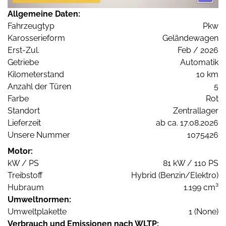
Allgemeine Daten:
Fahrzeugtyp
Pkw
Karosserieform
Geländewagen
Erst-Zul.
Feb / 2026
Getriebe
Automatik
Kilometerstand
10 km
Anzahl der Türen
5
Farbe
Rot
Standort
Zentrallager
Lieferzeit
ab ca. 17.08.2026
Unsere Nummer
1075426
Motor:
kW / PS
81 kW / 110 PS
Treibstoff
Hybrid (Benzin/Elektro)
Hubraum
1.199 cm³
Umweltnormen:
Umweltplakette
1 (None)
Verbrauch und Emissionen nach WLTP: