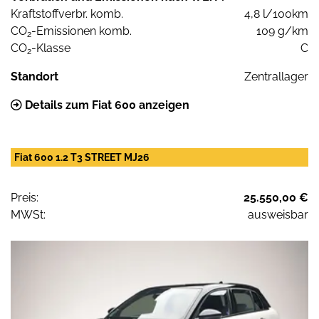
Kraftstoffverbr. komb.
4,8 l/100km
CO
-Emissionen komb.
109 g/km
2
CO
-Klasse
C
2
Standort
Zentrallager
Details zum Fiat 600 anzeigen
Fiat 600 1.2 T3 STREET MJ26
Preis:
25.550,00 €
MWSt:
ausweisbar