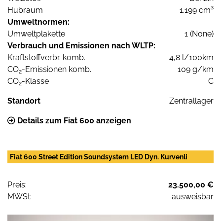
Hubraum
1.199 cm³
Umweltnormen:
Umweltplakette
1 (None)
Verbrauch und Emissionen nach WLTP:
Kraftstoffverbr. komb.
4,8 l/100km
CO
-Emissionen komb.
109 g/km
2
CO
-Klasse
C
2
Standort
Zentrallager
Details zum Fiat 600 anzeigen
Fiat 600 Street Edition Soundsystem LED Dyn. Kurvenli
Preis:
23.500,00 €
MWSt:
ausweisbar