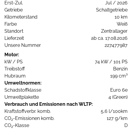
Erst-Zul.
Jul / 2026
Getriebe
Schaltgetriebe
Kilometerstand
10 km
Farbe
Weiß
Standort
Zentrallager
Lieferzeit
ab ca. 17.08.2026
Unsere Nummer
227477987
Motor:
kW / PS
74 kW / 101 PS
Treibstoff
Benzin
Hubraum
199 cm³
Umweltnormen:
Schadstoffklasse
Euro 6e
Umweltplakette
4 (Green)
Verbrauch und Emissionen nach WLTP:
Kraftstoffverbr. komb.
5,6 l/100km
CO
-Emissionen komb.
127 g/km
2
CO
-Klasse
D
2