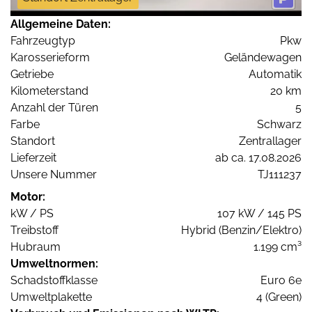
Allgemeine Daten:
Fahrzeugtyp
Pkw
Karosserieform
Geländewagen
Getriebe
Automatik
Kilometerstand
20 km
Anzahl der Türen
5
Farbe
Schwarz
Standort
Zentrallager
Lieferzeit
ab ca. 17.08.2026
Unsere Nummer
TJ111237
Motor:
kW / PS
107 kW / 145 PS
Treibstoff
Hybrid (Benzin/Elektro)
Hubraum
1.199 cm³
Umweltnormen:
Schadstoffklasse
Euro 6e
Umweltplakette
4 (Green)