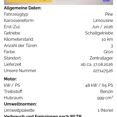
Allgemeine Daten:
Fahrzeugtyp
Pkw
Karosserieform
Limousine
Erst-Zul.
Jun / 2026
Getriebe
Schaltgetriebe
Kilometerstand
10 km
Anzahl der Türen
3
Farbe
Grün
Standort
Zentrallager
Lieferzeit
ab ca. 17.08.2026
Unsere Nummer
227147526
Motor:
kW / PS
48 kW / 65 PS
Treibstoff
Benzin
Hubraum
999 cm³
Umweltnormen:
Umweltplakette
1 (None)
Verbrauch und Emissionen nach WLTP: