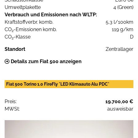
Umweltplakette
4 (Green)
Verbrauch und Emissionen nach WLTP:
Kraftstoffverbr. komb.
5,3 l/100km
CO
-Emissionen komb.
119 g/km
2
CO
-Klasse
D
2
Standort
Zentrallager
Details zum Fiat 500 anzeigen
Fiat 500 Torino 1.0 FireFly *LED Klimaauto Alu PDC*
Preis:
19.700,00 €
MWSt:
ausweisbar