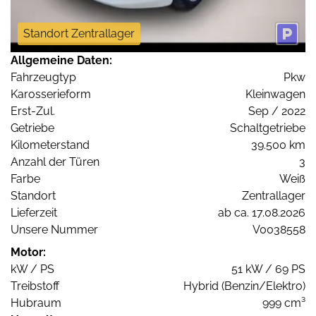
Standort Zentrallager
Allgemeine Daten:
Fahrzeugtyp
Pkw
Karosserieform
Kleinwagen
Erst-Zul.
Sep / 2022
Getriebe
Schaltgetriebe
Kilometerstand
39.500 km
Anzahl der Türen
3
Farbe
Weiß
Standort
Zentrallager
Lieferzeit
ab ca. 17.08.2026
Unsere Nummer
V0038558
Motor:
kW / PS
51 kW / 69 PS
Treibstoff
Hybrid (Benzin/Elektro)
Hubraum
999 cm³