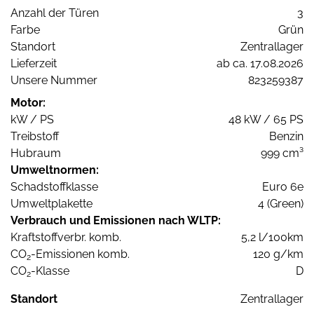
Anzahl der Türen
3
Farbe
Grün
Standort
Zentrallager
Lieferzeit
ab ca. 17.08.2026
Unsere Nummer
823259387
Motor:
kW / PS
48 kW / 65 PS
Treibstoff
Benzin
Hubraum
999 cm³
Umweltnormen:
Schadstoffklasse
Euro 6e
Umweltplakette
4 (Green)
Verbrauch und Emissionen nach WLTP:
Kraftstoffverbr. komb.
5,2 l/100km
CO
-Emissionen komb.
120 g/km
2
CO
-Klasse
D
2
Standort
Zentrallager