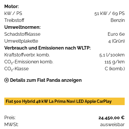
Motor:
kW / PS
51 kW / 69 PS
Treibstoff
Benzin
Umweltnormen:
Schadstoffklasse
Euro 6e
Umweltplakette
4 (Grün)
Verbrauch und Emissionen nach WLTP:
Kraftstoffverbr. komb.
5,1 l/100km
CO
-Emissionen komb.
115 g/km
2
CO
-Klasse
C (komb.)
2
Details zum Fiat Panda anzeigen
Fiat 500 Hybrid 48 kW La Prima Navi LED Apple CarPlay
Preis:
24.450,00 €
MWSt:
ausweisbar