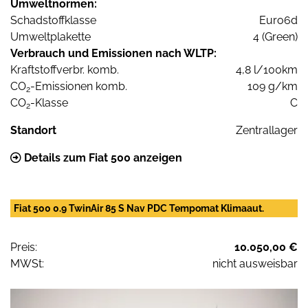
Umweltnormen:
Schadstoffklasse
Euro6d
Umweltplakette
4 (Green)
Verbrauch und Emissionen nach WLTP:
Kraftstoffverbr. komb.
4,8 l/100km
CO
-Emissionen komb.
109 g/km
2
CO
-Klasse
C
2
Standort
Zentrallager
Details zum Fiat 500 anzeigen
Fiat 500 0.9 TwinAir 85 S Nav PDC Tempomat Klimaaut.
Preis:
10.050,00 €
MWSt:
nicht ausweisbar