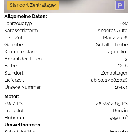
Standort Zentrallager
Allgemeine Daten:
Fahrzeugtyp
Pkw
Karosserieform
Anderes Auto
Erst-Zul.
Mär / 2026
Getriebe
Schaltgetriebe
Kilometerstand
2.500 km
Anzahl der Türen
3
Farbe
Gelb
Standort
Zentrallager
Lieferzeit
ab ca. 17.08.2026
Unsere Nummer
19454
Motor:
kW / PS
48 kW / 65 PS
Treibstoff
Benzin
Hubraum
999 cm³
Umweltnormen:
Schadstoffklasse
Euro 6e