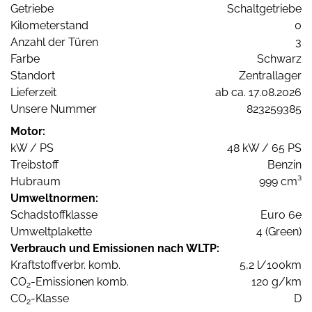
Getriebe
Schaltgetriebe
Kilometerstand
0
Anzahl der Türen
3
Farbe
Schwarz
Standort
Zentrallager
Lieferzeit
ab ca. 17.08.2026
Unsere Nummer
823259385
Motor:
kW / PS
48 kW / 65 PS
Treibstoff
Benzin
Hubraum
999 cm³
Umweltnormen:
Schadstoffklasse
Euro 6e
Umweltplakette
4 (Green)
Verbrauch und Emissionen nach WLTP:
Kraftstoffverbr. komb.
5,2 l/100km
CO
-Emissionen komb.
120 g/km
2
CO
-Klasse
D
2