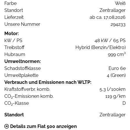
Farbe
Weiß
Standort
Zentrallager
Lieferzeit
ab ca. 17.08.2026
Unsere Nummer
294233
Motor:
kW / PS
48 kW / 65 PS
Treibstoff
Hybrid (Benzin/Elektro)
Hubraum
999 cm³
Umweltnormen:
Schadstoffklasse
Euro 6e
Umweltplakette
4 (Green)
Verbrauch und Emissionen nach WLTP:
Kraftstoffverbr. komb.
5,3 l/100km
CO
-Emissionen komb.
119 g/km
2
CO
-Klasse
D
2
Standort
Zentrallager
Details zum Fiat 500 anzeigen