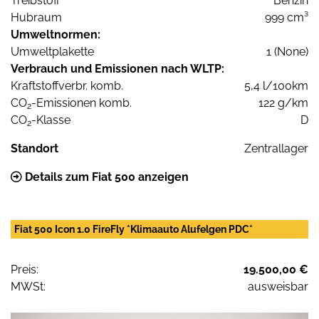
Treibstoff
Benzin
Hubraum
999 cm³
Umweltnormen:
Umweltplakette
1 (None)
Verbrauch und Emissionen nach WLTP:
Kraftstoffverbr. komb.
5,4 l/100km
CO
-Emissionen komb.
122 g/km
2
CO
-Klasse
D
2
Standort
Zentrallager
Details zum Fiat 500 anzeigen
Fiat 500 Icon 1.0 FireFly *Klimaauto Alufelgen PDC*
Preis:
19.500,00 €
MWSt:
ausweisbar