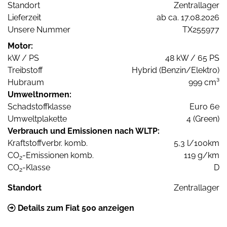
Standort
Zentrallager
Lieferzeit
ab ca. 17.08.2026
Unsere Nummer
TX255977
Motor:
kW / PS
48 kW / 65 PS
Treibstoff
Hybrid (Benzin/Elektro)
Hubraum
999 cm³
Umweltnormen:
Schadstoffklasse
Euro 6e
Umweltplakette
4 (Green)
Verbrauch und Emissionen nach WLTP:
Kraftstoffverbr. komb.
5,3 l/100km
CO
-Emissionen komb.
119 g/km
2
CO
-Klasse
D
2
Standort
Zentrallager
Details zum Fiat 500 anzeigen