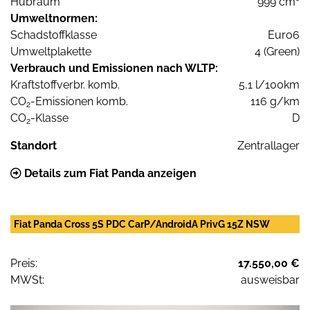
Hubraum
999 cm³
Umweltnormen:
Schadstoffklasse
Euro6
Umweltplakette
4 (Green)
Verbrauch und Emissionen nach WLTP:
Kraftstoffverbr. komb.
5,1 l/100km
CO
-Emissionen komb.
116 g/km
2
CO
-Klasse
D
2
Standort
Zentrallager
Details zum Fiat Panda anzeigen
Fiat Panda Cross 5S PDC CarP/AndroidA PrivG 15Z NSW
Preis:
17.550,00 €
MWSt:
ausweisbar