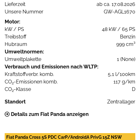
Lieferzeit
ab ca. 17.08.2026
Unsere Nummer
GW-AGL1670
Motor:
kW / PS
48 kW / 65 PS
Treibstoff
Benzin
Hubraum
999 cm³
Umweltnormen:
Umweltplakette
1 (None)
Verbrauch und Emissionen nach WLTP:
Kraftstoffverbr. komb.
5,1 l/100km
CO
-Emissionen komb.
117 g/km
2
CO
-Klasse
D
2
Standort
Zentrallager
Details zum Fiat Panda anzeigen
Fiat Panda Cross 5S PDC CarP/AndroidA PrivG 15Z NSW