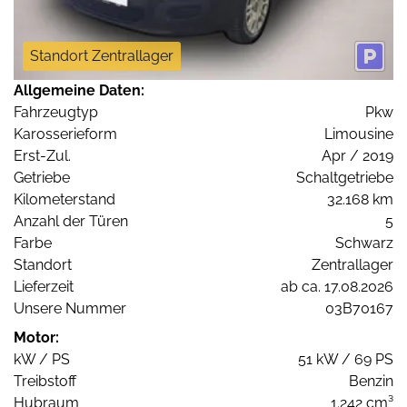
Standort Zentrallager
Allgemeine Daten:
Fahrzeugtyp
Pkw
Karosserieform
Limousine
Erst-Zul.
Apr / 2019
Getriebe
Schaltgetriebe
Kilometerstand
32.168 km
Anzahl der Türen
5
Farbe
Schwarz
Standort
Zentrallager
Lieferzeit
ab ca. 17.08.2026
Unsere Nummer
03B70167
Motor:
kW / PS
51 kW / 69 PS
Treibstoff
Benzin
Hubraum
1.242 cm³