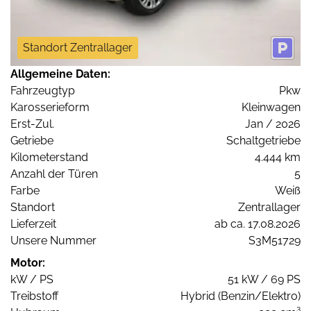
Standort Zentrallager
Allgemeine Daten:
Fahrzeugtyp
Pkw
Karosserieform
Kleinwagen
Erst-Zul.
Jan / 2026
Getriebe
Schaltgetriebe
Kilometerstand
4.444 km
Anzahl der Türen
5
Farbe
Weiß
Standort
Zentrallager
Lieferzeit
ab ca. 17.08.2026
Unsere Nummer
S3M51729
Motor:
kW / PS
51 kW / 69 PS
Treibstoff
Hybrid (Benzin/Elektro)