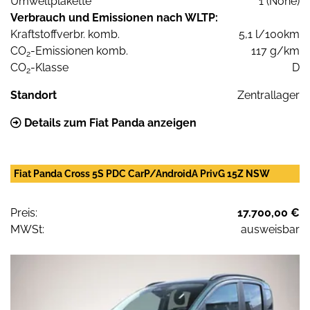
Umweltplakette
1 (None)
Verbrauch und Emissionen nach WLTP:
Kraftstoffverbr. komb.
5,1 l/100km
CO
-Emissionen komb.
117 g/km
2
CO
-Klasse
D
2
Standort
Zentrallager
Details zum Fiat Panda anzeigen
Fiat Panda Cross 5S PDC CarP/AndroidA PrivG 15Z NSW
Preis:
17.700,00 €
MWSt:
ausweisbar