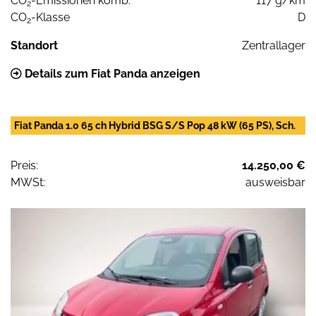
CO
-Emissionen komb.
117 g/km
2
CO
-Klasse
D
2
Standort
Zentrallager
Details zum Fiat Panda anzeigen
Fiat Panda 1.0 65 ch Hybrid BSG S/S Pop 48 kW (65 PS), Sch.
Preis:
14.250,00 €
MWSt:
ausweisbar