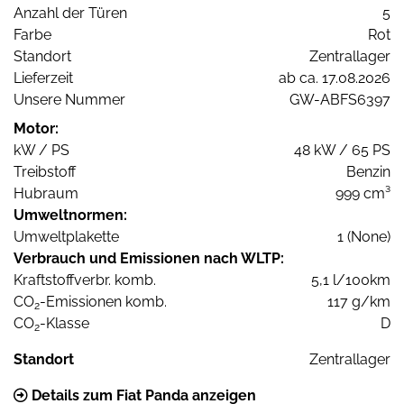
Anzahl der Türen
5
Farbe
Rot
Standort
Zentrallager
Lieferzeit
ab ca. 17.08.2026
Unsere Nummer
GW-ABFS6397
Motor:
kW / PS
48 kW / 65 PS
Treibstoff
Benzin
Hubraum
999 cm³
Umweltnormen:
Umweltplakette
1 (None)
Verbrauch und Emissionen nach WLTP:
Kraftstoffverbr. komb.
5,1 l/100km
CO
-Emissionen komb.
117 g/km
2
CO
-Klasse
D
2
Standort
Zentrallager
Details zum Fiat Panda anzeigen