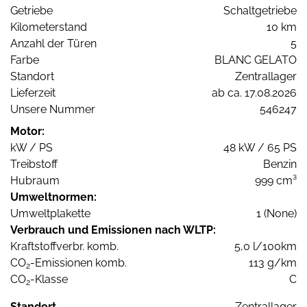
Getriebe
Schaltgetriebe
Kilometerstand
10 km
Anzahl der Türen
5
Farbe
BLANC GELATO
Standort
Zentrallager
Lieferzeit
ab ca. 17.08.2026
Unsere Nummer
546247
Motor:
kW / PS
48 kW / 65 PS
Treibstoff
Benzin
Hubraum
999 cm³
Umweltnormen:
Umweltplakette
1 (None)
Verbrauch und Emissionen nach WLTP:
Kraftstoffverbr. komb.
5,0 l/100km
CO
-Emissionen komb.
113 g/km
2
CO
-Klasse
C
2
Standort
Zentrallager