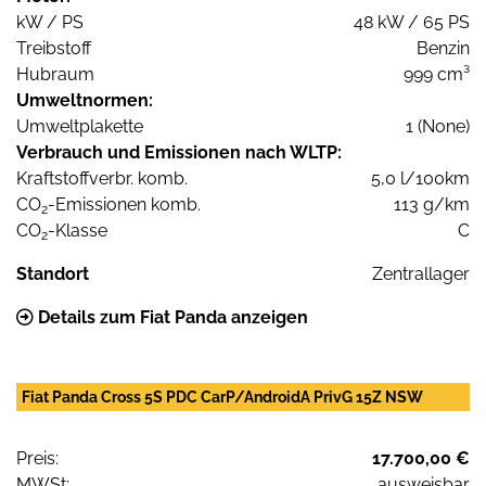
kW / PS
48 kW / 65 PS
Treibstoff
Benzin
Hubraum
999 cm³
Umweltnormen:
Umweltplakette
1 (None)
Verbrauch und Emissionen nach WLTP:
Kraftstoffverbr. komb.
5,0 l/100km
CO
-Emissionen komb.
113 g/km
2
CO
-Klasse
C
2
Standort
Zentrallager
Details zum Fiat Panda anzeigen
Fiat Panda Cross 5S PDC CarP/AndroidA PrivG 15Z NSW
Preis:
17.700,00 €
MWSt:
ausweisbar