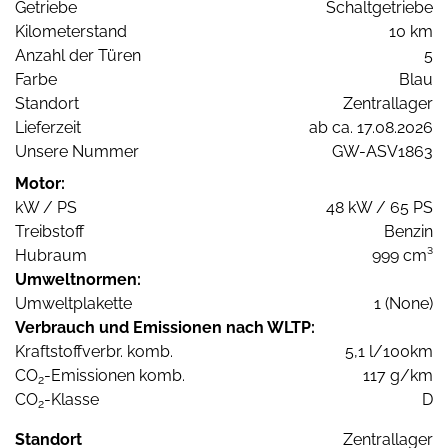
Getriebe
Schaltgetriebe
Kilometerstand
10 km
Anzahl der Türen
5
Farbe
Blau
Standort
Zentrallager
Lieferzeit
ab ca. 17.08.2026
Unsere Nummer
GW-ASV1863
Motor:
kW / PS
48 kW / 65 PS
Treibstoff
Benzin
Hubraum
999 cm³
Umweltnormen:
Umweltplakette
1 (None)
Verbrauch und Emissionen nach WLTP:
Kraftstoffverbr. komb.
5,1 l/100km
CO
-Emissionen komb.
117 g/km
2
CO
-Klasse
D
2
Standort
Zentrallager