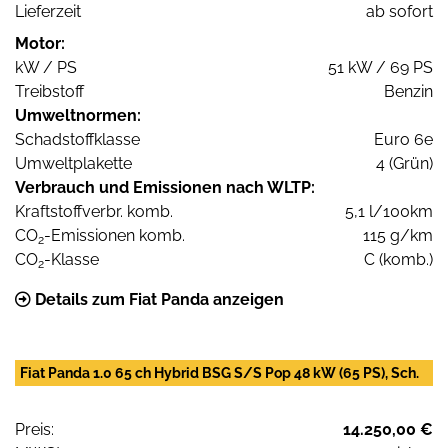
Lieferzeit
ab sofort
Motor:
kW / PS
51 kW / 69 PS
Treibstoff
Benzin
Umweltnormen:
Schadstoffklasse
Euro 6e
Umweltplakette
4 (Grün)
Verbrauch und Emissionen nach WLTP:
Kraftstoffverbr. komb.
5,1 l/100km
CO
-Emissionen komb.
115 g/km
2
CO
-Klasse
C (komb.)
2
Details zum Fiat Panda anzeigen
Fiat Panda 1.0 65 ch Hybrid BSG S/S Pop 48 kW (65 PS), Sch.
Preis:
14.250,00 €