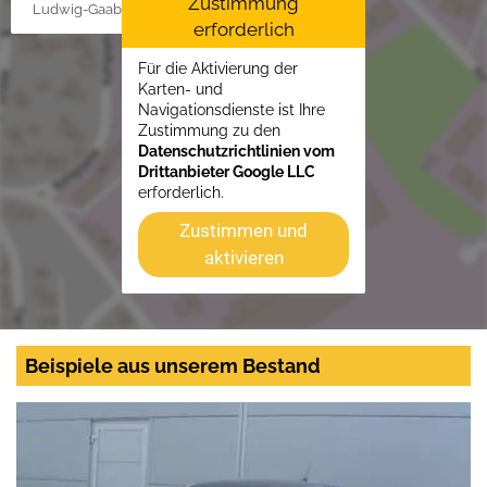
Zustimmung
Ludwig-Gaab-Str. 4, 88427 Bad Schussenried
erforderlich
Für die Aktivierung der
Karten- und
Navigationsdienste ist Ihre
Zustimmung zu den
Datenschutzrichtlinien vom
Drittanbieter Google LLC
erforderlich.
Zustimmen und
aktivieren
Beispiele aus unserem Bestand