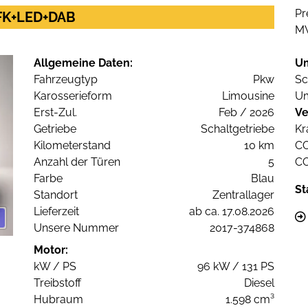
Pr
 RFK+LED+DAB
M
Allgemeine Daten:
U
Fahrzeugtyp
Pkw
Sc
Karosserieform
Limousine
Um
Erst-Zul.
Feb / 2026
Ve
Getriebe
Schaltgetriebe
Kr
Kilometerstand
10 km
C
Anzahl der Türen
5
C
Farbe
Blau
St
Standort
Zentrallager
Lieferzeit
ab ca. 17.08.2026
Unsere Nummer
2017-374868
Motor:
kW / PS
96 kW / 131 PS
Treibstoff
Diesel
Hubraum
1.598 cm³