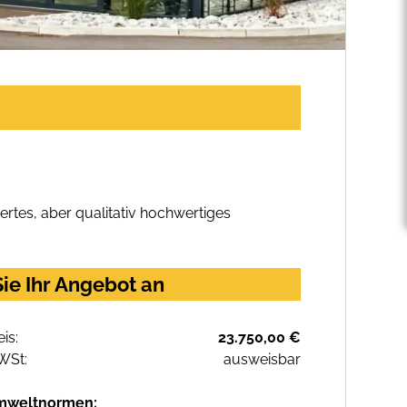
rtes, aber qualitativ hochwertiges
ie Ihr Angebot an
eis:
23.750,00 €
WSt:
ausweisbar
mweltnormen: