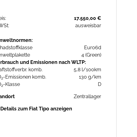
eis:
17.550,00 €
WSt:
ausweisbar
mweltnormen:
hadstoffklasse
Euro6d
weltplakette
4 (Green)
rbrauch und Emissionen nach WLTP:
aftstoffverbr. komb.
5,8 l/100km
O
-Emissionen komb.
130 g/km
2
O
-Klasse
D
2
andort
Zentrallager
Details zum Fiat Tipo anzeigen