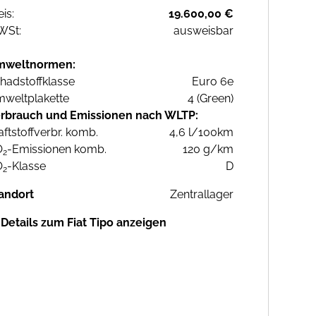
eis:
19.600,00 €
WSt:
ausweisbar
mweltnormen:
hadstoffklasse
Euro 6e
weltplakette
4 (Green)
rbrauch und Emissionen nach WLTP:
aftstoffverbr. komb.
4,6 l/100km
O
-Emissionen komb.
120 g/km
2
O
-Klasse
D
2
andort
Zentrallager
Details zum Fiat Tipo anzeigen