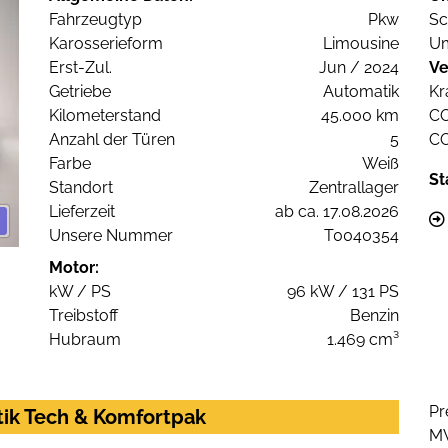
Fahrzeugtyp
Pkw
Sc
Karosserieform
Limousine
Um
Erst-Zul.
Jun / 2024
Ve
Getriebe
Automatik
Kr
Kilometerstand
45.000 km
C
Anzahl der Türen
5
C
Farbe
Weiß
St
Standort
Zentrallager
Lieferzeit
ab ca. 17.08.2026
Unsere Nummer
T0040354
Motor:
kW / PS
96 kW / 131 PS
Treibstoff
Benzin
Hubraum
1.469 cm³
Pr
tik Tech & Komfortpak
M