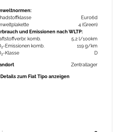
mweltnormen:
hadstoffklasse
Euro6d
weltplakette
4 (Green)
rbrauch und Emissionen nach WLTP:
aftstoffverbr. komb.
5,2 l/100km
O
-Emissionen komb.
119 g/km
2
O
-Klasse
D
2
andort
Zentrallager
Details zum Fiat Tipo anzeigen