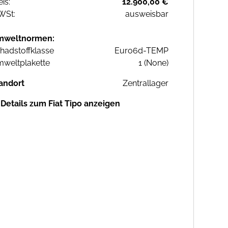
eis:
12.900,00 €
WSt:
ausweisbar
mweltnormen:
hadstoffklasse
Euro6d-TEMP
weltplakette
1 (None)
andort
Zentrallager
Details zum Fiat Tipo anzeigen