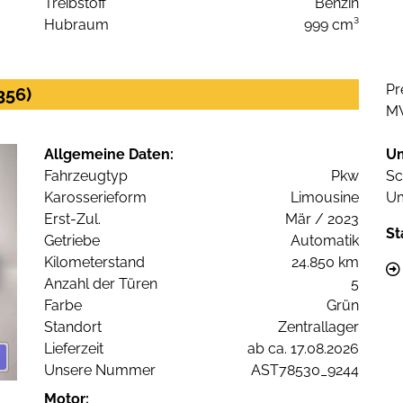
Treibstoff
Benzin
Hubraum
999 cm³
Pr
356)
M
Allgemeine Daten:
U
Fahrzeugtyp
Pkw
Sc
Karosserieform
Limousine
Um
Erst-Zul.
Mär / 2023
St
Getriebe
Automatik
Kilometerstand
24.850 km
Anzahl der Türen
5
Farbe
Grün
Standort
Zentrallager
Lieferzeit
ab ca. 17.08.2026
Unsere Nummer
AST78530_9244
Motor: