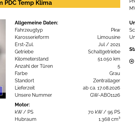
Pr
Kam PDC Temp Klima
M
Allgemeine Daten:
U
Fahrzeugtyp
Pkw
Sc
Karosserieform
Limousine
Um
Erst-Zul.
Jul / 2021
St
Getriebe
Schaltgetriebe
Kilometerstand
51.050 km
Anzahl der Türen
5
Farbe
Grau
Standort
Zentrallager
Lieferzeit
ab ca. 17.08.2026
Unsere Nummer
GW-ABO1126
Motor:
kW / PS
70 kW / 95 PS
Hubraum
1.368 cm³