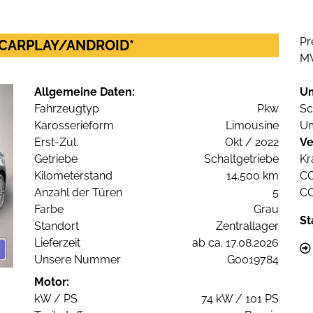
Pr
PLECARPLAY/ANDROID*
M
Allgemeine Daten:
U
Fahrzeugtyp
Pkw
Sc
Karosserieform
Limousine
Um
Erst-Zul.
Okt / 2022
Ve
Getriebe
Schaltgetriebe
Kr
Kilometerstand
14.500 km
C
Anzahl der Türen
5
C
Farbe
Grau
St
Standort
Zentrallager
Lieferzeit
ab ca. 17.08.2026
Unsere Nummer
G0019784
Motor:
kW / PS
74 kW / 101 PS