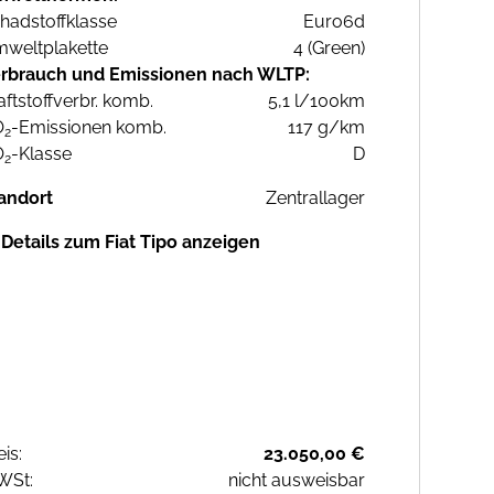
hadstoffklasse
Euro6d
weltplakette
4 (Green)
rbrauch und Emissionen nach WLTP:
aftstoffverbr. komb.
5,1 l/100km
O
-Emissionen komb.
117 g/km
2
O
-Klasse
D
2
andort
Zentrallager
Details zum Fiat Tipo anzeigen
eis:
23.050,00 €
WSt:
nicht ausweisbar