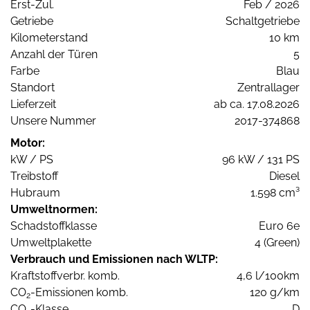
Erst-Zul.
Feb / 2026
Getriebe
Schaltgetriebe
Kilometerstand
10 km
Anzahl der Türen
5
Farbe
Blau
Standort
Zentrallager
Lieferzeit
ab ca. 17.08.2026
Unsere Nummer
2017-374868
Motor:
kW / PS
96 kW / 131 PS
Treibstoff
Diesel
Hubraum
1.598 cm³
Umweltnormen:
Schadstoffklasse
Euro 6e
Umweltplakette
4 (Green)
Verbrauch und Emissionen nach WLTP:
Kraftstoffverbr. komb.
4,6 l/100km
CO
-Emissionen komb.
120 g/km
2
CO
-Klasse
D