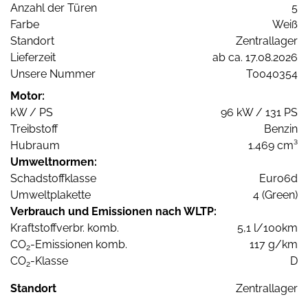
Anzahl der Türen
5
Farbe
Weiß
Standort
Zentrallager
Lieferzeit
ab ca. 17.08.2026
Unsere Nummer
T0040354
Motor:
kW / PS
96 kW / 131 PS
Treibstoff
Benzin
Hubraum
1.469 cm³
Umweltnormen:
Schadstoffklasse
Euro6d
Umweltplakette
4 (Green)
Verbrauch und Emissionen nach WLTP:
Kraftstoffverbr. komb.
5,1 l/100km
CO
-Emissionen komb.
117 g/km
2
CO
-Klasse
D
2
Standort
Zentrallager