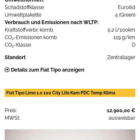
Schadstoffklasse
Euro6d
Umweltplakette
4 (Green)
Verbrauch und Emissionen nach WLTP:
Kraftstoffverbr. komb.
5,2 l/100km
CO
-Emissionen komb.
119 g/km
2
CO
-Klasse
D
2
Standort
Zentrallager
Details zum Fiat Tipo anzeigen
Fiat Tipo Limo 1.0 100 City Life Kam PDC Temp Klima
Preis:
12.900,00 €
MWSt:
ausweisbar