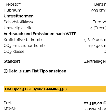
Treibstoff
Benzin
Hubraum
999 cm³
Umweltnormen:
Schadstoffklasse
Euro6d
Umweltplakette
4 (Green)
Verbrauch und Emissionen nach WLTP:
Kraftstoffverbr. komb.
5,8 l/100km
CO
-Emissionen komb.
130 g/km
2
CO
-Klasse
D
2
Standort
Zentrallager
Details zum Fiat Tipo anzeigen
Fiat Tipo 1.5 GSE Hybrid GARMIN (356)
Preis:
22.550,00 €
MWSt:
ausweisbar