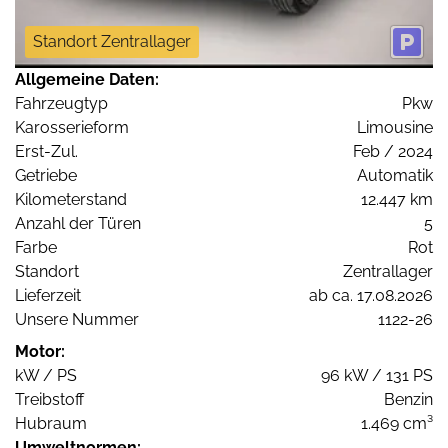
Standort Zentrallager
Allgemeine Daten:
Fahrzeugtyp
Pkw
Karosserieform
Limousine
Erst-Zul.
Feb / 2024
Getriebe
Automatik
Kilometerstand
12.447 km
Anzahl der Türen
5
Farbe
Rot
Standort
Zentrallager
Lieferzeit
ab ca. 17.08.2026
Unsere Nummer
1122-26
Motor:
kW / PS
96 kW / 131 PS
Treibstoff
Benzin
Hubraum
1.469 cm³
Umweltnormen: