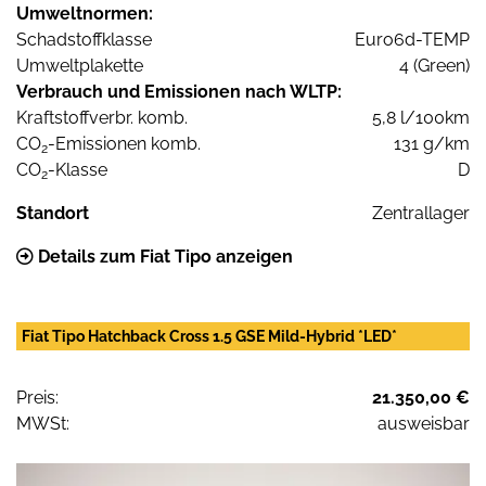
Umweltnormen:
Schadstoffklasse
Euro6d-TEMP
Umweltplakette
4 (Green)
Verbrauch und Emissionen nach WLTP:
Kraftstoffverbr. komb.
5,8 l/100km
CO
-Emissionen komb.
131 g/km
2
CO
-Klasse
D
2
Standort
Zentrallager
Details zum Fiat Tipo anzeigen
Fiat Tipo Hatchback Cross 1.5 GSE Mild-Hybrid *LED*
Preis:
21.350,00 €
MWSt:
ausweisbar