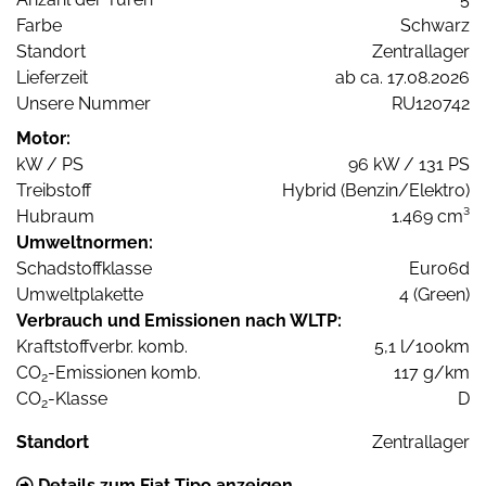
Farbe
Schwarz
Standort
Zentrallager
Lieferzeit
ab ca. 17.08.2026
Unsere Nummer
RU120742
Motor:
kW / PS
96 kW / 131 PS
Treibstoff
Hybrid (Benzin/Elektro)
Hubraum
1.469 cm³
Umweltnormen:
Schadstoffklasse
Euro6d
Umweltplakette
4 (Green)
Verbrauch und Emissionen nach WLTP:
Kraftstoffverbr. komb.
5,1 l/100km
CO
-Emissionen komb.
117 g/km
2
CO
-Klasse
D
2
Standort
Zentrallager
Details zum Fiat Tipo anzeigen