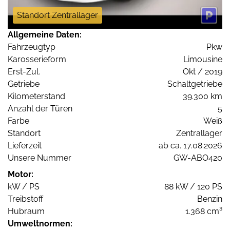
Standort Zentrallager
Allgemeine Daten:
Fahrzeugtyp
Pkw
Karosserieform
Limousine
Erst-Zul.
Okt / 2019
Getriebe
Schaltgetriebe
Kilometerstand
39.300 km
Anzahl der Türen
5
Farbe
Weiß
Standort
Zentrallager
Lieferzeit
ab ca. 17.08.2026
Unsere Nummer
GW-ABO420
Motor:
kW / PS
88 kW / 120 PS
Treibstoff
Benzin
Hubraum
1.368 cm³
Umweltnormen: