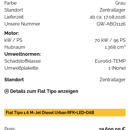
Farbe
Grau
Standort
Zentrallager
Lieferzeit
ab ca. 17.08.2026
Unsere Nummer
GW-ABO1126
Motor:
kW / PS
70 kW / 95 PS
Hubraum
1.368 cm³
Umweltnormen:
Schadstoffklasse
Euro6d-TEMP
Umweltplakette
1 (None)
Standort
Zentrallager
Details zum Fiat Tipo anzeigen
Fiat Tipo 1.6 M-Jet Diesel Urban RFK+LED+DAB
Preis:
19.600,00 €