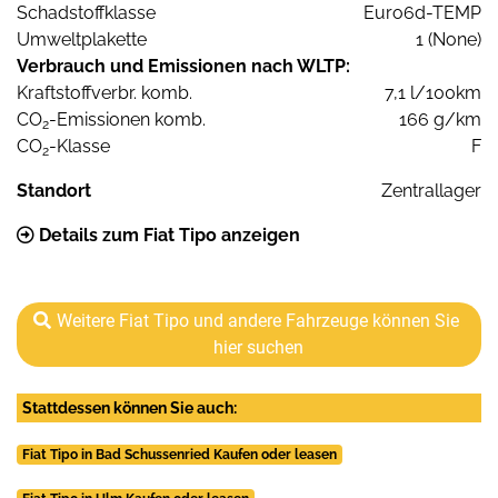
Schadstoffklasse
Euro6d-TEMP
Umweltplakette
1 (None)
Verbrauch und Emissionen nach WLTP:
Kraftstoffverbr. komb.
7,1 l/100km
CO
-Emissionen komb.
166 g/km
2
CO
-Klasse
F
2
Standort
Zentrallager
Details zum Fiat Tipo anzeigen
Weitere Fiat Tipo und andere Fahrzeuge können Sie
hier suchen
Stattdessen können Sie auch:
Fiat Tipo in Bad Schussenried Kaufen oder leasen