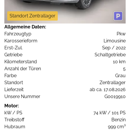
Standort Zentrallager
Allgemeine Daten:
Fahrzeugtyp
Pkw
Karosserieform
Limousine
Erst-Zul.
Sep / 2022
Getriebe
Schaltgetriebe
Kilometerstand
10 km
Anzahl der Türen
5
Farbe
Grau
Standort
Zentrallager
Lieferzeit
ab ca. 17.08.2026
Unsere Nummer
G0019910
Motor:
kW / PS
74 kW / 101 PS
Treibstoff
Benzin
Hubraum
999 cm³