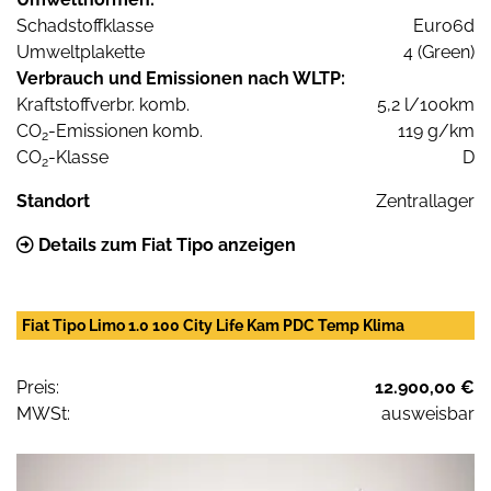
Schadstoffklasse
Euro6d
Umweltplakette
4 (Green)
Verbrauch und Emissionen nach WLTP:
Kraftstoffverbr. komb.
5,2 l/100km
CO
-Emissionen komb.
119 g/km
2
CO
-Klasse
D
2
Standort
Zentrallager
Details zum Fiat Tipo anzeigen
Fiat Tipo Limo 1.0 100 City Life Kam PDC Temp Klima
Preis:
12.900,00 €
MWSt:
ausweisbar