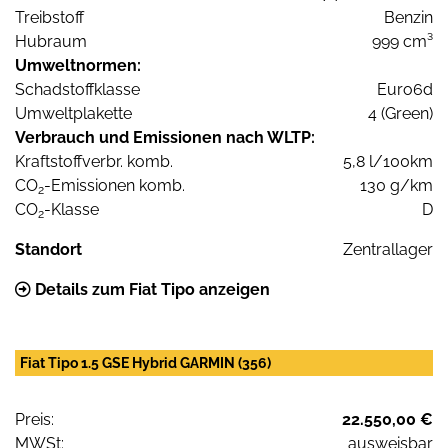
Treibstoff
Benzin
Hubraum
999 cm³
Umweltnormen:
Schadstoffklasse
Euro6d
Umweltplakette
4 (Green)
Verbrauch und Emissionen nach WLTP:
Kraftstoffverbr. komb.
5,8 l/100km
CO
-Emissionen komb.
130 g/km
2
CO
-Klasse
D
2
Standort
Zentrallager
Details zum Fiat Tipo anzeigen
Fiat Tipo 1.5 GSE Hybrid GARMIN (356)
Preis:
22.550,00 €
MWSt:
ausweisbar