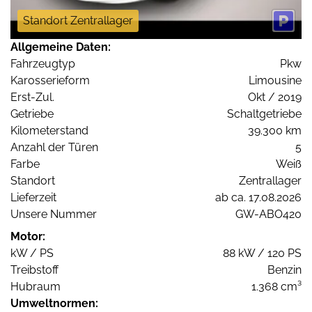
Standort Zentrallager
Allgemeine Daten:
Fahrzeugtyp
Pkw
Karosserieform
Limousine
Erst-Zul.
Okt / 2019
Getriebe
Schaltgetriebe
Kilometerstand
39.300 km
Anzahl der Türen
5
Farbe
Weiß
Standort
Zentrallager
Lieferzeit
ab ca. 17.08.2026
Unsere Nummer
GW-ABO420
Motor:
kW / PS
88 kW / 120 PS
Treibstoff
Benzin
Hubraum
1.368 cm³
Umweltnormen: