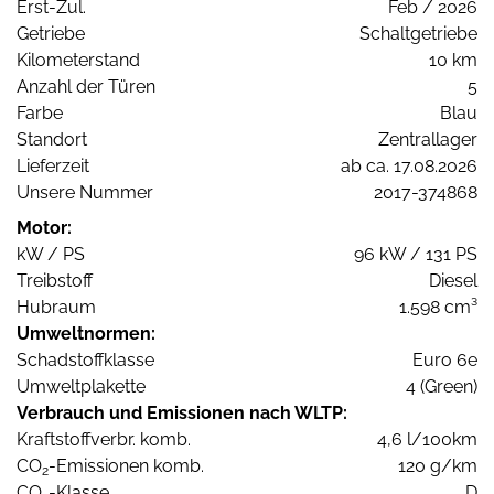
Erst-Zul.
Feb / 2026
Getriebe
Schaltgetriebe
Kilometerstand
10 km
Anzahl der Türen
5
Farbe
Blau
Standort
Zentrallager
Lieferzeit
ab ca. 17.08.2026
Unsere Nummer
2017-374868
Motor:
kW / PS
96 kW / 131 PS
Treibstoff
Diesel
Hubraum
1.598 cm³
Umweltnormen:
Schadstoffklasse
Euro 6e
Umweltplakette
4 (Green)
Verbrauch und Emissionen nach WLTP:
Kraftstoffverbr. komb.
4,6 l/100km
CO
-Emissionen komb.
120 g/km
2
CO
-Klasse
D