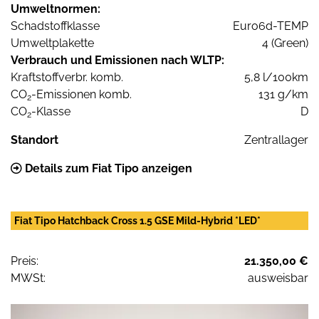
Umweltnormen:
Schadstoffklasse
Euro6d-TEMP
Umweltplakette
4 (Green)
Verbrauch und Emissionen nach WLTP:
Kraftstoffverbr. komb.
5,8 l/100km
CO
-Emissionen komb.
131 g/km
2
CO
-Klasse
D
2
Standort
Zentrallager
Details zum Fiat Tipo anzeigen
Fiat Tipo Hatchback Cross 1.5 GSE Mild-Hybrid *LED*
Preis:
21.350,00 €
MWSt:
ausweisbar