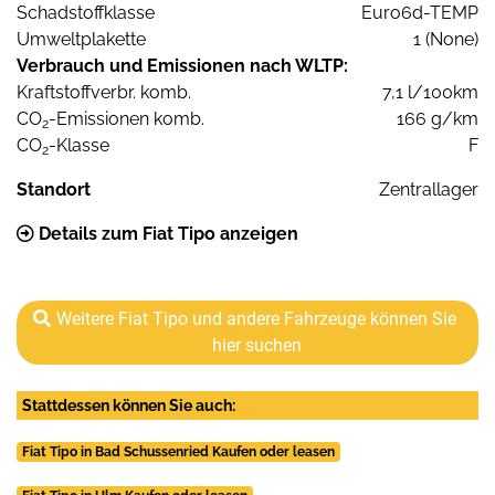
Schadstoffklasse
Euro6d-TEMP
Umweltplakette
1 (None)
Verbrauch und Emissionen nach WLTP:
Kraftstoffverbr. komb.
7,1 l/100km
CO
-Emissionen komb.
166 g/km
2
CO
-Klasse
F
2
Standort
Zentrallager
Details zum Fiat Tipo anzeigen
Weitere Fiat Tipo und andere Fahrzeuge können Sie
hier suchen
Stattdessen können Sie auch:
Fiat Tipo in Bad Schussenried Kaufen oder leasen