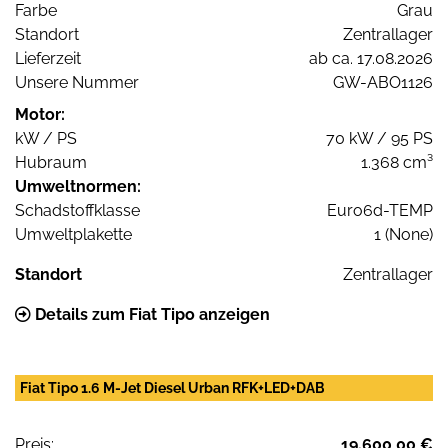
Farbe
Grau
Standort
Zentrallager
Lieferzeit
ab ca. 17.08.2026
Unsere Nummer
GW-ABO1126
Motor:
kW / PS
70 kW / 95 PS
Hubraum
1.368 cm³
Umweltnormen:
Schadstoffklasse
Euro6d-TEMP
Umweltplakette
1 (None)
Standort
Zentrallager
Details zum Fiat Tipo anzeigen
Fiat Tipo 1.6 M-Jet Diesel Urban RFK+LED+DAB
Preis:
19.600,00 €