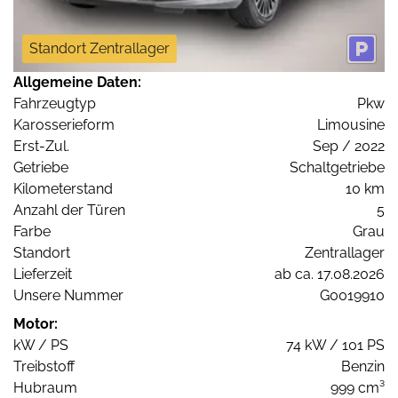
Standort Zentrallager
Allgemeine Daten:
Fahrzeugtyp
Pkw
Karosserieform
Limousine
Erst-Zul.
Sep / 2022
Getriebe
Schaltgetriebe
Kilometerstand
10 km
Anzahl der Türen
5
Farbe
Grau
Standort
Zentrallager
Lieferzeit
ab ca. 17.08.2026
Unsere Nummer
G0019910
Motor:
kW / PS
74 kW / 101 PS
Treibstoff
Benzin
Hubraum
999 cm³