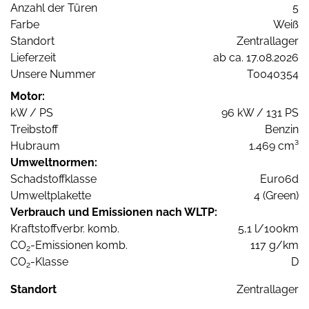
Anzahl der Türen
5
Farbe
Weiß
Standort
Zentrallager
Lieferzeit
ab ca. 17.08.2026
Unsere Nummer
T0040354
Motor:
kW / PS
96 kW / 131 PS
Treibstoff
Benzin
Hubraum
1.469 cm³
Umweltnormen:
Schadstoffklasse
Euro6d
Umweltplakette
4 (Green)
Verbrauch und Emissionen nach WLTP:
Kraftstoffverbr. komb.
5,1 l/100km
CO
-Emissionen komb.
117 g/km
2
CO
-Klasse
D
2
Standort
Zentrallager