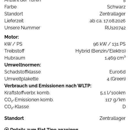
Farbe
Schwarz
Standort
Zentrallager
Lieferzeit
ab ca. 17.08.2026
Unsere Nummer
RU120742
Motor:
kW / PS
96 kW / 131 PS
Treibstoff
Hybrid (Benzin/Elektro)
Hubraum
1.469 cm³
Umweltnormen:
Schadstoffklasse
Euro6d
Umweltplakette
4 (Green)
Verbrauch und Emissionen nach WLTP:
Kraftstoffverbr. komb.
5,1 l/100km
CO
-Emissionen komb.
117 g/km
2
CO
-Klasse
D
2
Standort
Zentrallager
Details zum Fiat Tipo anzeigen