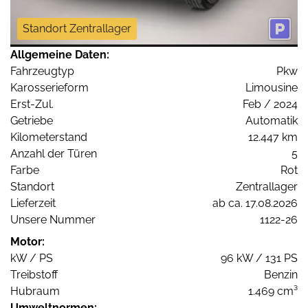
Standort Zentrallager
Allgemeine Daten:
Fahrzeugtyp
Pkw
Karosserieform
Limousine
Erst-Zul.
Feb / 2024
Getriebe
Automatik
Kilometerstand
12.447 km
Anzahl der Türen
5
Farbe
Rot
Standort
Zentrallager
Lieferzeit
ab ca. 17.08.2026
Unsere Nummer
1122-26
Motor:
kW / PS
96 kW / 131 PS
Treibstoff
Benzin
Hubraum
1.469 cm³
Umweltnormen: