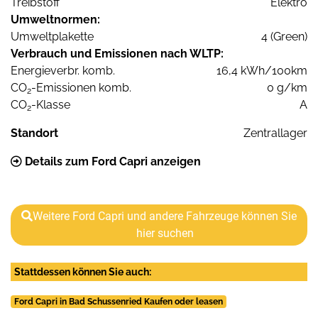
Treibstoff
Elektro
Umweltnormen:
Umweltplakette
4 (Green)
Verbrauch und Emissionen nach WLTP:
Energieverbr. komb.
16,4 kWh/100km
CO
-Emissionen komb.
0 g/km
2
CO
-Klasse
A
2
Standort
Zentrallager
Details zum Ford Capri anzeigen
Weitere Ford Capri und andere Fahrzeuge können Sie
hier suchen
Stattdessen können Sie auch:
Ford Capri in Bad Schussenried Kaufen oder leasen