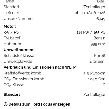
Farbe
Blau
Standort
Zentrallager
Lieferzeit
ab ca. 18.08.2026
Unsere Nummer
28949
Motor:
kW / PS
114 kW / 155 PS
Treibstoff
Benzin
Hubraum
999 cm³
Umweltnormen:
Schadstoffklasse
Euro6
Umweltplakette
4 (Green)
Verbrauch und Emissionen nach WLTP:
Kraftstoffverbr. komb.
5,5 l/100km
CO
-Emissionen komb.
124 g/km
2
CO
-Klasse
D
2
Standort
Zentrallager
Details zum Ford Focus anzeigen