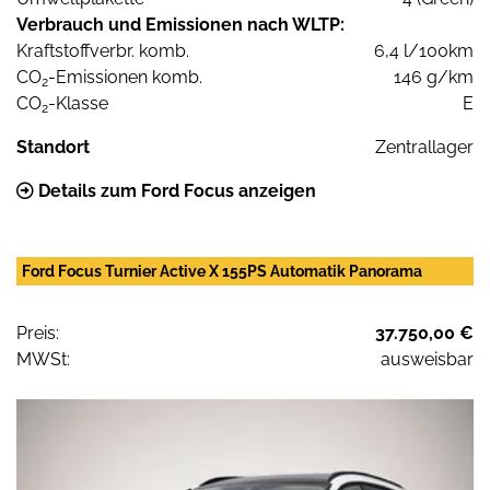
Verbrauch und Emissionen nach WLTP:
Kraftstoffverbr. komb.
6,4 l/100km
CO
-Emissionen komb.
146 g/km
2
CO
-Klasse
E
2
Standort
Zentrallager
Details zum Ford Focus anzeigen
Ford Focus Turnier Active X 155PS Automatik Panorama
Preis:
37.750,00 €
MWSt:
ausweisbar