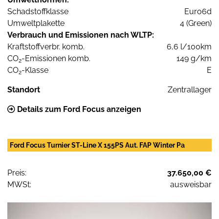
Schadstoffklasse
Euro6d
Umweltplakette
4 (Green)
Verbrauch und Emissionen nach WLTP:
Kraftstoffverbr. komb.
6,6 l/100km
CO
-Emissionen komb.
149 g/km
2
CO
-Klasse
E
2
Standort
Zentrallager
Details zum Ford Focus anzeigen
Ford Focus Turnier ST-Line X 155PS Aut. FAP Winter Pa
Preis:
37.650,00 €
MWSt:
ausweisbar