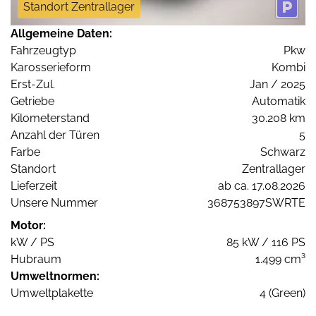
Standort Zentrallager
Allgemeine Daten:
Fahrzeugtyp
Pkw
Karosserieform
Kombi
Erst-Zul.
Jan / 2025
Getriebe
Automatik
Kilometerstand
30.208 km
Anzahl der Türen
5
Farbe
Schwarz
Standort
Zentrallager
Lieferzeit
ab ca. 17.08.2026
Unsere Nummer
368753897SWRTE
Motor:
kW / PS
85 kW / 116 PS
Hubraum
1.499 cm³
Umweltnormen:
Umweltplakette
4 (Green)