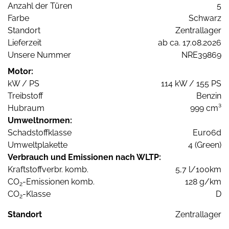
Anzahl der Türen
5
Farbe
Schwarz
Standort
Zentrallager
Lieferzeit
ab ca. 17.08.2026
Unsere Nummer
NRE39869
Motor:
kW / PS
114 kW / 155 PS
Treibstoff
Benzin
Hubraum
999 cm³
Umweltnormen:
Schadstoffklasse
Euro6d
Umweltplakette
4 (Green)
Verbrauch und Emissionen nach WLTP:
Kraftstoffverbr. komb.
5,7 l/100km
CO
-Emissionen komb.
128 g/km
2
CO
-Klasse
D
2
Standort
Zentrallager