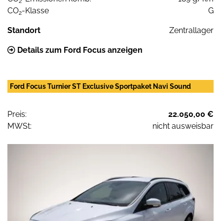
2
CO
-Klasse
G
2
Standort
Zentrallager
Details zum Ford Focus anzeigen
Ford Focus Turnier ST Exclusive Sportpaket Navi Sound
Preis:
22.050,00 €
MWSt:
nicht ausweisbar