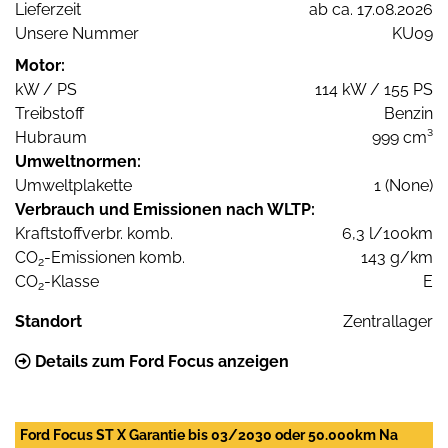
Lieferzeit
ab ca. 17.08.2026
Unsere Nummer
KU09
Motor:
kW / PS
114 kW / 155 PS
Treibstoff
Benzin
Hubraum
999 cm³
Umweltnormen:
Umweltplakette
1 (None)
Verbrauch und Emissionen nach WLTP:
Kraftstoffverbr. komb.
6,3 l/100km
CO
-Emissionen komb.
143 g/km
2
CO
-Klasse
E
2
Standort
Zentrallager
Details zum Ford Focus anzeigen
Ford Focus ST X Garantie bis 03/2030 oder 50.000km Na