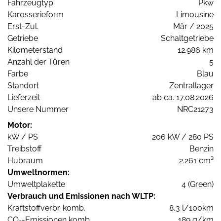
Fahrzeugtyp
Pkw
Karosserieform
Limousine
Erst-Zul.
Mär / 2025
Getriebe
Schaltgetriebe
Kilometerstand
12.986 km
Anzahl der Türen
5
Farbe
Blau
Standort
Zentrallager
Lieferzeit
ab ca. 17.08.2026
Unsere Nummer
NRC21273
Motor:
kW / PS
206 kW / 280 PS
Treibstoff
Benzin
Hubraum
2.261 cm³
Umweltnormen:
Umweltplakette
4 (Green)
Verbrauch und Emissionen nach WLTP:
Kraftstoffverbr. komb.
8,3 l/100km
CO
-Emissionen komb.
189 g/km