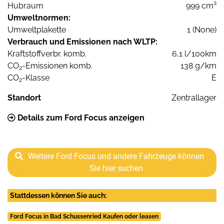
Hubraum
999 cm³
Umweltnormen:
Umweltplakette
1 (None)
Verbrauch und Emissionen nach WLTP:
Kraftstoffverbr. komb.
6,1 l/100km
CO
-Emissionen komb.
138 g/km
2
CO
-Klasse
E
2
Standort
Zentrallager
Details zum Ford Focus anzeigen
Weitere Ford Focus und andere Fahrzeuge können
Sie hier suchen
Stattdessen können Sie auch:
Ford Focus in Bad Schussenried Kaufen oder leasen