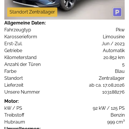
Standort Zentrallager
Allgemeine Daten:
Fahrzeugtyp
Pkw
Karosserieform
Limousine
Erst-Zul.
Jun / 2023
Getriebe
Automatik
Kilometerstand
20.852 km
Anzahl der Türen
5
Farbe
Blau
Standort
Zentrallager
Lieferzeit
ab ca. 17.08.2026
Unsere Nummer
103188276
Motor:
kW / PS
92 kW / 125 PS
Treibstoff
Benzin
Hubraum
999 cm³
Umweltnormen: