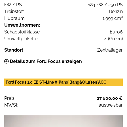
kW / PS
184 kW / 250 PS
Treibstoff
Benzin
Hubraum
1.999 cm³
Umweltnormen:
Schadstoffklasse
Euro6
Umweltplakette
4 (Green)
Standort
Zentrallager
Details zum Ford Focus anzeigen
Ford Focus 1.0 EB ST-Line X*Pano*Bang&Olufsen*ACC
Preis:
27.600,00 €
MWSt:
ausweisbar