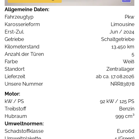
Allgemeine Daten:
Fahrzeugtyp
Pkw
Karosserieform
Limousine
Erst-Zul.
Jun / 2024
Getriebe
Schaltgetriebe
Kilometerstand
13.450 km
Anzahl der Türen
5
Farbe
Weiß
Standort
Zentrallager
Lieferzeit
ab ca. 17.08.2026
Unsere Nummer
NRR83878
Motor:
kW / PS
92 kW / 125 PS
Treibstoff
Benzin
Hubraum
999 cm³
Umweltnormen:
Schadstoffklasse
Euro6d
Umweltplakette
4 (Green)