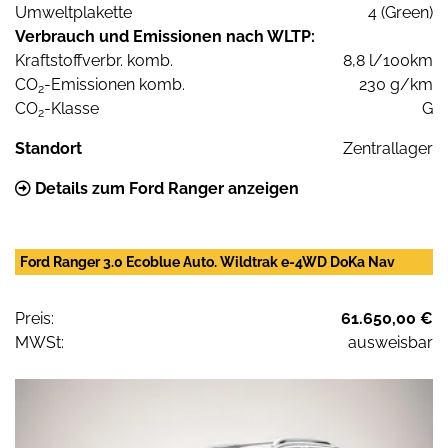
Umweltplakette
4 (Green)
Verbrauch und Emissionen nach WLTP:
Kraftstoffverbr. komb.
8,8 l/100km
CO
-Emissionen komb.
230 g/km
2
CO
-Klasse
G
2
Standort
Zentrallager
Details zum Ford Ranger anzeigen
Ford Ranger 3.0 Ecoblue Auto. Wildtrak e-4WD DoKa Nav
Preis:
61.650,00 €
MWSt:
ausweisbar