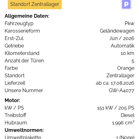
Standort Zentrallager
Allgemeine Daten:
Fahrzeugtyp
Pkw
Karosserieform
Geländewagen
Erst-Zul.
Jun / 2026
Getriebe
Automatik
Kilometerstand
10 km
Anzahl der Türen
5
Farbe
Orange
Standort
Zentrallager
Lieferzeit
ab ca. 17.08.2026
Unsere Nummer
GW-A4077
Motor:
kW / PS
151 kW / 205 PS
Treibstoff
Diesel
Hubraum
1.996 cm³
Umweltnormen:
Umweltplakette
1 (None)