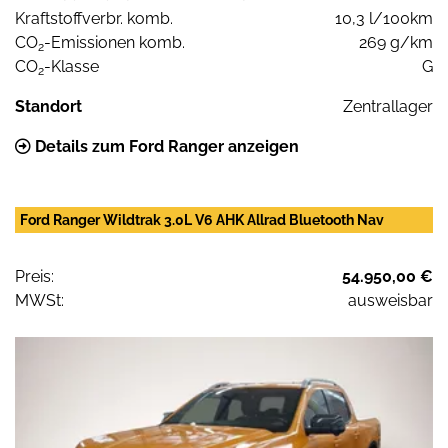
Kraftstoffverbr. komb.
10,3 l/100km
CO
-Emissionen komb.
269 g/km
2
CO
-Klasse
G
2
Standort
Zentrallager
Details zum Ford Ranger anzeigen
Ford Ranger Wildtrak 3.0L V6 AHK Allrad Bluetooth Nav
Preis:
54.950,00 €
MWSt:
ausweisbar