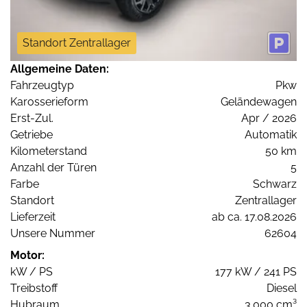
Standort Zentrallager
Allgemeine Daten:
Fahrzeugtyp
Pkw
Karosserieform
Geländewagen
Erst-Zul.
Apr / 2026
Getriebe
Automatik
Kilometerstand
50 km
Anzahl der Türen
5
Farbe
Schwarz
Standort
Zentrallager
Lieferzeit
ab ca. 17.08.2026
Unsere Nummer
62604
Motor:
kW / PS
177 kW / 241 PS
Treibstoff
Diesel
Hubraum
3.000 cm³