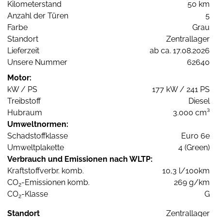
Kilometerstand
50 km
Anzahl der Türen
5
Farbe
Grau
Standort
Zentrallager
Lieferzeit
ab ca. 17.08.2026
Unsere Nummer
62640
Motor:
kW / PS
177 kW / 241 PS
Treibstoff
Diesel
Hubraum
3.000 cm³
Umweltnormen:
Schadstoffklasse
Euro 6e
Umweltplakette
4 (Green)
Verbrauch und Emissionen nach WLTP:
Kraftstoffverbr. komb.
10,3 l/100km
CO
-Emissionen komb.
269 g/km
2
CO
-Klasse
G
2
Standort
Zentrallager