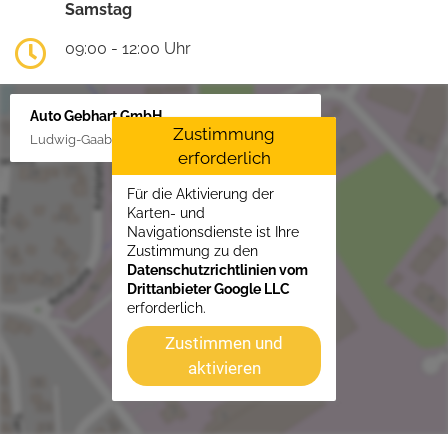
Samstag
09:00 - 12:00 Uhr
Auto Gebhart GmbH
Zustimmung
Ludwig-Gaab-Str. 4, 88427 Bad Schussenried
erforderlich
Für die Aktivierung der
Karten- und
Navigationsdienste ist Ihre
Zustimmung zu den
Datenschutzrichtlinien vom
Drittanbieter Google LLC
erforderlich.
Zustimmen und
aktivieren