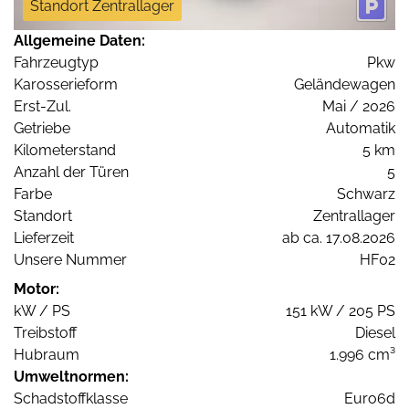
Standort Zentrallager
Allgemeine Daten:
Fahrzeugtyp
Pkw
Karosserieform
Geländewagen
Erst-Zul.
Mai / 2026
Getriebe
Automatik
Kilometerstand
5 km
Anzahl der Türen
5
Farbe
Schwarz
Standort
Zentrallager
Lieferzeit
ab ca. 17.08.2026
Unsere Nummer
HF02
Motor:
kW / PS
151 kW / 205 PS
Treibstoff
Diesel
Hubraum
1.996 cm³
Umweltnormen:
Schadstoffklasse
Euro6d