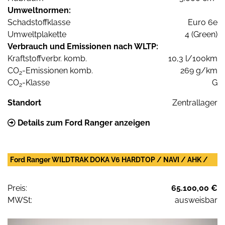
Umweltnormen:
Schadstoffklasse
Euro 6e
Umweltplakette
4 (Green)
Verbrauch und Emissionen nach WLTP:
Kraftstoffverbr. komb.
10,3 l/100km
CO
-Emissionen komb.
269 g/km
2
CO
-Klasse
G
2
Standort
Zentrallager
Details zum Ford Ranger anzeigen
Ford Ranger WILDTRAK DOKA V6 HARDTOP / NAVI / AHK /
Preis:
65.100,00 €
MWSt:
ausweisbar