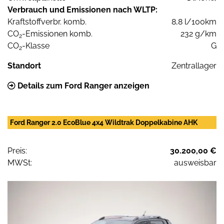
Verbrauch und Emissionen nach WLTP:
Kraftstoffverbr. komb.
8,8 l/100km
CO
-Emissionen komb.
232 g/km
2
CO
-Klasse
G
2
Standort
Zentrallager
Details zum Ford Ranger anzeigen
Ford Ranger 2.0 EcoBlue 4x4 Wildtrak Doppelkabine AHK
Preis:
30.200,00 €
MWSt:
ausweisbar