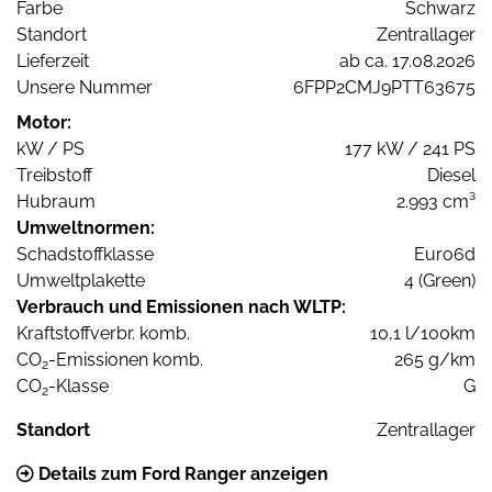
Farbe
Schwarz
Standort
Zentrallager
Lieferzeit
ab ca. 17.08.2026
Unsere Nummer
6FPP2CMJ9PTT63675
Motor:
kW / PS
177 kW / 241 PS
Treibstoff
Diesel
Hubraum
2.993 cm³
Umweltnormen:
Schadstoffklasse
Euro6d
Umweltplakette
4 (Green)
Verbrauch und Emissionen nach WLTP:
Kraftstoffverbr. komb.
10,1 l/100km
CO
-Emissionen komb.
265 g/km
2
CO
-Klasse
G
2
Standort
Zentrallager
Details zum Ford Ranger anzeigen