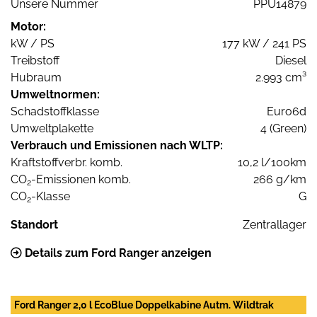
Unsere Nummer
PPU14879
Motor:
kW / PS
177 kW / 241 PS
Treibstoff
Diesel
Hubraum
2.993 cm³
Umweltnormen:
Schadstoffklasse
Euro6d
Umweltplakette
4 (Green)
Verbrauch und Emissionen nach WLTP:
Kraftstoffverbr. komb.
10,2 l/100km
CO
-Emissionen komb.
266 g/km
2
CO
-Klasse
G
2
Standort
Zentrallager
Details zum Ford Ranger anzeigen
Ford Ranger 2,0 l EcoBlue Doppelkabine Autm. Wildtrak