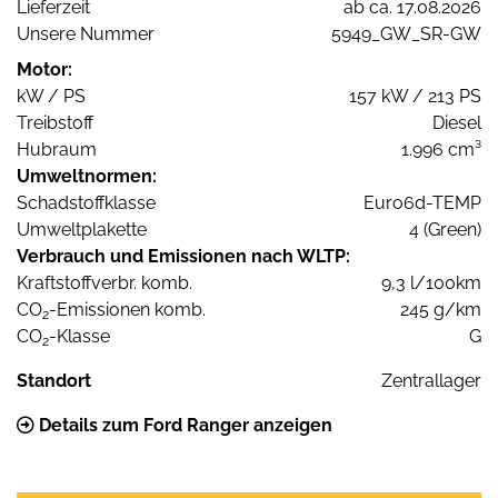
Lieferzeit
ab ca. 17.08.2026
Unsere Nummer
5949_GW_SR-GW
Motor:
kW / PS
157 kW / 213 PS
Treibstoff
Diesel
Hubraum
1.996 cm³
Umweltnormen:
Schadstoffklasse
Euro6d-TEMP
Umweltplakette
4 (Green)
Verbrauch und Emissionen nach WLTP:
Kraftstoffverbr. komb.
9,3 l/100km
CO
-Emissionen komb.
245 g/km
2
CO
-Klasse
G
2
Standort
Zentrallager
Details zum Ford Ranger anzeigen