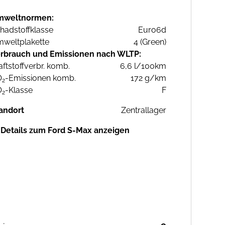
mweltnormen:
hadstoffklasse
Euro6d
weltplakette
4 (Green)
rbrauch und Emissionen nach WLTP:
aftstoffverbr. komb.
6,6 l/100km
O
-Emissionen komb.
172 g/km
2
O
-Klasse
F
2
andort
Zentrallager
Details zum Ford S-Max anzeigen