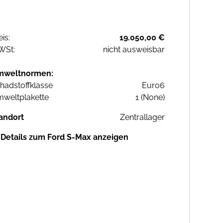
eis:
19.050,00 €
WSt:
nicht ausweisbar
mweltnormen:
hadstoffklasse
Euro6
weltplakette
1 (None)
andort
Zentrallager
Details zum Ford S-Max anzeigen