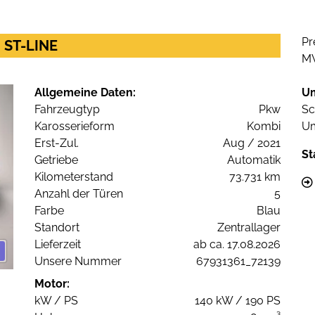
Pr
. ST-LINE
M
Allgemeine Daten:
U
Fahrzeugtyp
Pkw
Sc
Karosserieform
Kombi
Um
Erst-Zul.
Aug / 2021
St
Getriebe
Automatik
Kilometerstand
73.731 km
Anzahl der Türen
5
Farbe
Blau
Standort
Zentrallager
Lieferzeit
ab ca. 17.08.2026
Unsere Nummer
67931361_72139
Motor:
kW / PS
140 kW / 190 PS