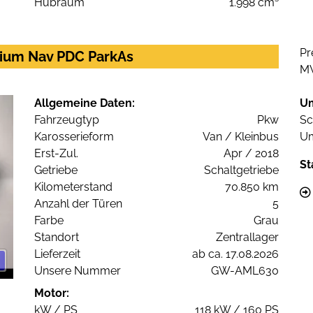
Hubraum
1.998 cm³
Pr
nium Nav PDC ParkAs
M
Allgemeine Daten:
U
Fahrzeugtyp
Pkw
Sc
Karosserieform
Van / Kleinbus
Um
Erst-Zul.
Apr / 2018
St
Getriebe
Schaltgetriebe
Kilometerstand
70.850 km
Anzahl der Türen
5
Farbe
Grau
Standort
Zentrallager
Lieferzeit
ab ca. 17.08.2026
Unsere Nummer
GW-AML630
Motor:
kW / PS
118 kW / 160 PS