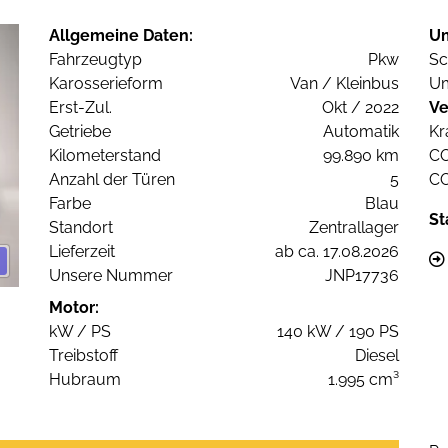
Allgemeine Daten:
U
Fahrzeugtyp
Pkw
Sc
Karosserieform
Van / Kleinbus
Um
Erst-Zul.
Okt / 2022
Ve
Getriebe
Automatik
Kr
Kilometerstand
99.890 km
C
Anzahl der Türen
5
C
Farbe
Blau
St
Standort
Zentrallager
Lieferzeit
ab ca. 17.08.2026
Unsere Nummer
JNP17736
Motor:
kW / PS
140 kW / 190 PS
Treibstoff
Diesel
Hubraum
1.995 cm³