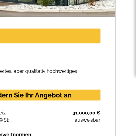
rtes, aber qualitativ hochwertiges
ern Sie Ihr Angebot an
eis:
31.000,00 €
WSt:
ausweisbar
mweltnormen: