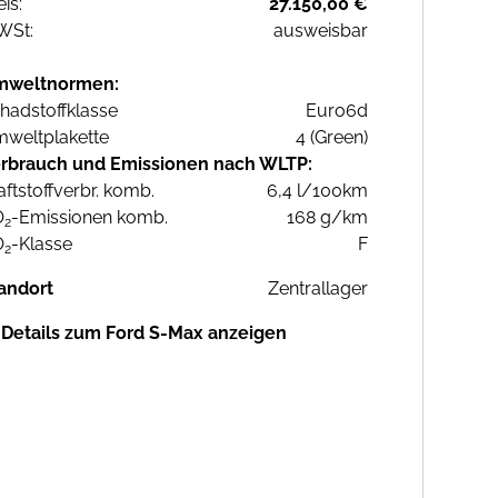
eis:
27.150,00 €
WSt:
ausweisbar
mweltnormen:
hadstoffklasse
Euro6d
weltplakette
4 (Green)
rbrauch und Emissionen nach WLTP:
aftstoffverbr. komb.
6,4 l/100km
O
-Emissionen komb.
168 g/km
2
O
-Klasse
F
2
andort
Zentrallager
Details zum Ford S-Max anzeigen