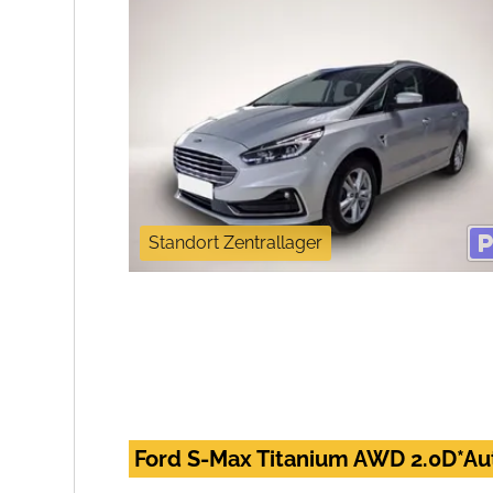
Standort Zentrallager
Ford S-Max Titanium AWD 2.0D*A