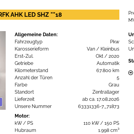
Pr
 RFK AHK LED SHZ ""18
M
Allgemeine Daten:
U
Fahrzeugtyp
Pkw
Sc
Karosserieform
Van / Kleinbus
Um
Erst-Zul.
Okt / 2020
St
Getriebe
Automatik
Kilometerstand
67.800 km
Anzahl der Türen
5
Farbe
Grau
Standort
Zentrallager
Lieferzeit
ab ca. 17.08.2026
Unsere Nummer
63331336-7_71873
Motor:
kW / PS
110 kW / 150 PS
Hubraum
1.998 cm³