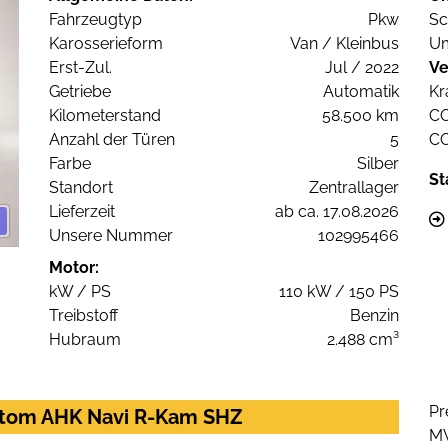
Fahrzeugtyp
Pkw
Sc
Karosserieform
Van / Kleinbus
Um
Erst-Zul.
Jul / 2022
Ve
Getriebe
Automatik
Kr
Kilometerstand
58.500 km
C
Anzahl der Türen
5
C
Farbe
Silber
St
Standort
Zentrallager
Lieferzeit
ab ca. 17.08.2026
Unsere Nummer
102995466
Motor:
kW / PS
110 kW / 150 PS
Treibstoff
Benzin
Hubraum
2.488 cm³
Pr
utom AHK Navi R-Kam SHZ
M