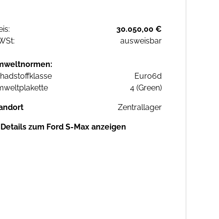
eis:
30.050,00 €
WSt:
ausweisbar
mweltnormen:
hadstoffklasse
Euro6d
weltplakette
4 (Green)
andort
Zentrallager
Details zum Ford S-Max anzeigen