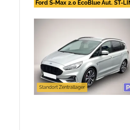
Ford S-Max 2.0 EcoBlue Aut. ST-LIN
Standort Zentrallager