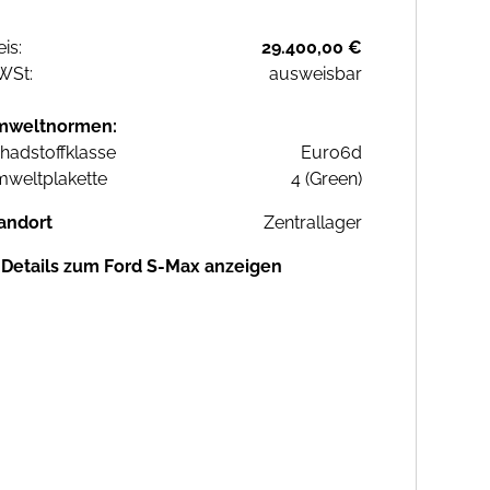
eis:
29.400,00 €
WSt:
ausweisbar
mweltnormen:
hadstoffklasse
Euro6d
weltplakette
4 (Green)
andort
Zentrallager
Details zum Ford S-Max anzeigen