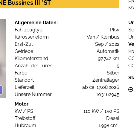
Pr
E Bussines III *ST
M
Allgemeine Daten:
U
Fahrzeugtyp
Pkw
Sc
Karosserieform
Van / Kleinbus
Um
Erst-Zul.
Sep / 2022
Ve
Getriebe
Automatik
Kr
Kilometerstand
97.742 km
C
Anzahl der Türen
5
C
Farbe
Silber
St
Standort
Zentrallager
Lieferzeit
ab ca. 17.08.2026
Unsere Nummer
103162945
Motor:
kW / PS
110 kW / 150 PS
Treibstoff
Diesel
Hubraum
1.998 cm³