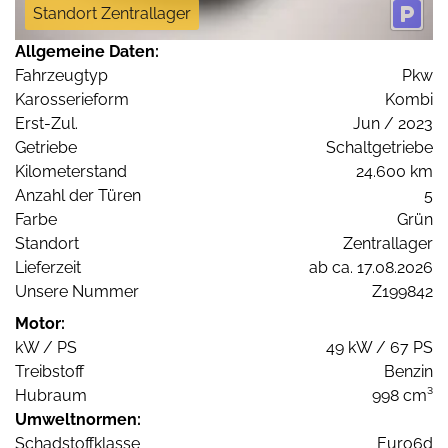
Standort Zentrallager
Allgemeine Daten:
Fahrzeugtyp
Pkw
Karosserieform
Kombi
Erst-Zul.
Jun / 2023
Getriebe
Schaltgetriebe
Kilometerstand
24.600 km
Anzahl der Türen
5
Farbe
Grün
Standort
Zentrallager
Lieferzeit
ab ca. 17.08.2026
Unsere Nummer
Z199842
Motor:
kW / PS
49 kW / 67 PS
Treibstoff
Benzin
Hubraum
998 cm³
Umweltnormen:
Schadstoffklasse
Euro6d