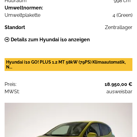
Hubraum
998 cm³
Umweltnormen:
Umweltplakette
4 (Green)
Standort
Zentrallager
Details zum Hyundai i10 anzeigen
Hyundai i10 GO! PLUS 1.2 MT 58kW (79PS) Klimaautomatik,
N...
Preis:
18.950,00 €
MWSt:
ausweisbar