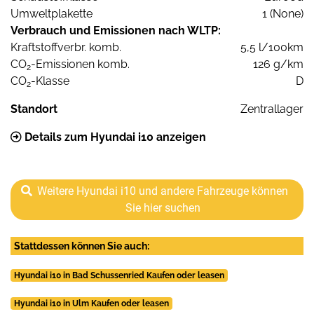
Umweltplakette
1 (None)
Verbrauch und Emissionen nach WLTP:
Kraftstoffverbr. komb.
5,5 l/100km
CO
-Emissionen komb.
126 g/km
2
CO
-Klasse
D
2
Standort
Zentrallager
Details zum Hyundai i10 anzeigen
Weitere Hyundai i10 und andere Fahrzeuge können
Sie hier suchen
Stattdessen können Sie auch:
Hyundai i10 in Bad Schussenried Kaufen oder leasen
Hyundai i10 in Ulm Kaufen oder leasen