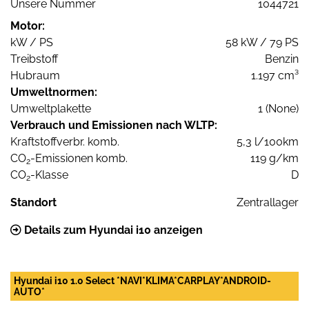
Unsere Nummer
1044721
Motor:
kW / PS
58 kW / 79 PS
Treibstoff
Benzin
Hubraum
1.197 cm³
Umweltnormen:
Umweltplakette
1 (None)
Verbrauch und Emissionen nach WLTP:
Kraftstoffverbr. komb.
5,3 l/100km
CO
-Emissionen komb.
119 g/km
2
CO
-Klasse
D
2
Standort
Zentrallager
Details zum Hyundai i10 anzeigen
Hyundai i10 1.0 Select *NAVI*KLIMA*CARPLAY*ANDROID-
AUTO*