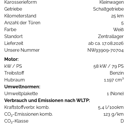
Karosserieform
Kleinwagen
Getriebe
Schaltgetriebe
Kilometerstand
25 km
Anzahl der Türen
5
Farbe
Weiß
Standort
Zentrallager
Lieferzeit
ab ca. 17.08.2026
Unsere Nummer
NW93909-70704
Motor:
kW / PS
58 kW / 79 PS
Treibstoff
Benzin
Hubraum
1.197 cm³
Umweltnormen:
Umweltplakette
1 (None)
Verbrauch und Emissionen nach WLTP:
Kraftstoffverbr. komb.
5,4 l/100km
CO
-Emissionen komb.
123 g/km
2
CO
-Klasse
D
2