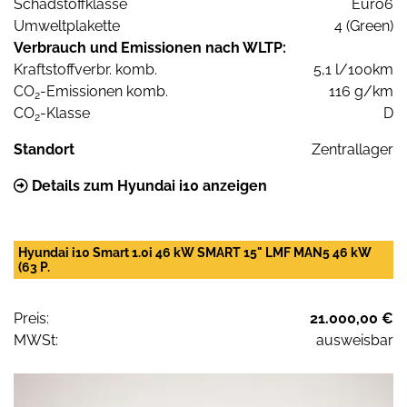
Schadstoffklasse
Euro6
Umweltplakette
4 (Green)
Verbrauch und Emissionen nach WLTP:
Kraftstoffverbr. komb.
5,1 l/100km
CO
-Emissionen komb.
116 g/km
2
CO
-Klasse
D
2
Standort
Zentrallager
Details zum Hyundai i10 anzeigen
Hyundai i10 Smart 1.0i 46 kW SMART 15" LMF MAN5 46 kW
(63 P.
Preis:
21.000,00 €
MWSt:
ausweisbar