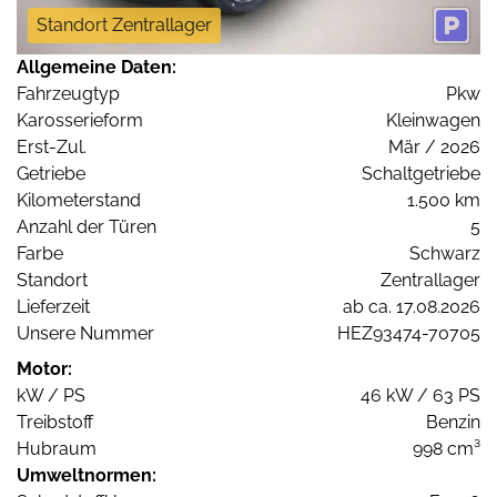
Standort Zentrallager
Allgemeine Daten:
Fahrzeugtyp
Pkw
Karosserieform
Kleinwagen
Erst-Zul.
Mär / 2026
Getriebe
Schaltgetriebe
Kilometerstand
1.500 km
Anzahl der Türen
5
Farbe
Schwarz
Standort
Zentrallager
Lieferzeit
ab ca. 17.08.2026
Unsere Nummer
HEZ93474-70705
Motor:
kW / PS
46 kW / 63 PS
Treibstoff
Benzin
Hubraum
998 cm³
Umweltnormen: