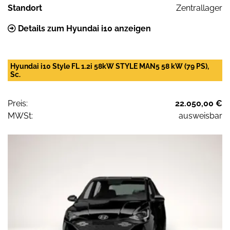
Standort
Zentrallager
Details zum Hyundai i10 anzeigen
Hyundai i10 Style FL 1.2i 58kW STYLE MAN5 58 kW (79 PS),
Sc.
Preis:
22.050,00 €
MWSt:
ausweisbar