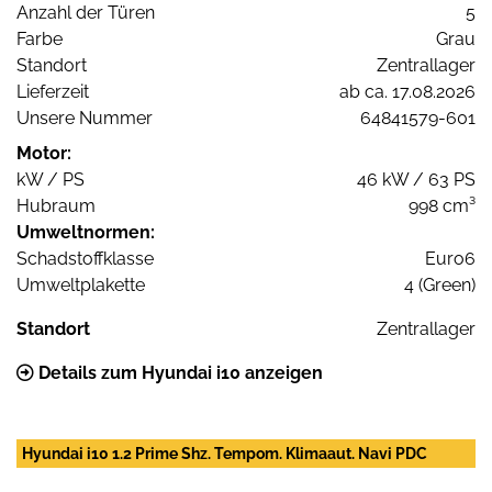
Anzahl der Türen
5
Farbe
Grau
Standort
Zentrallager
Lieferzeit
ab ca. 17.08.2026
Unsere Nummer
64841579-601
Motor:
kW / PS
46 kW / 63 PS
Hubraum
998 cm³
Umweltnormen:
Schadstoffklasse
Euro6
Umweltplakette
4 (Green)
Standort
Zentrallager
Details zum Hyundai i10 anzeigen
Hyundai i10 1.2 Prime Shz. Tempom. Klimaaut. Navi PDC