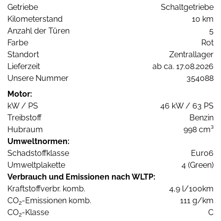
Getriebe
Schaltgetriebe
Kilometerstand
10 km
Anzahl der Türen
5
Farbe
Rot
Standort
Zentrallager
Lieferzeit
ab ca. 17.08.2026
Unsere Nummer
354088
Motor:
kW / PS
46 kW / 63 PS
Treibstoff
Benzin
Hubraum
998 cm³
Umweltnormen:
Schadstoffklasse
Euro6
Umweltplakette
4 (Green)
Verbrauch und Emissionen nach WLTP:
Kraftstoffverbr. komb.
4,9 l/100km
CO
-Emissionen komb.
111 g/km
2
CO
-Klasse
C
2