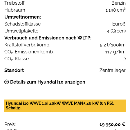
Treibstoff
Benzin
Hubraum
1.198 cm³
Umweltnormen:
Schadstoffklasse
Euro6
Umweltplakette
4 (Green)
Verbrauch und Emissionen nach WLTP:
Kraftstoffverbr. komb.
5,2 l/100km
CO
-Emissionen komb.
117 g/km
2
CO
-Klasse
D
2
Standort
Zentrallager
Details zum Hyundai i10 anzeigen
Hyundai i10 WAVE 1.0i 46kW WAVE MAN5 46 kW (63 PS),
Schaltg.
Preis:
19.950,00 €