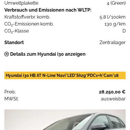
Umweltplakette
4 (Green)
Verbrauch und Emissionen nach WLTP:
Kraftstoffverbr. komb.
5,8 l/100km
CO
-Emissionen komb.
130 g/km
2
CO
-Klasse
D
2
Standort
Zentrallager
Details zum Hyundai i30 anzeigen
Hyundai i30 HB AT N-Line*Navi*LED*Shzg*PDCv+h*Cam*18
Preis:
28.250,00 €
MWSt:
ausweisbar