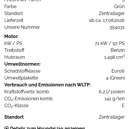
Farbe
Grün
Standort
Zentrallager
Lieferzeit
ab ca. 17.08.2026
Unsere Nummer
354031
Motor:
kW / PS
71 kW / 97 PS
Treibstoff
Benzin
Hubraum
1.498 cm³
Umweltnormen:
Schadstoffklasse
Euro6
Umweltplakette
4 (Green)
Verbrauch und Emissionen nach WLTP:
Kraftstoffverbr. komb.
6,2 l/100km
CO
-Emissionen komb.
141 g/km
2
CO
-Klasse
E
2
Standort
Zentrallager
Details zum Hyundai i30 anzeigen