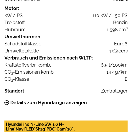
Motor:
kW / PS
110 kW / 150 PS
Treibstoff
Benzin
Hubraum
1.598 cm³
Umweltnormen:
Schadstoffklasse
Euro6
Umweltplakette
4 (Green)
Verbrauch und Emissionen nach WLTP:
Kraftstoffverbr. komb.
6,5 l/100km
CO
-Emissionen komb.
147 g/km
2
CO
-Klasse
E
2
Standort
Zentrallager
Details zum Hyundai i30 anzeigen
Hyundai i30 N-Line SW 1.6 N-
Line*Navi*LED*Shzg*PDC*Cam*18" .