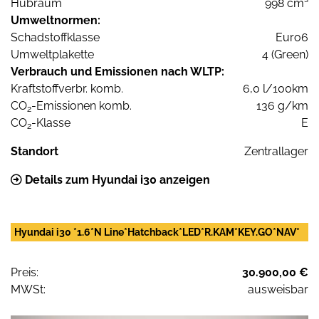
Hubraum
998 cm³
Umweltnormen:
Schadstoffklasse
Euro6
Umweltplakette
4 (Green)
Verbrauch und Emissionen nach WLTP:
Kraftstoffverbr. komb.
6,0 l/100km
CO
-Emissionen komb.
136 g/km
2
CO
-Klasse
E
2
Standort
Zentrallager
Details zum Hyundai i30 anzeigen
Hyundai i30 *1.6*N Line*Hatchback*LED*R.KAM*KEY.GO*NAV*
Preis:
30.900,00 €
MWSt:
ausweisbar