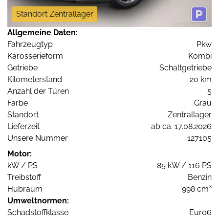
Standort Zentrallager
Allgemeine Daten:
Fahrzeugtyp
Pkw
Karosserieform
Kombi
Getriebe
Schaltgetriebe
Kilometerstand
20 km
Anzahl der Türen
5
Farbe
Grau
Standort
Zentrallager
Lieferzeit
ab ca. 17.08.2026
Unsere Nummer
127105
Motor:
kW / PS
85 kW / 116 PS
Treibstoff
Benzin
Hubraum
998 cm³
Umweltnormen:
Schadstoffklasse
Euro6