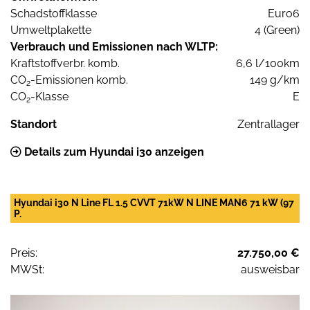
Schadstoffklasse
Euro6
Umweltplakette
4 (Green)
Verbrauch und Emissionen nach WLTP:
Kraftstoffverbr. komb.
6,6 l/100km
CO
-Emissionen komb.
149 g/km
2
CO
-Klasse
E
2
Standort
Zentrallager
Details zum Hyundai i30 anzeigen
Hyundai i30 N Line FL 1.5 CVVT 71kW N LINE MAN6 71 kW (97
P.
Preis:
27.750,00 €
MWSt:
ausweisbar