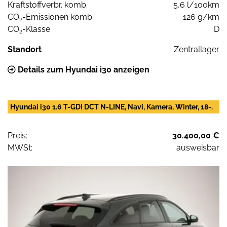
Kraftstoffverbr. komb.
5,6 l/100km
CO
-Emissionen komb.
126 g/km
2
CO
-Klasse
D
2
Standort
Zentrallager
Details zum Hyundai i30 anzeigen
Hyundai i30 1.6 T-GDI DCT N-LINE, Navi, Kamera, Winter, 18-.
Preis:
30.400,00 €
MWSt:
ausweisbar