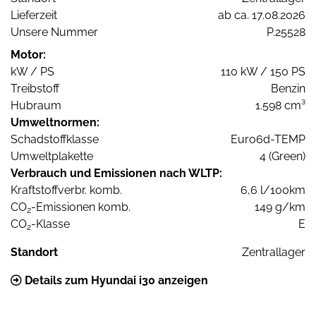
Lieferzeit
ab ca. 17.08.2026
Unsere Nummer
P.25528
Motor:
kW / PS
110 kW / 150 PS
Treibstoff
Benzin
Hubraum
1.598 cm³
Umweltnormen:
Schadstoffklasse
Euro6d-TEMP
Umweltplakette
4 (Green)
Verbrauch und Emissionen nach WLTP:
Kraftstoffverbr. komb.
6,6 l/100km
CO
-Emissionen komb.
149 g/km
2
CO
-Klasse
E
2
Standort
Zentrallager
Details zum Hyundai i30 anzeigen