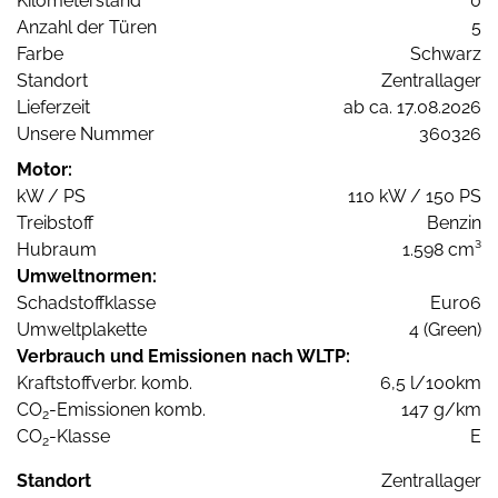
Kilometerstand
0
Anzahl der Türen
5
Farbe
Schwarz
Standort
Zentrallager
Lieferzeit
ab ca. 17.08.2026
Unsere Nummer
360326
Motor:
kW / PS
110 kW / 150 PS
Treibstoff
Benzin
Hubraum
1.598 cm³
Umweltnormen:
Schadstoffklasse
Euro6
Umweltplakette
4 (Green)
Verbrauch und Emissionen nach WLTP:
Kraftstoffverbr. komb.
6,5 l/100km
CO
-Emissionen komb.
147 g/km
2
CO
-Klasse
E
2
Standort
Zentrallager