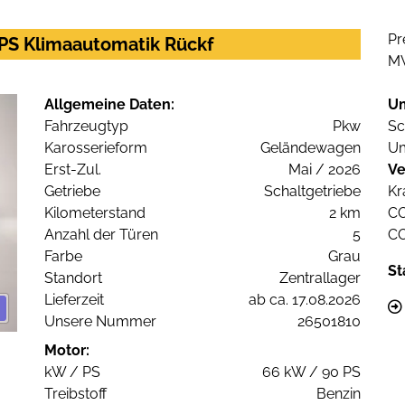
Pr
0PS Klimaautomatik Rückf
M
Allgemeine Daten:
U
Fahrzeugtyp
Pkw
Sc
Karosserieform
Geländewagen
Um
Erst-Zul.
Mai / 2026
Ve
Getriebe
Schaltgetriebe
Kr
Kilometerstand
2 km
C
Anzahl der Türen
5
C
Farbe
Grau
St
Standort
Zentrallager
Lieferzeit
ab ca. 17.08.2026
Unsere Nummer
26501810
Motor:
kW / PS
66 kW / 90 PS
Treibstoff
Benzin