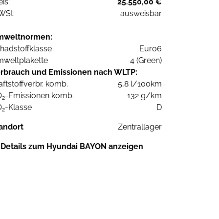
eis:
25.550,00 €
WSt:
ausweisbar
mweltnormen:
hadstoffklasse
Euro6
weltplakette
4 (Green)
rbrauch und Emissionen nach WLTP:
aftstoffverbr. komb.
5,8 l/100km
O
-Emissionen komb.
132 g/km
2
O
-Klasse
D
2
andort
Zentrallager
Details zum Hyundai BAYON anzeigen