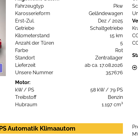
Fahrzeugtyp
Pkw
Sc
Karosserieform
Geländewagen
Um
Erst-Zul.
Dez / 2025
Ve
Getriebe
Schaltgetriebe
Kr
Kilometerstand
15 km
C
Anzahl der Türen
5
C
Farbe
Rot
St
Standort
Zentrallager
Lieferzeit
ab ca. 17.08.2026
Unsere Nummer
357676
Motor:
kW / PS
58 kW / 79 PS
Treibstoff
Benzin
Hubraum
1.197 cm³
Pr
0PS Automatik Klimaautom
M