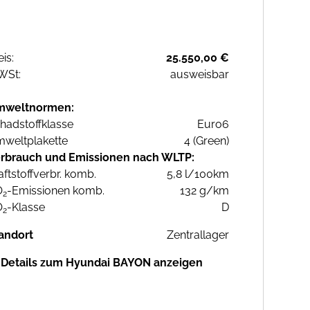
eis:
25.550,00 €
WSt:
ausweisbar
mweltnormen:
hadstoffklasse
Euro6
weltplakette
4 (Green)
rbrauch und Emissionen nach WLTP:
aftstoffverbr. komb.
5,8 l/100km
O
-Emissionen komb.
132 g/km
2
O
-Klasse
D
2
andort
Zentrallager
Details zum Hyundai BAYON anzeigen