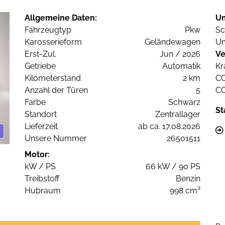
Allgemeine Daten:
U
Fahrzeugtyp
Pkw
Sc
Karosserieform
Geländewagen
Um
Erst-Zul.
Jun / 2026
Ve
Getriebe
Automatik
Kr
Kilometerstand
2 km
C
Anzahl der Türen
5
C
Farbe
Schwarz
St
Standort
Zentrallager
Lieferzeit
ab ca. 17.08.2026
Unsere Nummer
26501511
Motor:
kW / PS
66 kW / 90 PS
Treibstoff
Benzin
Hubraum
998 cm³