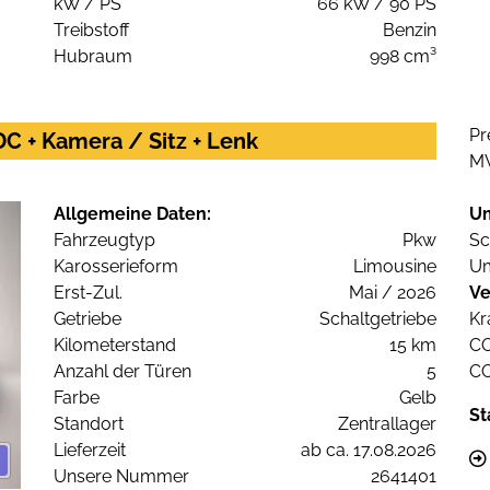
kW / PS
66 kW / 90 PS
Treibstoff
Benzin
Hubraum
998 cm³
Pr
C + Kamera / Sitz + Lenk
M
Allgemeine Daten:
U
Fahrzeugtyp
Pkw
Sc
Karosserieform
Limousine
Um
Erst-Zul.
Mai / 2026
Ve
Getriebe
Schaltgetriebe
Kr
Kilometerstand
15 km
C
Anzahl der Türen
5
C
Farbe
Gelb
St
Standort
Zentrallager
Lieferzeit
ab ca. 17.08.2026
Unsere Nummer
2641401