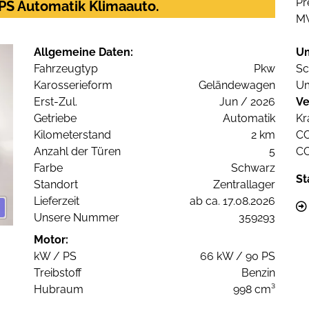
Pr
PS Automatik Klimaauto.
M
Allgemeine Daten:
U
Fahrzeugtyp
Pkw
Sc
Karosserieform
Geländewagen
Um
Erst-Zul.
Jun / 2026
Ve
Getriebe
Automatik
Kr
Kilometerstand
2 km
C
Anzahl der Türen
5
C
Farbe
Schwarz
St
Standort
Zentrallager
Lieferzeit
ab ca. 17.08.2026
Unsere Nummer
359293
Motor:
kW / PS
66 kW / 90 PS
Treibstoff
Benzin
Hubraum
998 cm³