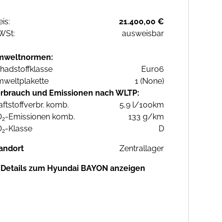
eis:
21.400,00 €
WSt:
ausweisbar
mweltnormen:
hadstoffklasse
Euro6
weltplakette
1 (None)
rbrauch und Emissionen nach WLTP:
aftstoffverbr. komb.
5,9 l/100km
O
-Emissionen komb.
133 g/km
2
O
-Klasse
D
2
andort
Zentrallager
Details zum Hyundai BAYON anzeigen