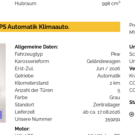
Hubraum
998 cm³
Pr
PS Automatik Klimaauto.
M
Allgemeine Daten:
U
Fahrzeugtyp
Pkw
Sc
Karosserieform
Geländewagen
Um
Erst-Zul.
Jun / 2026
Ve
Getriebe
Automatik
Kr
Kilometerstand
2 km
C
Anzahl der Türen
5
C
Farbe
Grau
St
Standort
Zentrallager
Lieferzeit
ab ca. 17.08.2026
Unsere Nummer
359291
Motor: