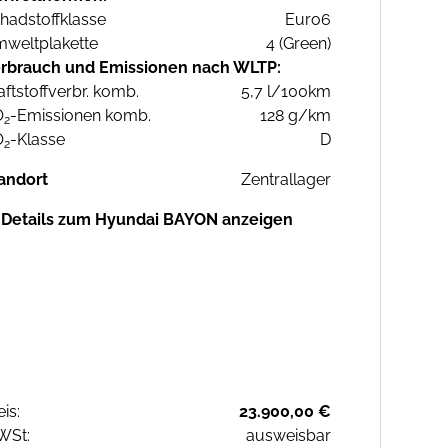
hadstoffklasse
Euro6
weltplakette
4 (Green)
rbrauch und Emissionen nach WLTP:
aftstoffverbr. komb.
5,7 l/100km
O
-Emissionen komb.
128 g/km
2
O
-Klasse
D
2
andort
Zentrallager
Details zum Hyundai BAYON anzeigen
eis:
23.900,00 €
WSt:
ausweisbar