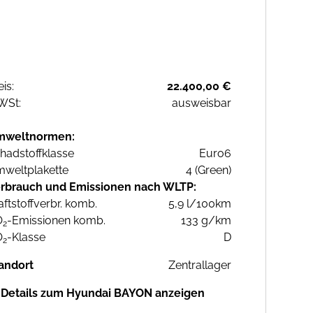
eis:
22.400,00 €
WSt:
ausweisbar
mweltnormen:
hadstoffklasse
Euro6
weltplakette
4 (Green)
rbrauch und Emissionen nach WLTP:
aftstoffverbr. komb.
5,9 l/100km
O
-Emissionen komb.
133 g/km
2
O
-Klasse
D
2
andort
Zentrallager
Details zum Hyundai BAYON anzeigen