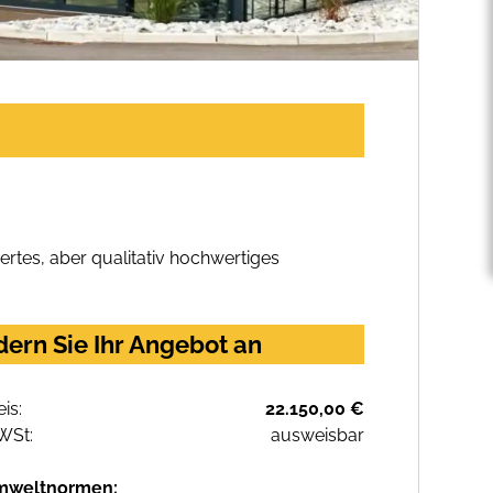
rtes, aber qualitativ hochwertiges
ern Sie Ihr Angebot an
eis:
22.150,00 €
WSt:
ausweisbar
mweltnormen: