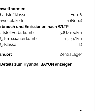
mweltnormen:
hadstoffklasse
Euro6
weltplakette
1 (None)
rbrauch und Emissionen nach WLTP:
aftstoffverbr. komb.
5,8 l/100km
O
-Emissionen komb.
132 g/km
2
O
-Klasse
D
2
andort
Zentrallager
Details zum Hyundai BAYON anzeigen