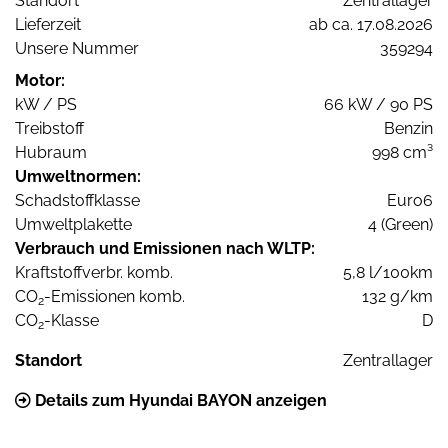
Standort
Zentrallager
Lieferzeit
ab ca. 17.08.2026
Unsere Nummer
359294
Motor:
kW / PS
66 kW / 90 PS
Treibstoff
Benzin
Hubraum
998 cm³
Umweltnormen:
Schadstoffklasse
Euro6
Umweltplakette
4 (Green)
Verbrauch und Emissionen nach WLTP:
Kraftstoffverbr. komb.
5,8 l/100km
CO
-Emissionen komb.
132 g/km
2
CO
-Klasse
D
2
Standort
Zentrallager
Details zum Hyundai BAYON anzeigen