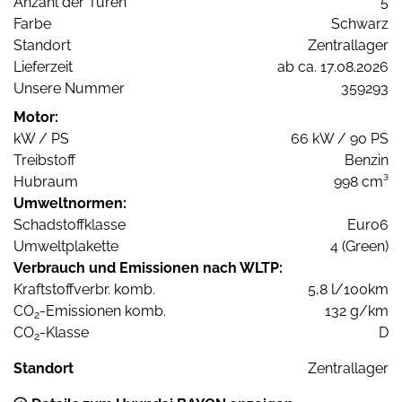
Anzahl der Türen
5
Farbe
Schwarz
Standort
Zentrallager
Lieferzeit
ab ca. 17.08.2026
Unsere Nummer
359293
Motor:
kW / PS
66 kW / 90 PS
Treibstoff
Benzin
Hubraum
998 cm³
Umweltnormen:
Schadstoffklasse
Euro6
Umweltplakette
4 (Green)
Verbrauch und Emissionen nach WLTP:
Kraftstoffverbr. komb.
5,8 l/100km
CO
-Emissionen komb.
132 g/km
2
CO
-Klasse
D
2
Standort
Zentrallager