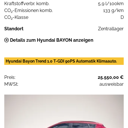
Kraftstoffverbr. komb.
5,9 l/100km
CO
-Emissionen komb.
133 g/km
2
CO
-Klasse
D
2
Standort
Zentrallager
Details zum Hyundai BAYON anzeigen
Hyundai Bayon Trend 1.0 T-GDI 90PS Automatik Klimaauto.
Preis:
25.550,00 €
MWSt:
ausweisbar