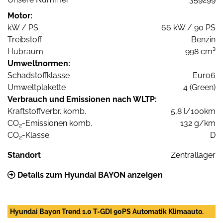
Motor:
kW / PS
66 kW / 90 PS
Treibstoff
Benzin
Hubraum
998 cm³
Umweltnormen:
Schadstoffklasse
Euro6
Umweltplakette
4 (Green)
Verbrauch und Emissionen nach WLTP:
Kraftstoffverbr. komb.
5,8 l/100km
CO
-Emissionen komb.
132 g/km
2
CO
-Klasse
D
2
Standort
Zentrallager
Details zum Hyundai BAYON anzeigen
Hyundai Bayon Trend 1.0 T-GDI 90PS Automatik Klimaauto.