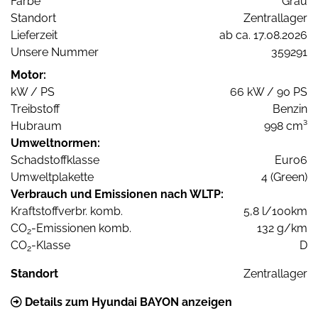
Farbe
Grau
Standort
Zentrallager
Lieferzeit
ab ca. 17.08.2026
Unsere Nummer
359291
Motor:
kW / PS
66 kW / 90 PS
Treibstoff
Benzin
Hubraum
998 cm³
Umweltnormen:
Schadstoffklasse
Euro6
Umweltplakette
4 (Green)
Verbrauch und Emissionen nach WLTP:
Kraftstoffverbr. komb.
5,8 l/100km
CO
-Emissionen komb.
132 g/km
2
CO
-Klasse
D
2
Standort
Zentrallager
Details zum Hyundai BAYON anzeigen