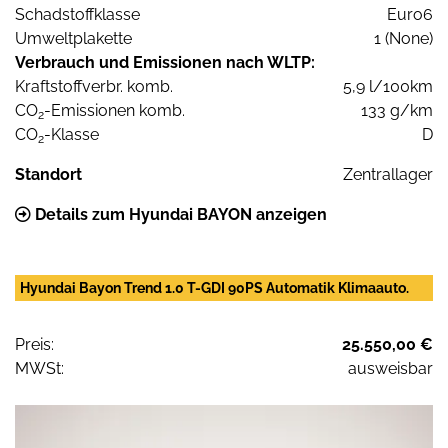
Schadstoffklasse
Euro6
Umweltplakette
1 (None)
Verbrauch und Emissionen nach WLTP:
Kraftstoffverbr. komb.
5,9 l/100km
CO
-Emissionen komb.
133 g/km
2
CO
-Klasse
D
2
Standort
Zentrallager
Details zum Hyundai BAYON anzeigen
Hyundai Bayon Trend 1.0 T-GDI 90PS Automatik Klimaauto.
Preis:
25.550,00 €
MWSt:
ausweisbar