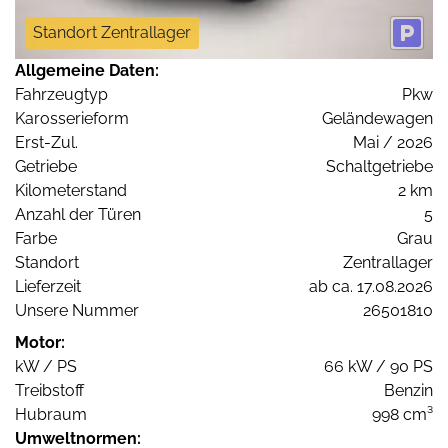
Standort Zentrallager
Allgemeine Daten:
Fahrzeugtyp
Pkw
Karosserieform
Geländewagen
Erst-Zul.
Mai / 2026
Getriebe
Schaltgetriebe
Kilometerstand
2 km
Anzahl der Türen
5
Farbe
Grau
Standort
Zentrallager
Lieferzeit
ab ca. 17.08.2026
Unsere Nummer
26501810
Motor:
kW / PS
66 kW / 90 PS
Treibstoff
Benzin
Hubraum
998 cm³
Umweltnormen: