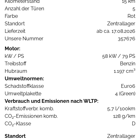
Kilometerstand
15 km
Anzahl der Türen
5
Farbe
Rot
Standort
Zentrallager
Lieferzeit
ab ca. 17.08.2026
Unsere Nummer
357676
Motor:
kW / PS
58 kW / 79 PS
Treibstoff
Benzin
Hubraum
1.197 cm³
Umweltnormen:
Schadstoffklasse
Euro6
Umweltplakette
4 (Green)
Verbrauch und Emissionen nach WLTP:
Kraftstoffverbr. komb.
5,7 l/100km
CO
-Emissionen komb.
128 g/km
2
CO
-Klasse
D
2
Standort
Zentrallager