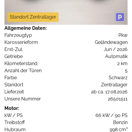
Standort Zentrallager
Allgemeine Daten:
Fahrzeugtyp
Pkw
Karosserieform
Geländewagen
Erst-Zul.
Jun / 2026
Getriebe
Automatik
Kilometerstand
2 km
Anzahl der Türen
5
Farbe
Schwarz
Standort
Zentrallager
Lieferzeit
ab ca. 17.08.2026
Unsere Nummer
26501511
Motor:
kW / PS
66 kW / 90 PS
Treibstoff
Benzin
Hubraum
998 cm³