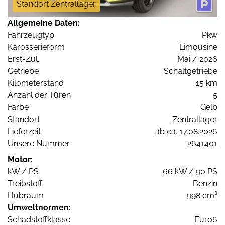
Standort Zentrallager
Allgemeine Daten:
Fahrzeugtyp
Pkw
Karosserieform
Limousine
Erst-Zul.
Mai / 2026
Getriebe
Schaltgetriebe
Kilometerstand
15 km
Anzahl der Türen
5
Farbe
Gelb
Standort
Zentrallager
Lieferzeit
ab ca. 17.08.2026
Unsere Nummer
2641401
Motor:
kW / PS
66 kW / 90 PS
Treibstoff
Benzin
Hubraum
998 cm³
Umweltnormen:
Schadstoffklasse
Euro6