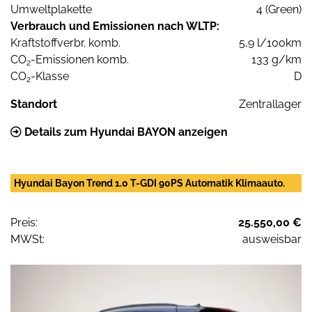
Umweltplakette
4 (Green)
Verbrauch und Emissionen nach WLTP:
Kraftstoffverbr. komb.
5,9 l/100km
CO
-Emissionen komb.
133 g/km
2
CO
-Klasse
D
2
Standort
Zentrallager
Details zum Hyundai BAYON anzeigen
Hyundai Bayon Trend 1.0 T-GDI 90PS Automatik Klimaauto.
Preis:
25.550,00 €
MWSt:
ausweisbar