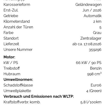
Karosserieform
Geländewagen
Erst-Zul.
Jun / 2026
Getriebe
Automatik
Kilometerstand
2 km
Anzahl der Türen
5
Farbe
Grau
Standort
Zentrallager
Lieferzeit
ab ca. 17.08.2026
Unsere Nummer
359296
Motor:
kW / PS
66 kW / 90 PS
Treibstoff
Benzin
Hubraum
998 cm³
Umweltnormen:
Schadstoffklasse
Euro6
Umweltplakette
4 (Green)
Verbrauch und Emissionen nach WLTP:
Kraftstoffverbr. komb.
5,8 l/100km