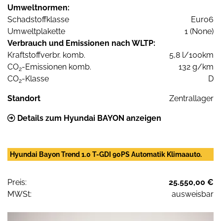
Umweltnormen:
Schadstoffklasse
Euro6
Umweltplakette
1 (None)
Verbrauch und Emissionen nach WLTP:
Kraftstoffverbr. komb.
5,8 l/100km
CO
-Emissionen komb.
132 g/km
2
CO
-Klasse
D
2
Standort
Zentrallager
Details zum Hyundai BAYON anzeigen
Hyundai Bayon Trend 1.0 T-GDI 90PS Automatik Klimaauto.
Preis:
25.550,00 €
MWSt:
ausweisbar