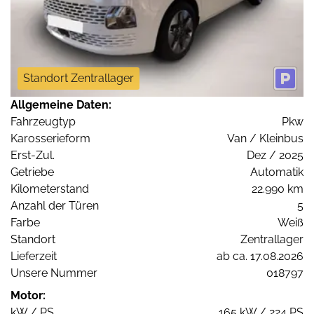
Standort Zentrallager
Allgemeine Daten:
Fahrzeugtyp
Pkw
Karosserieform
Van / Kleinbus
Erst-Zul.
Dez / 2025
Getriebe
Automatik
Kilometerstand
22.990 km
Anzahl der Türen
5
Farbe
Weiß
Standort
Zentrallager
Lieferzeit
ab ca. 17.08.2026
Unsere Nummer
018797
Motor:
kW / PS
165 kW / 224 PS