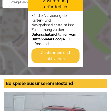
Zustimmung
Ludwig-Gaab-Str. 4, 88427 Bad Schussenried
erforderlich
Für die Aktivierung der
Karten- und
Navigationsdienste ist Ihre
Zustimmung zu den
Datenschutzrichtlinien vom
Drittanbieter Google LLC
erforderlich.
Zustimmen und
aktivieren
Beispiele aus unserem Bestand