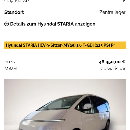
CO
-Klasse
F
2
Standort
Zentrallager
Details zum Hyundai STARIA anzeigen
Hyundai STARIA HEV 9-Sitzer (MY25) 1.6 T-GDI (225 PS) Pr
Preis:
46.450,00 €
MWSt:
ausweisbar