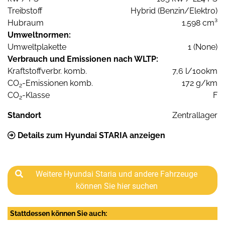
Treibstoff
Hybrid (Benzin/Elektro)
Hubraum
1.598 cm³
Umweltnormen:
Umweltplakette
1 (None)
Verbrauch und Emissionen nach WLTP:
Kraftstoffverbr. komb.
7,6 l/100km
CO
-Emissionen komb.
172 g/km
2
CO
-Klasse
F
2
Standort
Zentrallager
Details zum Hyundai STARIA anzeigen
Weitere Hyundai Staria und andere Fahrzeuge
können Sie hier suchen
Stattdessen können Sie auch: