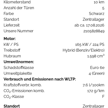
Kilometerstand
10 km
Anzahl der Türen
5
Farbe
Schwarz
Standort
Zentrallager
Lieferzeit
ab ca. 17.08.2026
Unsere Nummer
2105828849
Motor:
kW / PS
165 kW / 224 PS
Treibstoff
Hybrid (Benzin/Elektro)
Hubraum
1.598 cm³
Umweltnormen:
Schadstoffklasse
Euro 6e
Umweltplakette
4 (Green)
Verbrauch und Emissionen nach WLTP:
Kraftstoffverbr. komb.
7,6 l/100km
CO
-Emissionen komb.
172 g/km
2
CO
-Klasse
F
2
Standort
Zentrallager