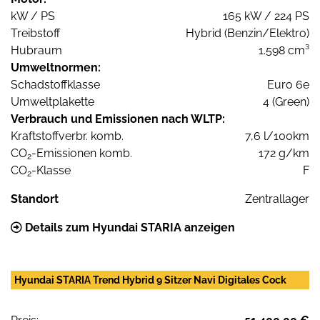
kW / PS
165 kW / 224 PS
Treibstoff
Hybrid (Benzin/Elektro)
Hubraum
1.598 cm³
Umweltnormen:
Schadstoffklasse
Euro 6e
Umweltplakette
4 (Green)
Verbrauch und Emissionen nach WLTP:
Kraftstoffverbr. komb.
7,6 l/100km
CO
-Emissionen komb.
172 g/km
2
CO
-Klasse
F
2
Standort
Zentrallager
Details zum Hyundai STARIA anzeigen
Hyundai STARIA Trend Hybrid 9 Sitzer Navi Digitales Cock