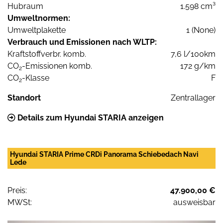
Hubraum
1.598 cm³
Umweltnormen:
Umweltplakette
1 (None)
Verbrauch und Emissionen nach WLTP:
Kraftstoffverbr. komb.
7,6 l/100km
CO
-Emissionen komb.
172 g/km
2
CO
-Klasse
F
2
Standort
Zentrallager
Details zum Hyundai STARIA anzeigen
Hyundai STARIA Prime CRDi Panorama Schiebedach Navi
Lede
Preis:
47.900,00 €
MWSt:
ausweisbar