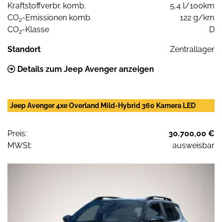
Kraftstoffverbr. komb.
5,4 l/100km
CO
-Emissionen komb.
122 g/km
2
CO
-Klasse
D
2
Standort
Zentrallager
Details zum Jeep Avenger anzeigen
Jeep Avenger 4xe Overland Mild-Hybrid 360 Kamera LED
Preis:
30.700,00 €
MWSt:
ausweisbar