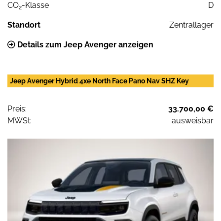
CO
-Klasse
D
2
Standort
Zentrallager
Details zum Jeep Avenger anzeigen
Jeep Avenger Hybrid 4xe North Face Pano Nav SHZ Key
Preis:
33.700,00 €
MWSt:
ausweisbar