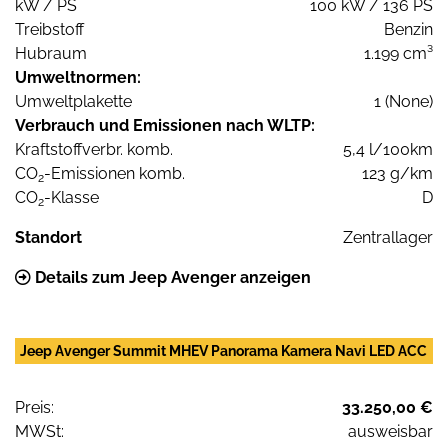
kW / PS
100 kW / 136 PS
Treibstoff
Benzin
Hubraum
1.199 cm³
Umweltnormen:
Umweltplakette
1 (None)
Verbrauch und Emissionen nach WLTP:
Kraftstoffverbr. komb.
5,4 l/100km
CO
-Emissionen komb.
123 g/km
2
CO
-Klasse
D
2
Standort
Zentrallager
Details zum Jeep Avenger anzeigen
Jeep Avenger Summit MHEV Panorama Kamera Navi LED ACC
Preis:
33.250,00 €
MWSt:
ausweisbar