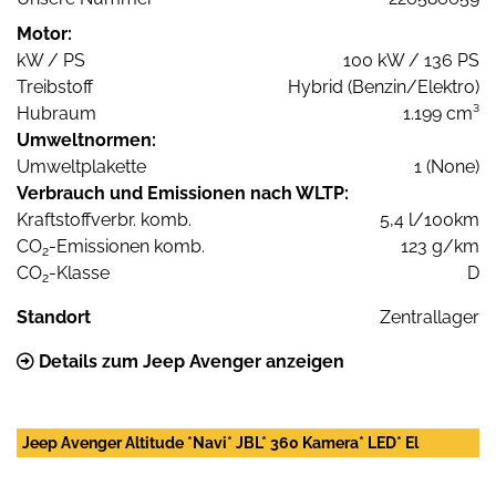
Motor:
kW / PS
100 kW / 136 PS
Treibstoff
Hybrid (Benzin/Elektro)
Hubraum
1.199 cm³
Umweltnormen:
Umweltplakette
1 (None)
Verbrauch und Emissionen nach WLTP:
Kraftstoffverbr. komb.
5,4 l/100km
CO
-Emissionen komb.
123 g/km
2
CO
-Klasse
D
2
Standort
Zentrallager
Details zum Jeep Avenger anzeigen
Jeep Avenger Altitude *Navi* JBL* 360 Kamera* LED* El