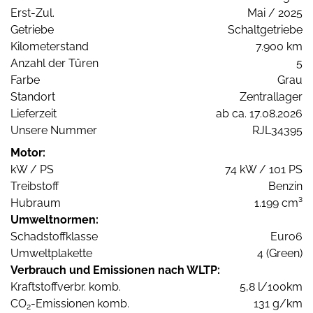
Erst-Zul.
Mai / 2025
Getriebe
Schaltgetriebe
Kilometerstand
7.900 km
Anzahl der Türen
5
Farbe
Grau
Standort
Zentrallager
Lieferzeit
ab ca. 17.08.2026
Unsere Nummer
RJL34395
Motor:
kW / PS
74 kW / 101 PS
Treibstoff
Benzin
Hubraum
1.199 cm³
Umweltnormen:
Schadstoffklasse
Euro6
Umweltplakette
4 (Green)
Verbrauch und Emissionen nach WLTP:
Kraftstoffverbr. komb.
5,8 l/100km
CO
-Emissionen komb.
131 g/km
2