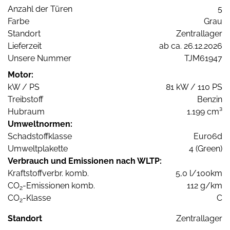
Anzahl der Türen
5
Farbe
Grau
Standort
Zentrallager
Lieferzeit
ab ca. 26.12.2026
Unsere Nummer
TJM61947
Motor:
kW / PS
81 kW / 110 PS
Treibstoff
Benzin
Hubraum
1.199 cm³
Umweltnormen:
Schadstoffklasse
Euro6d
Umweltplakette
4 (Green)
Verbrauch und Emissionen nach WLTP:
Kraftstoffverbr. komb.
5,0 l/100km
CO
-Emissionen komb.
112 g/km
2
CO
-Klasse
C
2
Standort
Zentrallager