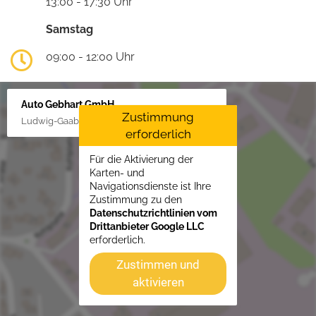
13:00 - 17:30 Uhr
Samstag
09:00 - 12:00 Uhr
Auto Gebhart GmbH
Zustimmung
Ludwig-Gaab-Str. 4, 88427 Bad Schussenried
erforderlich
Für die Aktivierung der
Karten- und
Navigationsdienste ist Ihre
Zustimmung zu den
Datenschutzrichtlinien vom
Drittanbieter Google LLC
erforderlich.
Zustimmen und
aktivieren