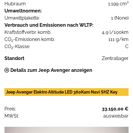
Hubraum
1.199 cm³
Umweltnormen:
Umweltplakette
1 (None)
Verbrauch und Emissionen nach WLTP:
Kraftstoffverbr. komb.
4,9 l/100km
CO
-Emissionen komb.
111 g/km
2
CO
-Klasse
C
2
Standort
Zentrallager
Details zum Jeep Avenger anzeigen
Jeep Avenger Elektro Altitude LED 360Kam Navi SHZ Key
Preis:
33.150,00 €
MWSt:
ausweisbar