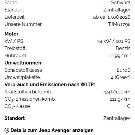
Farbe
Schwarz
Standort
Zentrallager
Lieferzeit
ab ca. 17.08.2026
Unsere Nummer
TJM61798
Motor:
kW / PS
74 kW / 101 PS
Treibstoff
Benzin
Hubraum
1.199 cm³
Umweltnormen:
Schadstoffklasse
Euro6
Umweltplakette
4 (Green)
Verbrauch und Emissionen nach WLTP:
Kraftstoffverbr. komb.
4,9 l/100km
CO
-Emissionen komb.
111 g/km
2
CO
-Klasse
C
2
Standort
Zentrallager
Details zum Jeep Avenger anzeigen