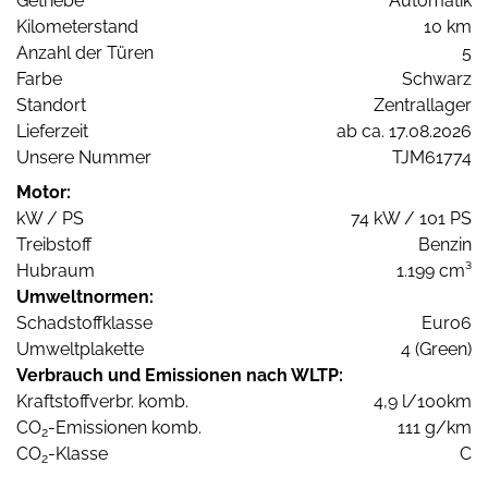
Getriebe
Automatik
Kilometerstand
10 km
Anzahl der Türen
5
Farbe
Schwarz
Standort
Zentrallager
Lieferzeit
ab ca. 17.08.2026
Unsere Nummer
TJM61774
Motor:
kW / PS
74 kW / 101 PS
Treibstoff
Benzin
Hubraum
1.199 cm³
Umweltnormen:
Schadstoffklasse
Euro6
Umweltplakette
4 (Green)
Verbrauch und Emissionen nach WLTP:
Kraftstoffverbr. komb.
4,9 l/100km
CO
-Emissionen komb.
111 g/km
2
CO
-Klasse
C
2