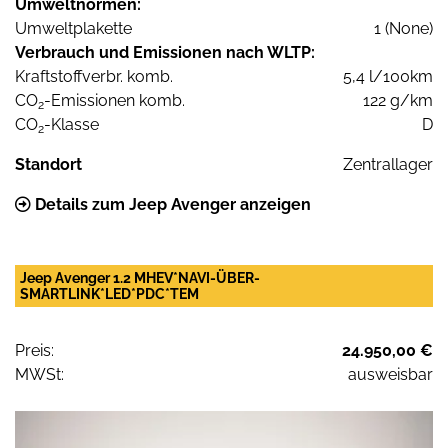
Umweltnormen:
Umweltplakette
1 (None)
Verbrauch und Emissionen nach WLTP:
Kraftstoffverbr. komb.
5,4 l/100km
CO
-Emissionen komb.
122 g/km
2
CO
-Klasse
D
2
Standort
Zentrallager
Details zum Jeep Avenger anzeigen
Jeep Avenger 1.2 MHEV*NAVI-ÜBER-
SMARTLINK*LED*PDC*TEM
Preis:
24.950,00 €
MWSt:
ausweisbar