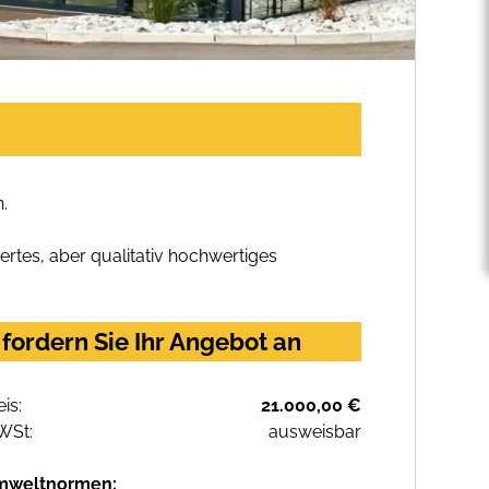
.
rtes, aber qualitativ hochwertiges
ordern Sie Ihr Angebot an
eis:
21.000,00 €
WSt:
ausweisbar
mweltnormen: