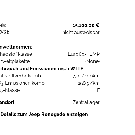
eis:
15.100,00 €
WSt:
nicht ausweisbar
mweltnormen:
hadstoffklasse
Euro6d-TEMP
weltplakette
1 (None)
rbrauch und Emissionen nach WLTP:
aftstoffverbr. komb.
7,0 l/100km
O
-Emissionen komb.
158 g/km
2
O
-Klasse
F
2
andort
Zentrallager
Details zum Jeep Renegade anzeigen