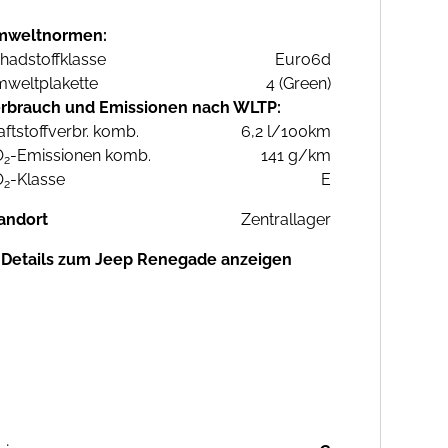
mweltnormen:
hadstoffklasse
Euro6d
weltplakette
4 (Green)
rbrauch und Emissionen nach WLTP:
aftstoffverbr. komb.
6,2 l/100km
O
-Emissionen komb.
141 g/km
2
O
-Klasse
E
2
andort
Zentrallager
Details zum Jeep Renegade anzeigen