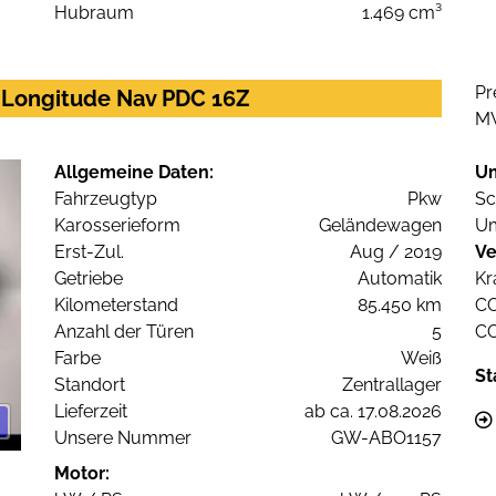
Hubraum
1.469 cm³
Pr
 Longitude Nav PDC 16Z
M
Allgemeine Daten:
U
Fahrzeugtyp
Pkw
Sc
Karosserieform
Geländewagen
Um
Erst-Zul.
Aug / 2019
Ve
Getriebe
Automatik
Kr
Kilometerstand
85.450 km
C
Anzahl der Türen
5
C
Farbe
Weiß
St
Standort
Zentrallager
Lieferzeit
ab ca. 17.08.2026
Unsere Nummer
GW-ABO1157
Motor: