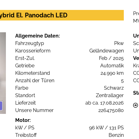
Pr
ybrid El. Panodach LED
M
Allgemeine Daten:
U
Fahrzeugtyp
Pkw
Sc
Karosserieform
Geländewagen
Um
Erst-Zul.
Feb / 2025
Ve
Getriebe
Automatik
Kr
Kilometerstand
24.990 km
C
Anzahl der Türen
5
C
Farbe
Schwarz
St
Standort
Zentrallager
Lieferzeit
ab ca. 17.08.2026
Unsere Nummer
226475080
Motor:
kW / PS
96 kW / 131 PS
Treibstoff
Benzin