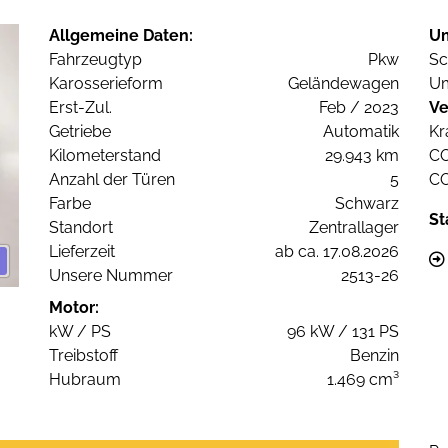
Allgemeine Daten:
U
Fahrzeugtyp
Pkw
Sc
Karosserieform
Geländewagen
Um
Erst-Zul.
Feb / 2023
Ve
Getriebe
Automatik
Kr
Kilometerstand
29.943 km
C
Anzahl der Türen
5
C
Farbe
Schwarz
St
Standort
Zentrallager
Lieferzeit
ab ca. 17.08.2026
Unsere Nummer
2513-26
Motor:
kW / PS
96 kW / 131 PS
Treibstoff
Benzin
Hubraum
1.469 cm³