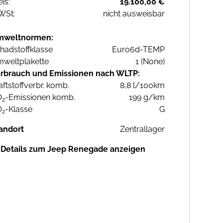
eis:
19.100,00 €
WSt:
nicht ausweisbar
mweltnormen:
hadstoffklasse
Euro6d-TEMP
weltplakette
1 (None)
rbrauch und Emissionen nach WLTP:
aftstoffverbr. komb.
8,8 l/100km
O
-Emissionen komb.
199 g/km
2
O
-Klasse
G
2
andort
Zentrallager
Details zum Jeep Renegade anzeigen