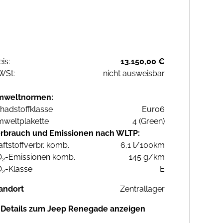
eis:
13.150,00 €
WSt:
nicht ausweisbar
mweltnormen:
hadstoffklasse
Euro6
weltplakette
4 (Green)
rbrauch und Emissionen nach WLTP:
aftstoffverbr. komb.
6,1 l/100km
O
-Emissionen komb.
145 g/km
2
O
-Klasse
E
2
andort
Zentrallager
Details zum Jeep Renegade anzeigen