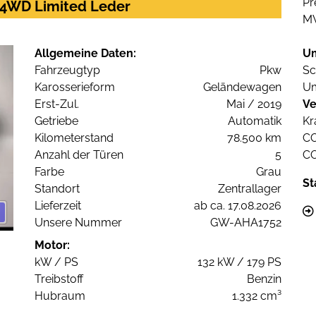
Pr
. 4WD Limited Leder
M
Allgemeine Daten:
U
Fahrzeugtyp
Pkw
Sc
Karosserieform
Geländewagen
Um
Erst-Zul.
Mai / 2019
Ve
Getriebe
Automatik
Kr
Kilometerstand
78.500 km
C
Anzahl der Türen
5
C
Farbe
Grau
St
Standort
Zentrallager
Lieferzeit
ab ca. 17.08.2026
Unsere Nummer
GW-AHA1752
Motor:
kW / PS
132 kW / 179 PS
Treibstoff
Benzin
Hubraum
1.332 cm³