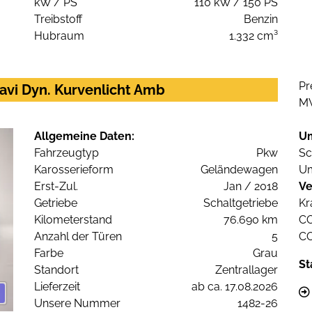
kW / PS
110 kW / 150 PS
Treibstoff
Benzin
Hubraum
1.332 cm³
Pr
vi Dyn. Kurvenlicht Amb
M
Allgemeine Daten:
U
Fahrzeugtyp
Pkw
Sc
Karosserieform
Geländewagen
Um
Erst-Zul.
Jan / 2018
Ve
Getriebe
Schaltgetriebe
Kr
Kilometerstand
76.690 km
C
Anzahl der Türen
5
C
Farbe
Grau
St
Standort
Zentrallager
Lieferzeit
ab ca. 17.08.2026
Unsere Nummer
1482-26