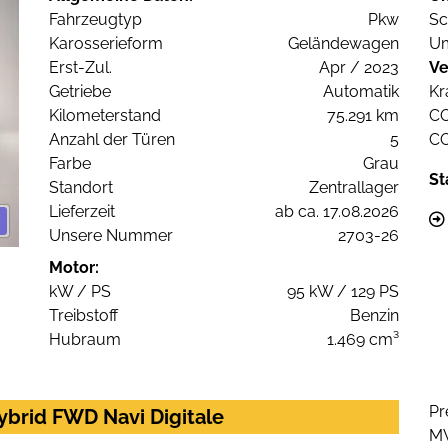
Fahrzeugtyp
Pkw
Sc
Karosserieform
Geländewagen
Um
Erst-Zul.
Apr / 2023
Ve
Getriebe
Automatik
Kr
Kilometerstand
75.291 km
C
Anzahl der Türen
5
C
Farbe
Grau
St
Standort
Zentrallager
Lieferzeit
ab ca. 17.08.2026
Unsere Nummer
2703-26
Motor:
kW / PS
95 kW / 129 PS
Treibstoff
Benzin
Hubraum
1.469 cm³
Pr
brid FWD Navi Digitale
M