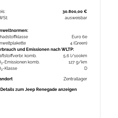
eis:
30.800,00 €
WSt:
ausweisbar
mweltnormen:
hadstoffklasse
Euro 6e
weltplakette
4 (Green)
rbrauch und Emissionen nach WLTP:
aftstoffverbr. komb.
5,6 l/100km
O
-Emissionen komb.
127 g/km
2
O
-Klasse
D
2
andort
Zentrallager
Details zum Jeep Renegade anzeigen