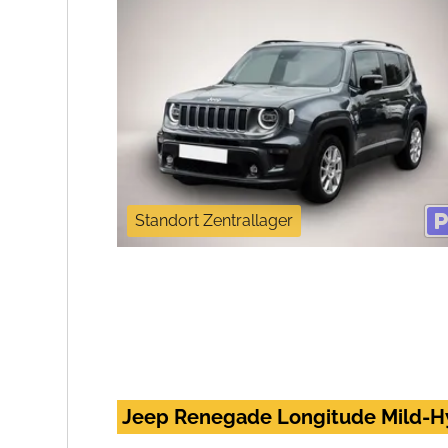
Standort Zentrallager
Jeep Renegade Longitude Mild-Hy