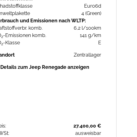
hadstoffklasse
Euro6d
weltplakette
4 (Green)
rbrauch und Emissionen nach WLTP:
aftstoffverbr. komb.
6,2 l/100km
O
-Emissionen komb.
141 g/km
2
O
-Klasse
E
2
andort
Zentrallager
Details zum Jeep Renegade anzeigen
eis:
27.400,00 €
WSt:
ausweisbar