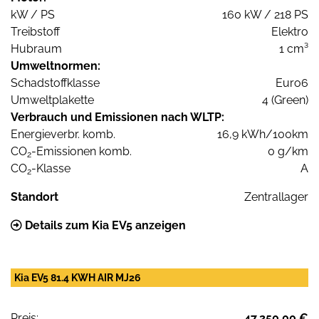
kW / PS
160 kW / 218 PS
Treibstoff
Elektro
Hubraum
1 cm³
Umweltnormen:
Schadstoffklasse
Euro6
Umweltplakette
4 (Green)
Verbrauch und Emissionen nach WLTP:
Energieverbr. komb.
16,9 kWh/100km
CO
-Emissionen komb.
0 g/km
2
CO
-Klasse
A
2
Standort
Zentrallager
Details zum Kia EV5 anzeigen
Kia EV5 81.4 KWH AIR MJ26
Preis:
47.250,00 €