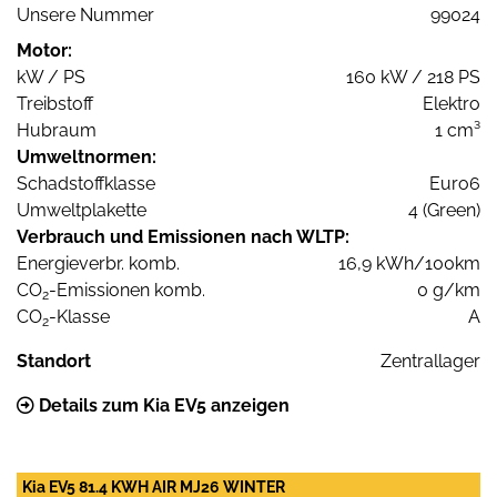
Unsere Nummer
99024
Motor:
kW / PS
160 kW / 218 PS
Treibstoff
Elektro
Hubraum
1 cm³
Umweltnormen:
Schadstoffklasse
Euro6
Umweltplakette
4 (Green)
Verbrauch und Emissionen nach WLTP:
Energieverbr. komb.
16,9 kWh/100km
CO
-Emissionen komb.
0 g/km
2
CO
-Klasse
A
2
Standort
Zentrallager
Details zum Kia EV5 anzeigen
Kia EV5 81.4 KWH AIR MJ26 WINTER