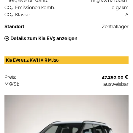
Energieverbr. komb.
16,9 kWh/100km
CO
-Emissionen komb.
0 g/km
2
CO
-Klasse
A
2
Standort
Zentrallager
Details zum Kia EV5 anzeigen
Kia EV5 81.4 KWH AIR MJ26
Preis:
47.250,00 €
MWSt:
ausweisbar