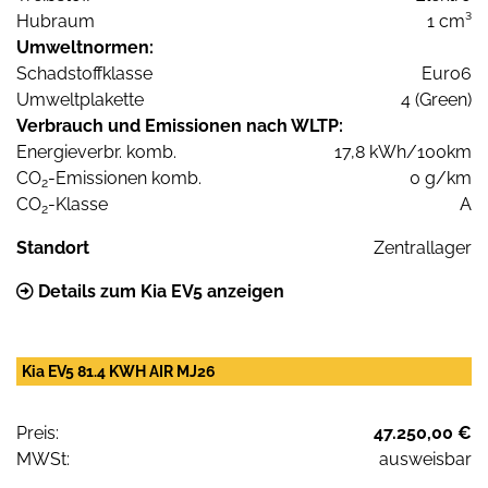
Hubraum
1 cm³
Umweltnormen:
Schadstoffklasse
Euro6
Umweltplakette
4 (Green)
Verbrauch und Emissionen nach WLTP:
Energieverbr. komb.
17,8 kWh/100km
CO
-Emissionen komb.
0 g/km
2
CO
-Klasse
A
2
Standort
Zentrallager
Details zum Kia EV5 anzeigen
Kia EV5 81.4 KWH AIR MJ26
Preis:
47.250,00 €
MWSt:
ausweisbar