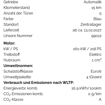
Getriebe
Automatik
Kilometerstand
15 km
Anzahl der Türen
5
Farbe
Blau
Standort
Zentrallager
Lieferzeit
ab ca. 13.02.2027
Unsere Nummer
99022
Motor:
kW / PS
160 kW / 218 PS
Treibstoff
Elektro
Hubraum
1 cm³
Umweltnormen:
Schadstoffklasse
Euro6
Umweltplakette
4 (Green)
Verbrauch und Emissionen nach WLTP:
Energieverbr. komb.
16,9 kWh/100km
CO
-Emissionen komb.
0 g/km
2
CO
-Klasse
A
2