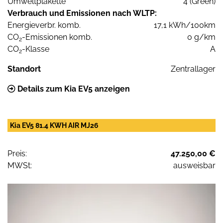
Umweltplakette
4 (Green)
Verbrauch und Emissionen nach WLTP:
Energieverbr. komb.
17,1 kWh/100km
CO
-Emissionen komb.
0 g/km
2
CO
-Klasse
A
2
Standort
Zentrallager
Details zum Kia EV5 anzeigen
Kia EV5 81.4 KWH AIR MJ26
Preis:
47.250,00 €
MWSt:
ausweisbar