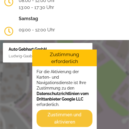
08:00 - 12:00 Uhr
13:00 - 17:30 Uhr
Samstag
09:00 - 12:00 Uhr
Auto Gebhart GmbH
Zustimmung
Ludwig-Gaab-Str. 4, 88427 Bad Schussenried
erforderlich
Für die Aktivierung der
Karten- und
Navigationsdienste ist Ihre
Zustimmung zu den
Datenschutzrichtlinien vom
Drittanbieter Google LLC
erforderlich.
Zustimmen und
aktivieren