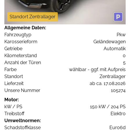
Standort Zentrallager
Allgemeine Daten:
Fahrzeugtyp
Pkw
Karosserieform
Geländewagen
Getriebe
Automatik
Kilometerstand
0
Anzahl der Türen
5
Farbe
wählbar - ggf. mit Aufpreis
Standort
Zentrallager
Lieferzeit
ab ca. 17.08.2026
Unsere Nummer
105274
Motor:
kW / PS
150 kW / 204 PS
Treibstoff
Elektro
Umweltnormen:
Schadstoffklasse
Euro6d