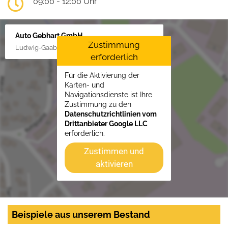
09:00 - 12:00 Uhr
Auto Gebhart GmbH
Zustimmung
Ludwig-Gaab-Str. 4, 88427 Bad Schussenried
erforderlich
Für die Aktivierung der
Karten- und
Navigationsdienste ist Ihre
Zustimmung zu den
Datenschutzrichtlinien vom
Drittanbieter Google LLC
erforderlich.
Zustimmen und
aktivieren
Beispiele aus unserem Bestand