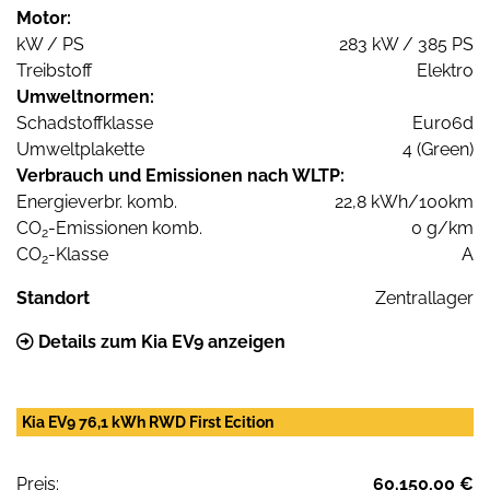
Motor:
kW / PS
283 kW / 385 PS
Treibstoff
Elektro
Umweltnormen:
Schadstoffklasse
Euro6d
Umweltplakette
4 (Green)
Verbrauch und Emissionen nach WLTP:
Energieverbr. komb.
22,8 kWh/100km
CO
-Emissionen komb.
0 g/km
2
CO
-Klasse
A
2
Standort
Zentrallager
Details zum Kia EV9 anzeigen
Kia EV9 76,1 kWh RWD First Ecition
Preis:
60.150,00 €