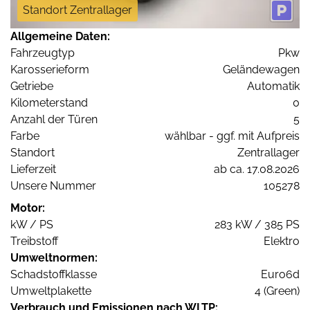
Standort Zentrallager
Allgemeine Daten:
Fahrzeugtyp
Pkw
Karosserieform
Geländewagen
Getriebe
Automatik
Kilometerstand
0
Anzahl der Türen
5
Farbe
wählbar - ggf. mit Aufpreis
Standort
Zentrallager
Lieferzeit
ab ca. 17.08.2026
Unsere Nummer
105278
Motor:
kW / PS
283 kW / 385 PS
Treibstoff
Elektro
Umweltnormen:
Schadstoffklasse
Euro6d
Umweltplakette
4 (Green)
Verbrauch und Emissionen nach WLTP: