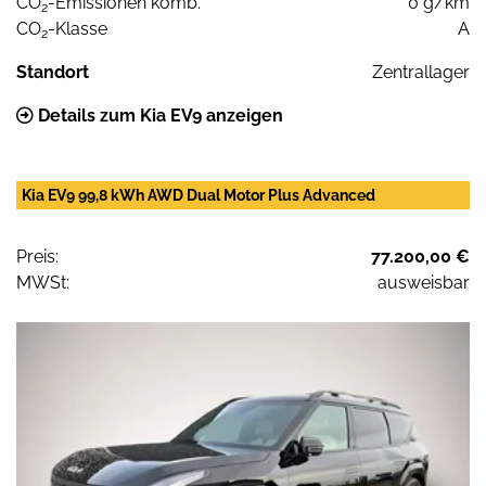
CO
-Emissionen komb.
0 g/km
2
CO
-Klasse
A
2
Standort
Zentrallager
Details zum Kia EV9 anzeigen
Kia EV9 99,8 kWh AWD Dual Motor Plus Advanced
Preis:
77.200,00 €
MWSt:
ausweisbar