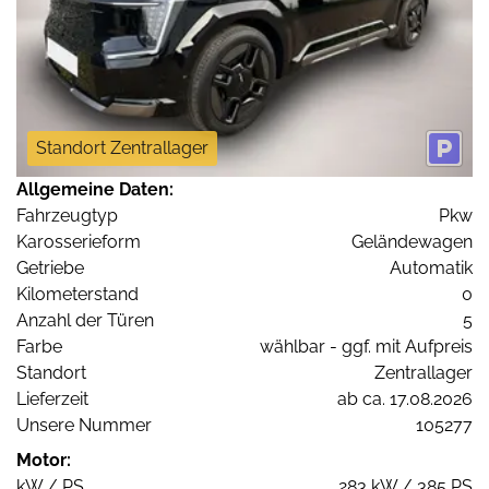
Standort Zentrallager
Allgemeine Daten:
Fahrzeugtyp
Pkw
Karosserieform
Geländewagen
Getriebe
Automatik
Kilometerstand
0
Anzahl der Türen
5
Farbe
wählbar - ggf. mit Aufpreis
Standort
Zentrallager
Lieferzeit
ab ca. 17.08.2026
Unsere Nummer
105277
Motor:
kW / PS
283 kW / 385 PS