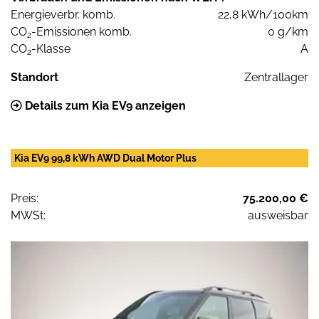
Energieverbr. komb.
22,8 kWh/100km
CO
-Emissionen komb.
0 g/km
2
CO
-Klasse
A
2
Standort
Zentrallager
Details zum Kia EV9 anzeigen
Kia EV9 99,8 kWh AWD Dual Motor Plus
Preis:
75.200,00 €
MWSt:
ausweisbar