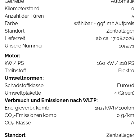
Getriebe
Automatik
Kilometerstand
0
Anzahl der Türen
5
Farbe
wählbar - ggf. mit Aufpreis
Standort
Zentrallager
Lieferzeit
ab ca. 17.08.2026
Unsere Nummer
105271
Motor:
kW / PS
160 kW / 218 PS
Treibstoff
Elektro
Umweltnormen:
Schadstoffklasse
Euro6d
Umweltplakette
4 (Green)
Verbrauch und Emissionen nach WLTP:
Energieverbr. komb.
19,5 kWh/100km
CO
-Emissionen komb.
0 g/km
2
CO
-Klasse
A
2
Standort
Zentrallager