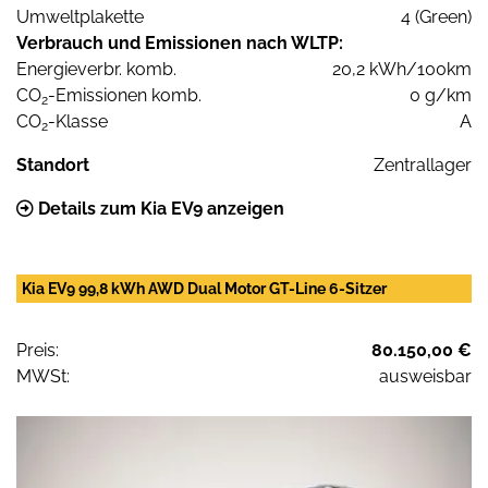
Umweltplakette
4 (Green)
Verbrauch und Emissionen nach WLTP:
Energieverbr. komb.
20,2 kWh/100km
CO
-Emissionen komb.
0 g/km
2
CO
-Klasse
A
2
Standort
Zentrallager
Details zum Kia EV9 anzeigen
Kia EV9 99,8 kWh AWD Dual Motor GT-Line 6-Sitzer
Preis:
80.150,00 €
MWSt:
ausweisbar