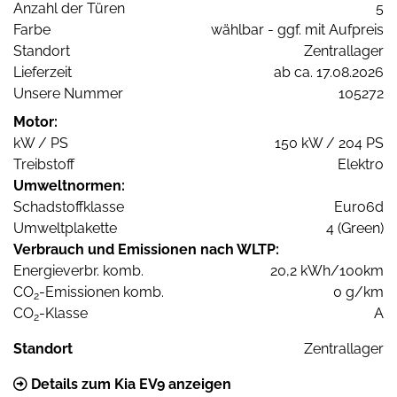
Anzahl der Türen
5
Farbe
wählbar - ggf. mit Aufpreis
Standort
Zentrallager
Lieferzeit
ab ca. 17.08.2026
Unsere Nummer
105272
Motor:
kW / PS
150 kW / 204 PS
Treibstoff
Elektro
Umweltnormen:
Schadstoffklasse
Euro6d
Umweltplakette
4 (Green)
Verbrauch und Emissionen nach WLTP:
Energieverbr. komb.
20,2 kWh/100km
CO
-Emissionen komb.
0 g/km
2
CO
-Klasse
A
2
Standort
Zentrallager
Details zum Kia EV9 anzeigen