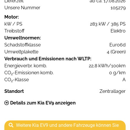
Lieferzeit
ab ca. 17.08.2026
Unsere Nummer
105279
Motor:
kW / PS
283 kW / 385 PS
Treibstoff
Elektro
Umweltnormen:
Schadstoffklasse
Euro6d
Umweltplakette
4 (Green)
Verbrauch und Emissionen nach WLTP:
Energieverbr. komb.
22,8 kWh/100km
CO
-Emissionen komb.
0 g/km
2
CO
-Klasse
A
2
Standort
Zentrallager
Details zum Kia EV9 anzeigen
Weitere Kia EV9 und andere Fahrzeuge können Sie