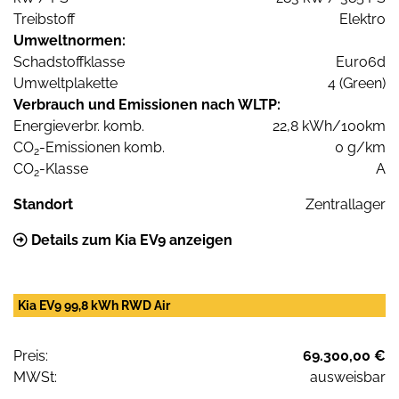
Treibstoff
Elektro
Umweltnormen:
Schadstoffklasse
Euro6d
Umweltplakette
4 (Green)
Verbrauch und Emissionen nach WLTP:
Energieverbr. komb.
22,8 kWh/100km
CO
-Emissionen komb.
0 g/km
2
CO
-Klasse
A
2
Standort
Zentrallager
Details zum Kia EV9 anzeigen
Kia EV9 99,8 kWh RWD Air
Preis:
69.300,00 €
MWSt:
ausweisbar