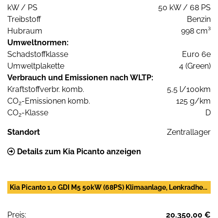
kW / PS
50 kW / 68 PS
Treibstoff
Benzin
Hubraum
998 cm³
Umweltnormen:
Schadstoffklasse
Euro 6e
Umweltplakette
4 (Green)
Verbrauch und Emissionen nach WLTP:
Kraftstoffverbr. komb.
5,5 l/100km
CO
-Emissionen komb.
125 g/km
2
CO
-Klasse
D
2
Standort
Zentrallager
Details zum Kia Picanto anzeigen
Kia Picanto 1,0 GDI M5 50kW (68PS) Klimaanlage, Lenkradhe...
Preis:
20.350,00 €