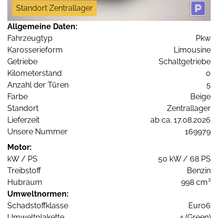
Standort Zentrallager
Allgemeine Daten:
Fahrzeugtyp
Pkw
Karosserieform
Limousine
Getriebe
Schaltgetriebe
Kilometerstand
0
Anzahl der Türen
5
Farbe
Beige
Standort
Zentrallager
Lieferzeit
ab ca. 17.08.2026
Unsere Nummer
169979
Motor:
kW / PS
50 kW / 68 PS
Treibstoff
Benzin
Hubraum
998 cm³
Umweltnormen:
Schadstoffklasse
Euro6
Umweltplakette
4 (Green)