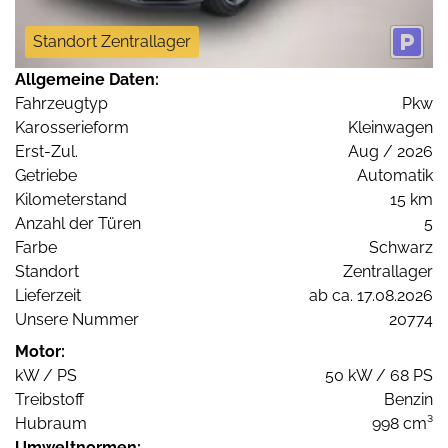
Standort Zentrallager
Allgemeine Daten:
Fahrzeugtyp
Pkw
Karosserieform
Kleinwagen
Erst-Zul.
Aug / 2026
Getriebe
Automatik
Kilometerstand
15 km
Anzahl der Türen
5
Farbe
Schwarz
Standort
Zentrallager
Lieferzeit
ab ca. 17.08.2026
Unsere Nummer
20774
Motor:
kW / PS
50 kW / 68 PS
Treibstoff
Benzin
Hubraum
998 cm³
Umweltnormen: