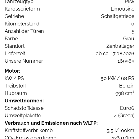
Fahrzeugtyp
Pkw
Karosserieform
Limousine
Getriebe
Schaltgetriebe
Kilometerstand
0
Anzahl der Türen
5
Farbe
Grau
Standort
Zentrallager
Lieferzeit
ab ca. 17.08.2026
Unsere Nummer
169969
Motor:
kW / PS
50 kW / 68 PS
Treibstoff
Benzin
Hubraum
998 cm³
Umweltnormen:
Schadstoffklasse
Euro6
Umweltplakette
4 (Green)
Verbrauch und Emissionen nach WLTP:
Kraftstoffverbr. komb.
5,5 l/100km
CO
-Emissionen komb.
126 g/km