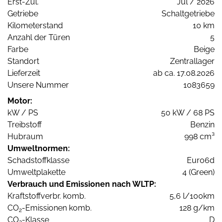
Erst-Zul.
Jul / 2026
Getriebe
Schaltgetriebe
Kilometerstand
10 km
Anzahl der Türen
5
Farbe
Beige
Standort
Zentrallager
Lieferzeit
ab ca. 17.08.2026
Unsere Nummer
1083659
Motor:
kW / PS
50 kW / 68 PS
Treibstoff
Benzin
Hubraum
998 cm³
Umweltnormen:
Schadstoffklasse
Euro6d
Umweltplakette
4 (Green)
Verbrauch und Emissionen nach WLTP:
Kraftstoffverbr. komb.
5,6 l/100km
CO
-Emissionen komb.
128 g/km
2
CO
-Klasse
D
2