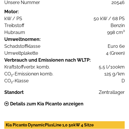
Unsere Nummer
20546
Motor:
kW / PS
50 kW / 68 PS
Treibstoff
Benzin
Hubraum
998 cm³
Umweltnormen:
Schadstoffklasse
Euro 6e
Umweltplakette
4 (Green)
Verbrauch und Emissionen nach WLTP:
Kraftstoffverbr. komb.
5,5 l/100km
CO
-Emissionen komb.
125 g/km
2
CO
-Klasse
D
2
Standort
Zentrallager
Details zum Kia Picanto anzeigen
Kia Picanto DynamicPlusLine 1,0 50kW 4 Sitze