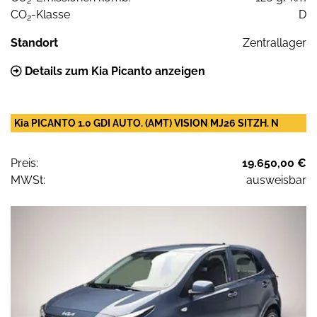
2
CO
-Klasse
D
2
Standort
Zentrallager
Details zum Kia Picanto anzeigen
Kia PICANTO 1.0 GDI AUTO. (AMT) VISION MJ26 SITZH. N
Preis:
19.650,00 €
MWSt:
ausweisbar