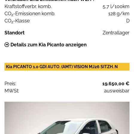
Kraftstoffverbr. komb.
5,7 l/100km
CO
-Emissionen komb.
128 g/km
2
CO
-Klasse
D
2
Standort
Zentrallager
Details zum Kia Picanto anzeigen
Kia PICANTO 1.0 GDI AUTO. (AMT) VISION MJ26 SITZH. N
Preis:
19.650,00 €
MWSt:
ausweisbar