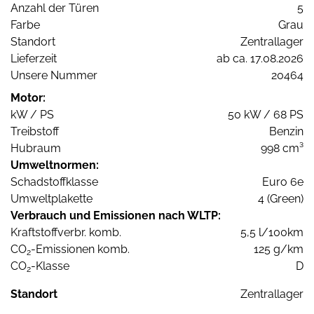
Anzahl der Türen
5
Farbe
Grau
Standort
Zentrallager
Lieferzeit
ab ca. 17.08.2026
Unsere Nummer
20464
Motor:
kW / PS
50 kW / 68 PS
Treibstoff
Benzin
Hubraum
998 cm³
Umweltnormen:
Schadstoffklasse
Euro 6e
Umweltplakette
4 (Green)
Verbrauch und Emissionen nach WLTP:
Kraftstoffverbr. komb.
5,5 l/100km
CO
-Emissionen komb.
125 g/km
2
CO
-Klasse
D
2
Standort
Zentrallager