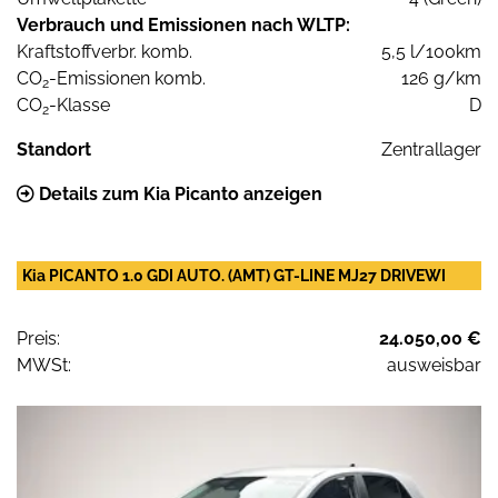
Verbrauch und Emissionen nach WLTP:
Kraftstoffverbr. komb.
5,5 l/100km
CO
-Emissionen komb.
126 g/km
2
CO
-Klasse
D
2
Standort
Zentrallager
Details zum Kia Picanto anzeigen
Kia PICANTO 1.0 GDI AUTO. (AMT) GT-LINE MJ27 DRIVEWI
Preis:
24.050,00 €
MWSt:
ausweisbar