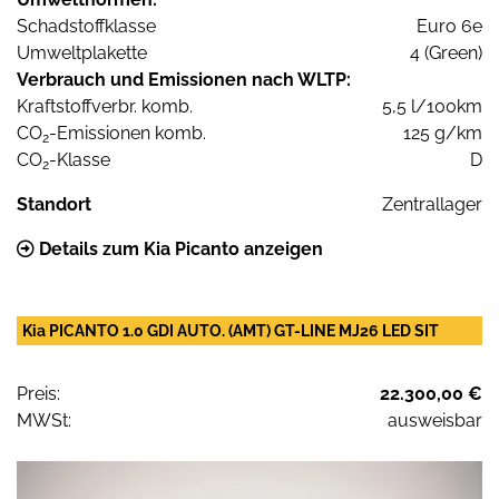
Schadstoffklasse
Euro 6e
Umweltplakette
4 (Green)
Verbrauch und Emissionen nach WLTP:
Kraftstoffverbr. komb.
5,5 l/100km
CO
-Emissionen komb.
125 g/km
2
CO
-Klasse
D
2
Standort
Zentrallager
Details zum Kia Picanto anzeigen
Kia PICANTO 1.0 GDI AUTO. (AMT) GT-LINE MJ26 LED SIT
Preis:
22.300,00 €
MWSt:
ausweisbar