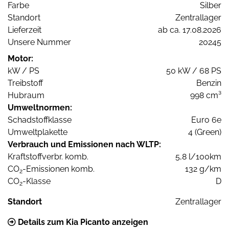
Farbe
Silber
Standort
Zentrallager
Lieferzeit
ab ca. 17.08.2026
Unsere Nummer
20245
Motor:
kW / PS
50 kW / 68 PS
Treibstoff
Benzin
Hubraum
998 cm³
Umweltnormen:
Schadstoffklasse
Euro 6e
Umweltplakette
4 (Green)
Verbrauch und Emissionen nach WLTP:
Kraftstoffverbr. komb.
5,8 l/100km
CO
-Emissionen komb.
132 g/km
2
CO
-Klasse
D
2
Standort
Zentrallager
Details zum Kia Picanto anzeigen