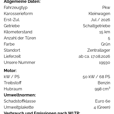
Allgemeine Daten:
Fahrzeugtyp
Pkw
Karosserieform
Kleinwagen
Erst-Zul.
Jul / 2026
Getriebe
Schaltgetriebe
Kilometerstand
15 km
Anzahl der Türen
5
Farbe
Grün
Standort
Zentrallager
Lieferzeit
ab ca. 17.08.2026
Unsere Nummer
19930
Motor:
kW / PS
50 kW / 68 PS
Treibstoff
Benzin
Hubraum
998 cm³
Umweltnormen:
Schadstoffklasse
Euro 6e
Umweltplakette
4 (Green)
Verbrauch und Emissionen nach WLTP: