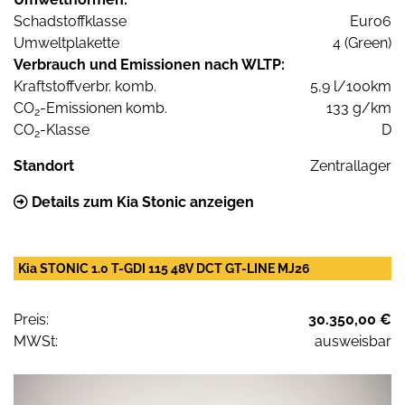
Schadstoffklasse
Euro6
Umweltplakette
4 (Green)
Verbrauch und Emissionen nach WLTP:
Kraftstoffverbr. komb.
5,9 l/100km
CO
-Emissionen komb.
133 g/km
2
CO
-Klasse
D
2
Standort
Zentrallager
Details zum Kia Stonic anzeigen
Kia STONIC 1.0 T-GDI 115 48V DCT GT-LINE MJ26
Preis:
30.350,00 €
MWSt:
ausweisbar