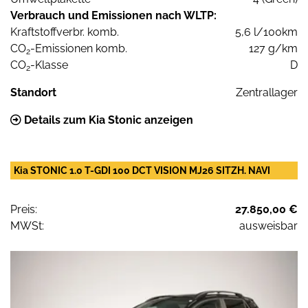
Verbrauch und Emissionen nach WLTP:
Kraftstoffverbr. komb.
5,6 l/100km
CO
-Emissionen komb.
127 g/km
2
CO
-Klasse
D
2
Standort
Zentrallager
Details zum Kia Stonic anzeigen
Kia STONIC 1.0 T-GDI 100 DCT VISION MJ26 SITZH. NAVI
Preis:
27.850,00 €
MWSt:
ausweisbar