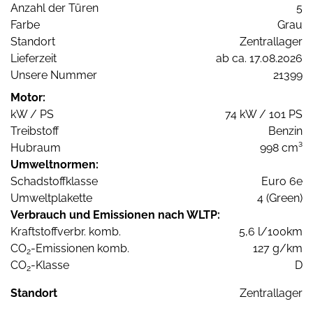
Anzahl der Türen
5
Farbe
Grau
Standort
Zentrallager
Lieferzeit
ab ca. 17.08.2026
Unsere Nummer
21399
Motor:
kW / PS
74 kW / 101 PS
Treibstoff
Benzin
Hubraum
998 cm³
Umweltnormen:
Schadstoffklasse
Euro 6e
Umweltplakette
4 (Green)
Verbrauch und Emissionen nach WLTP:
Kraftstoffverbr. komb.
5,6 l/100km
CO
-Emissionen komb.
127 g/km
2
CO
-Klasse
D
2
Standort
Zentrallager