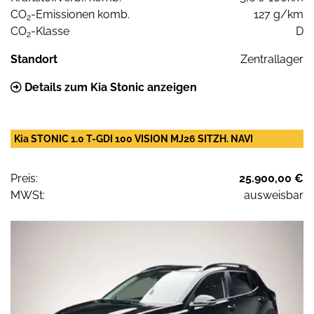
CO
-Emissionen komb.
127 g/km
2
CO
-Klasse
D
2
Standort
Zentrallager
Details zum Kia Stonic anzeigen
Kia STONIC 1.0 T-GDI 100 VISION MJ26 SITZH. NAVI
Preis:
25.900,00 €
MWSt:
ausweisbar