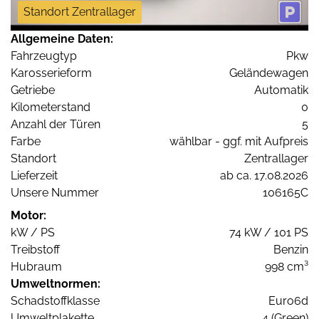
Standort Zentrallager
Allgemeine Daten:
Fahrzeugtyp
Pkw
Karosserieform
Geländewagen
Getriebe
Automatik
Kilometerstand
0
Anzahl der Türen
5
Farbe
wählbar - ggf. mit Aufpreis
Standort
Zentrallager
Lieferzeit
ab ca. 17.08.2026
Unsere Nummer
106165C
Motor:
kW / PS
74 kW / 101 PS
Treibstoff
Benzin
Hubraum
998 cm³
Umweltnormen:
Schadstoffklasse
Euro6d
Umweltplakette
4 (Green)