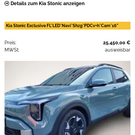
Details zum Kia Stonic anzeigen
Kia Stonic Exclusive FL*LED*Navi*Shzg*PDCv+h*Cam*16"
Preis:
25.450,00 €
MWSt:
ausweisbar