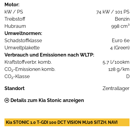
Motor:
kW / PS
74 kW / 101 PS
Treibstoff
Benzin
Hubraum
998 cm³
Umweltnormen:
Schadstoffklasse
Euro 6e
Umweltplakette
4 (Green)
Verbrauch und Emissionen nach WLTP:
Kraftstoffverbr. komb.
5,7 l/100km
CO
-Emissionen komb.
128 g/km
2
CO
-Klasse
D
2
Standort
Zentrallager
Details zum Kia Stonic anzeigen
Kia STONIC 1.0 T-GDI 100 DCT VISION MJ26 SITZH. NAVI