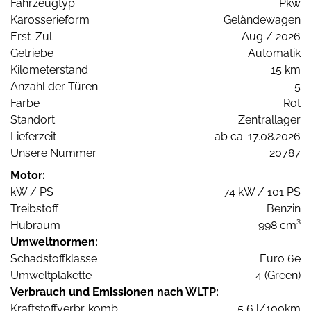
Fahrzeugtyp
Pkw
Karosserieform
Geländewagen
Erst-Zul.
Aug / 2026
Getriebe
Automatik
Kilometerstand
15 km
Anzahl der Türen
5
Farbe
Rot
Standort
Zentrallager
Lieferzeit
ab ca. 17.08.2026
Unsere Nummer
20787
Motor:
kW / PS
74 kW / 101 PS
Treibstoff
Benzin
Hubraum
998 cm³
Umweltnormen:
Schadstoffklasse
Euro 6e
Umweltplakette
4 (Green)
Verbrauch und Emissionen nach WLTP:
Kraftstoffverbr. komb.
5,6 l/100km