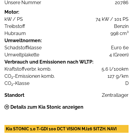
Unsere Nummer
20786
Motor:
kW / PS
74 kW / 101 PS
Treibstoff
Benzin
Hubraum
998 cm³
Umweltnormen:
Schadstoffklasse
Euro 6e
Umweltplakette
4 (Green)
Verbrauch und Emissionen nach WLTP:
Kraftstoffverbr. komb.
5,6 l/100km
CO
-Emissionen komb.
127 g/km
2
CO
-Klasse
D
2
Standort
Zentrallager
Details zum Kia Stonic anzeigen
Kia STONIC 1.0 T-GDI 100 DCT VISION MJ26 SITZH. NAVI