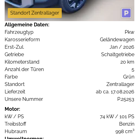
Standort Zentrallager
Allgemeine Daten:
Fahrzeugtyp
Pkw
Karosserieform
Geländewagen
Erst-Zul.
Jan / 2026
Getriebe
Schaltgetriebe
Kilometerstand
20 km
Anzahl der Türen
5
Farbe
Grün
Standort
Zentrallager
Lieferzeit
ab ca. 17.08.2026
Unsere Nummer
P.25253
Motor:
kW / PS
74 kW / 101 PS
Treibstoff
Benzin
Hubraum
998 cm³
Umweltnormen: