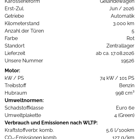
Karosserieform
Geländewagen
Erst-Zul.
Jun / 2026
Getriebe
Automatik
Kilometerstand
3.000 km
Anzahl der Türen
5
Farbe
Rot
Standort
Zentrallager
Lieferzeit
ab ca. 17.08.2026
Unsere Nummer
19526
Motor:
kW / PS
74 kW / 101 PS
Treibstoff
Benzin
Hubraum
998 cm³
Umweltnormen:
Schadstoffklasse
Euro 6e
Umweltplakette
4 (Green)
Verbrauch und Emissionen nach WLTP:
Kraftstoffverbr. komb.
5,6 l/100km
CO
-Emissionen komb.
127 g/km
2