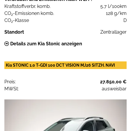
Kraftstoffverbr. komb.
5,7 l/100km
CO
-Emissionen komb.
128 g/km
2
CO
-Klasse
D
2
Standort
Zentrallager
Details zum Kia Stonic anzeigen
Kia STONIC 1.0 T-GDI 100 DCT VISION MJ26 SITZH. NAVI
Preis:
27.850,00 €
MWSt:
ausweisbar