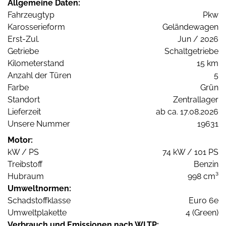
Allgemeine Daten:
Fahrzeugtyp
Pkw
Karosserieform
Geländewagen
Erst-Zul.
Jun / 2026
Getriebe
Schaltgetriebe
Kilometerstand
15 km
Anzahl der Türen
5
Farbe
Grün
Standort
Zentrallager
Lieferzeit
ab ca. 17.08.2026
Unsere Nummer
19631
Motor:
kW / PS
74 kW / 101 PS
Treibstoff
Benzin
Hubraum
998 cm³
Umweltnormen:
Schadstoffklasse
Euro 6e
Umweltplakette
4 (Green)
Verbrauch und Emissionen nach WLTP: