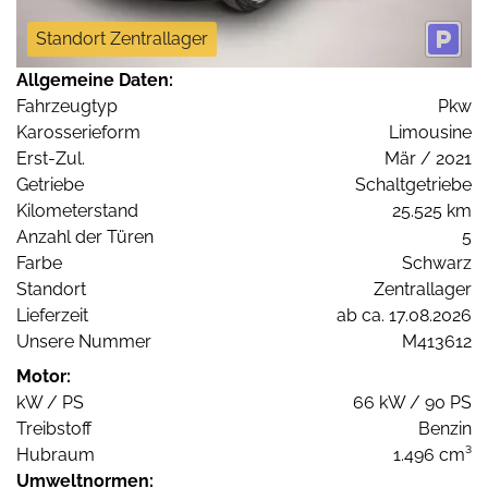
Standort Zentrallager
Allgemeine Daten:
Fahrzeugtyp
Pkw
Karosserieform
Limousine
Erst-Zul.
Mär / 2021
Getriebe
Schaltgetriebe
Kilometerstand
25.525 km
Anzahl der Türen
5
Farbe
Schwarz
Standort
Zentrallager
Lieferzeit
ab ca. 17.08.2026
Unsere Nummer
M413612
Motor:
kW / PS
66 kW / 90 PS
Treibstoff
Benzin
Hubraum
1.496 cm³
Umweltnormen: