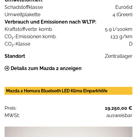
Schadstoffklasse
Euro6d
Umweltplakette
4 (Green)
Verbrauch und Emissionen nach WLTP:
Kraftstoffverbr. komb.
5,9 l/100km
CO
-Emissionen komb.
133 g/km
2
CO
-Klasse
D
2
Standort
Zentrallager
Details zum Mazda 2 anzeigen
Mazda 2 Homura Bluetooth LED Klima Einparkhilfe
Preis:
19.250,00 €
MWSt:
ausweisbar