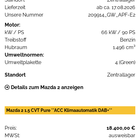
Lieferzeit
ab ca. 17.08.2026
Unsere Nummer
209914_GW_APF-E2
Motor:
kW / PS
66 kW / 90 PS
Treibstoff
Benzin
Hubraum
1.496 cm³
Umweltnormen:
Umweltplakette
4 (Green)
Standort
Zentrallager
Details zum Mazda 2 anzeigen
Mazda 2 1.5 CVT Pure **ACC Klimaautomatik DAB+**
Preis:
18.400,00 €
MWSt:
ausweisbar