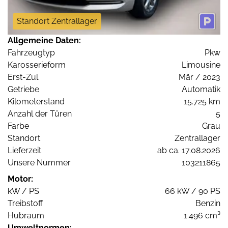
Standort Zentrallager
Allgemeine Daten:
Fahrzeugtyp
Pkw
Karosserieform
Limousine
Erst-Zul.
Mär / 2023
Getriebe
Automatik
Kilometerstand
15.725 km
Anzahl der Türen
5
Farbe
Grau
Standort
Zentrallager
Lieferzeit
ab ca. 17.08.2026
Unsere Nummer
103211865
Motor:
kW / PS
66 kW / 90 PS
Treibstoff
Benzin
Hubraum
1.496 cm³
Umweltnormen: