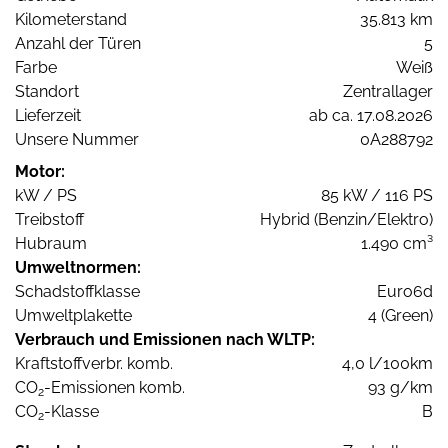
Kilometerstand
35.813 km
Anzahl der Türen
5
Farbe
Weiß
Standort
Zentrallager
Lieferzeit
ab ca. 17.08.2026
Unsere Nummer
0A288792
Motor:
kW / PS
85 kW / 116 PS
Treibstoff
Hybrid (Benzin/Elektro)
Hubraum
1.490 cm³
Umweltnormen:
Schadstoffklasse
Euro6d
Umweltplakette
4 (Green)
Verbrauch und Emissionen nach WLTP:
Kraftstoffverbr. komb.
4,0 l/100km
CO
-Emissionen komb.
93 g/km
2
CO
-Klasse
B
2