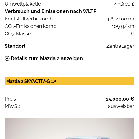
Umweltplakette
4 (Green)
Verbrauch und Emissionen nach WLTP:
Kraftstoffverbr. komb.
4,8 l/100km
CO
-Emissionen komb.
109 g/km
2
CO
-Klasse
C
2
Standort
Zentrallager
Details zum Mazda 2 anzeigen
Mazda 2 SKYACTIV-G 1.5
Preis:
15.000,00 €
MWSt:
ausweisbar