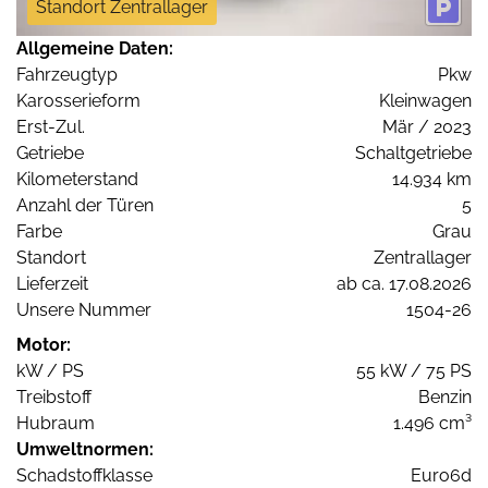
Standort Zentrallager
Allgemeine Daten:
Fahrzeugtyp
Pkw
Karosserieform
Kleinwagen
Erst-Zul.
Mär / 2023
Getriebe
Schaltgetriebe
Kilometerstand
14.934 km
Anzahl der Türen
5
Farbe
Grau
Standort
Zentrallager
Lieferzeit
ab ca. 17.08.2026
Unsere Nummer
1504-26
Motor:
kW / PS
55 kW / 75 PS
Treibstoff
Benzin
Hubraum
1.496 cm³
Umweltnormen:
Schadstoffklasse
Euro6d