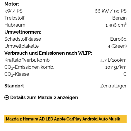
Motor:
kW / PS
66 kW / 90 PS
Treibstoff
Benzin
Hubraum
1.496 cm³
Umweltnormen:
Schadstoffklasse
Euro6d
Umweltplakette
4 (Green)
Verbrauch und Emissionen nach WLTP:
Kraftstoffverbr. komb.
4,7 l/100km
CO
-Emissionen komb.
107 g/km
2
CO
-Klasse
C
2
Standort
Zentrallager
Details zum Mazda 2 anzeigen
Mazda 2 Homura AD LED Apple CarPlay Android Auto Musik