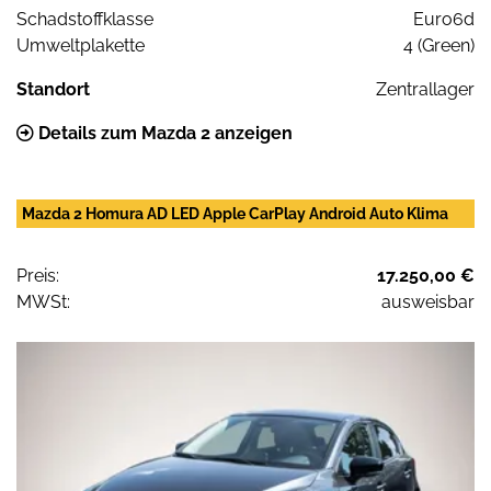
Schadstoffklasse
Euro6d
Umweltplakette
4 (Green)
Standort
Zentrallager
Details zum Mazda 2 anzeigen
Mazda 2 Homura AD LED Apple CarPlay Android Auto Klima
Preis:
17.250,00 €
MWSt:
ausweisbar