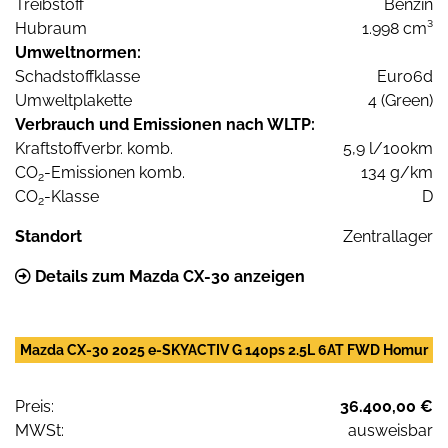
Treibstoff
Benzin
Hubraum
1.998 cm³
Umweltnormen:
Schadstoffklasse
Euro6d
Umweltplakette
4 (Green)
Verbrauch und Emissionen nach WLTP:
Kraftstoffverbr. komb.
5,9 l/100km
CO
-Emissionen komb.
134 g/km
2
CO
-Klasse
D
2
Standort
Zentrallager
Details zum Mazda CX-30 anzeigen
Mazda CX-30 2025 e-SKYACTIV G 140ps 2.5L 6AT FWD Homur
Preis:
36.400,00 €
MWSt:
ausweisbar