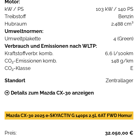
Motor:
kW / PS
103 kW / 140 PS
Treibstoff
Benzin
Hubraum
2.488 cm³
Umweltnormen:
Umweltplakette
4 (Green)
Verbrauch und Emissionen nach WLTP:
Kraftstoffverbr. komb.
6,6 l/100km
CO
-Emissionen komb.
148 g/km
2
CO
-Klasse
E
2
Standort
Zentrallager
Details zum Mazda CX-30 anzeigen
Mazda CX-30 2025 e-SKYACTIV G 140ps 2.5L 6AT FWD Homur
Preis:
32.050,00 €