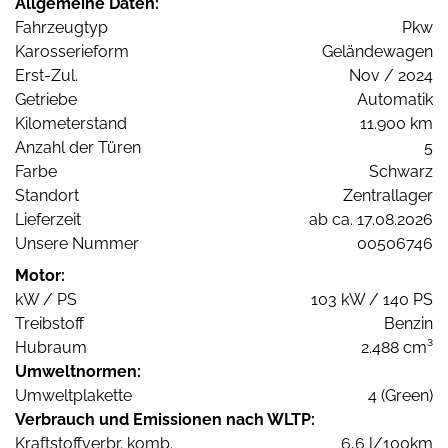
Allgemeine Daten:
Fahrzeugtyp
Pkw
Karosserieform
Geländewagen
Erst-Zul.
Nov / 2024
Getriebe
Automatik
Kilometerstand
11.900 km
Anzahl der Türen
5
Farbe
Schwarz
Standort
Zentrallager
Lieferzeit
ab ca. 17.08.2026
Unsere Nummer
00506746
Motor:
kW / PS
103 kW / 140 PS
Treibstoff
Benzin
Hubraum
2.488 cm³
Umweltnormen:
Umweltplakette
4 (Green)
Verbrauch und Emissionen nach WLTP:
Kraftstoffverbr. komb.
6,6 l/100km