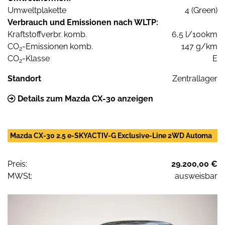
Umweltplakette
4 (Green)
Verbrauch und Emissionen nach WLTP:
Kraftstoffverbr. komb.
6,5 l/100km
CO
-Emissionen komb.
147 g/km
2
CO
-Klasse
E
2
Standort
Zentrallager
Details zum Mazda CX-30 anzeigen
Mazda CX-30 2.5 e-SKYACTIV-G Exclusive-Line 2WD Automa
Preis:
29.200,00 €
MWSt:
ausweisbar