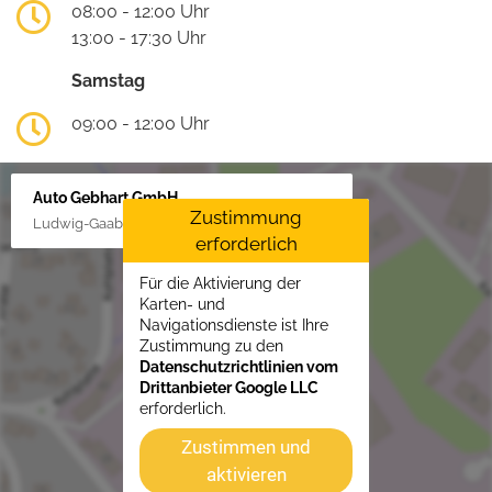
08:00 - 12:00 Uhr
13:00 - 17:30 Uhr
Samstag
09:00 - 12:00 Uhr
Auto Gebhart GmbH
Zustimmung
Ludwig-Gaab-Str. 4, 88427 Bad Schussenried
erforderlich
Für die Aktivierung der
Karten- und
Navigationsdienste ist Ihre
Zustimmung zu den
Datenschutzrichtlinien vom
Drittanbieter Google LLC
erforderlich.
Zustimmen und
aktivieren