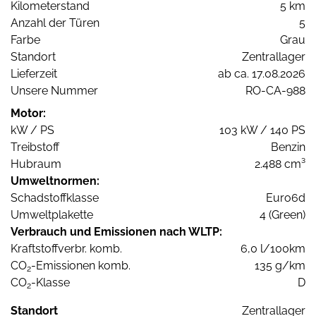
Kilometerstand
5 km
Anzahl der Türen
5
Farbe
Grau
Standort
Zentrallager
Lieferzeit
ab ca. 17.08.2026
Unsere Nummer
RO-CA-988
Motor:
kW / PS
103 kW / 140 PS
Treibstoff
Benzin
Hubraum
2.488 cm³
Umweltnormen:
Schadstoffklasse
Euro6d
Umweltplakette
4 (Green)
Verbrauch und Emissionen nach WLTP:
Kraftstoffverbr. komb.
6,0 l/100km
CO
-Emissionen komb.
135 g/km
2
CO
-Klasse
D
2
Standort
Zentrallager