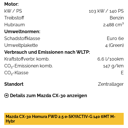
Motor:
kW / PS
103 kW / 140 PS
Treibstoff
Benzin
Hubraum
2.488 cm³
Umweltnormen:
Schadstoffklasse
Euro 6e
Umweltplakette
4 (Green)
Verbrauch und Emissionen nach WLTP:
Kraftstoffverbr. komb.
6,6 l/100km
CO
-Emissionen komb.
147 g/km
2
CO
-Klasse
E
2
Standort
Zentrallager
Details zum Mazda CX-30 anzeigen
Mazda CX-30 Homura FWD 2.5 e-SKYACTIV-G 140 6MT M-
Hybr