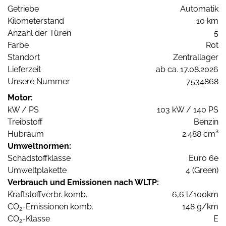
Getriebe
Automatik
Kilometerstand
10 km
Anzahl der Türen
5
Farbe
Rot
Standort
Zentrallager
Lieferzeit
ab ca. 17.08.2026
Unsere Nummer
7534868
Motor:
kW / PS
103 kW / 140 PS
Treibstoff
Benzin
Hubraum
2.488 cm³
Umweltnormen:
Schadstoffklasse
Euro 6e
Umweltplakette
4 (Green)
Verbrauch und Emissionen nach WLTP:
Kraftstoffverbr. komb.
6,6 l/100km
CO
-Emissionen komb.
148 g/km
2
CO
-Klasse
E
2