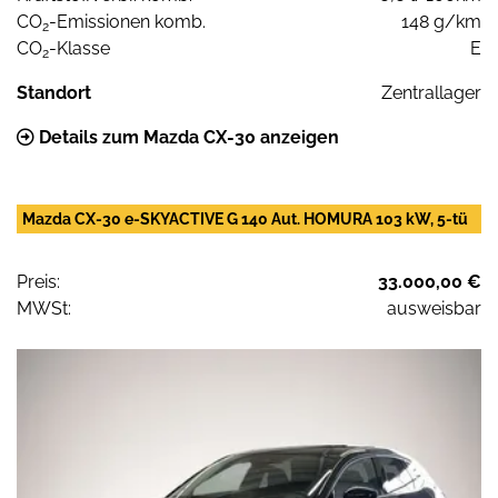
CO
-Emissionen komb.
148 g/km
2
CO
-Klasse
E
2
Standort
Zentrallager
Details zum Mazda CX-30 anzeigen
Mazda CX-30 e-SKYACTIVE G 140 Aut. HOMURA 103 kW, 5-tü
Preis:
33.000,00 €
MWSt:
ausweisbar