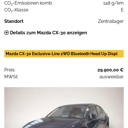
CO
-Emissionen komb.
148 g/km
2
CO
-Klasse
E
2
Standort
Zentrallager
Details zum Mazda CX-30 anzeigen
Mazda CX-30 Exclusive-Line 2WD Bluetooth Head Up Displ
Preis:
29.900,00 €
MWSt:
ausweisbar