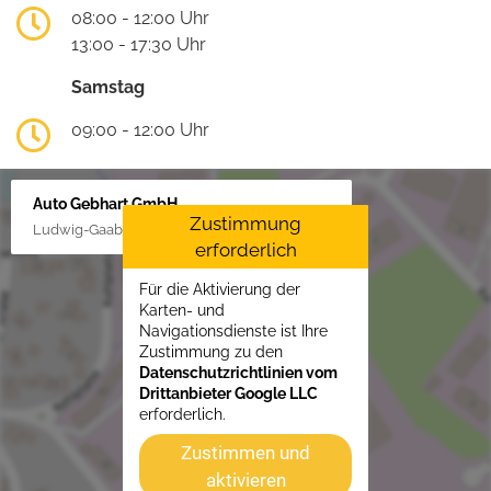
08:00 - 12:00 Uhr
13:00 - 17:30 Uhr
Samstag
09:00 - 12:00 Uhr
Auto Gebhart GmbH
Zustimmung
Ludwig-Gaab-Str. 4, 88427 Bad Schussenried
erforderlich
Für die Aktivierung der
Karten- und
Navigationsdienste ist Ihre
Zustimmung zu den
Datenschutzrichtlinien vom
Drittanbieter Google LLC
erforderlich.
Zustimmen und
aktivieren