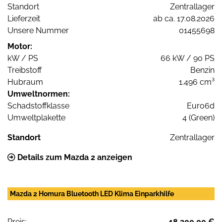
Standort
Zentrallager
Lieferzeit
ab ca. 17.08.2026
Unsere Nummer
01455698
Motor:
kW / PS
66 kW / 90 PS
Treibstoff
Benzin
Hubraum
1.496 cm³
Umweltnormen:
Schadstoffklasse
Euro6d
Umweltplakette
4 (Green)
Standort
Zentrallager
Details zum Mazda 2 anzeigen
Mazda 2 Homura Bluetooth LED Klima Einparkhilfe
Preis:
18.200,00 €