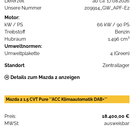
Lieferzeit
ab ca. 17.08.2026
Unsere Nummer
209914_GW_APF-E2
Motor:
kW / PS
66 kW / 90 PS
Treibstoff
Benzin
Hubraum
1.496 cm³
Umweltnormen:
Umweltplakette
4 (Green)
Standort
Zentrallager
Details zum Mazda 2 anzeigen
Mazda 2 1.5 CVT Pure **ACC Klimaautomatik DAB+**
Preis:
18.400,00 €
MWSt:
ausweisbar