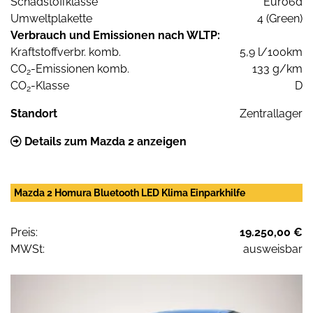
Schadstoffklasse
Euro6d
Umweltplakette
4 (Green)
Verbrauch und Emissionen nach WLTP:
Kraftstoffverbr. komb.
5,9 l/100km
CO
-Emissionen komb.
133 g/km
2
CO
-Klasse
D
2
Standort
Zentrallager
Details zum Mazda 2 anzeigen
Mazda 2 Homura Bluetooth LED Klima Einparkhilfe
Preis:
19.250,00 €
MWSt:
ausweisbar