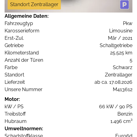
Standort Zentrallager
Allgemeine Daten:
Fahrzeugtyp
Pkw
Karosserieform
Limousine
Erst-Zul.
Mär / 2021
Getriebe
Schaltgetriebe
Kilometerstand
25.525 km
Anzahl der Türen
5
Farbe
Schwarz
Standort
Zentrallager
Lieferzeit
ab ca. 17.08.2026
Unsere Nummer
M413612
Motor:
kW / PS
66 kW / 90 PS
Treibstoff
Benzin
Hubraum
1.496 cm³
Umweltnormen:
Schadstoffklasse
Euro6d