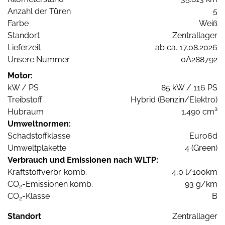
Anzahl der Türen
5
Farbe
Weiß
Standort
Zentrallager
Lieferzeit
ab ca. 17.08.2026
Unsere Nummer
0A288792
Motor:
kW / PS
85 kW / 116 PS
Treibstoff
Hybrid (Benzin/Elektro)
Hubraum
1.490 cm³
Umweltnormen:
Schadstoffklasse
Euro6d
Umweltplakette
4 (Green)
Verbrauch und Emissionen nach WLTP:
Kraftstoffverbr. komb.
4,0 l/100km
CO
-Emissionen komb.
93 g/km
2
CO
-Klasse
B
2
Standort
Zentrallager