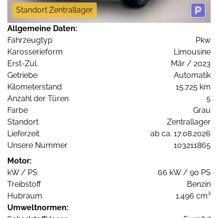
Standort Zentrallager
Allgemeine Daten:
Fahrzeugtyp
Pkw
Karosserieform
Limousine
Erst-Zul.
Mär / 2023
Getriebe
Automatik
Kilometerstand
15.725 km
Anzahl der Türen
5
Farbe
Grau
Standort
Zentrallager
Lieferzeit
ab ca. 17.08.2026
Unsere Nummer
103211865
Motor:
kW / PS
66 kW / 90 PS
Treibstoff
Benzin
Hubraum
1.496 cm³
Umweltnormen: