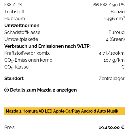
kW / PS
66 kW / 90 PS
Treibstoff
Benzin
Hubraum
1.496 cm³
Umweltnormen:
Schadstoffklasse
Euro6d
Umweltplakette
4 (Green)
Verbrauch und Emissionen nach WLTP:
Kraftstoffverbr. komb.
4,7 l/100km
CO
-Emissionen komb.
107 g/km
2
CO
-Klasse
C
2
Standort
Zentrallager
Details zum Mazda 2 anzeigen
Mazda 2 Homura AD LED Apple CarPlay Android Auto Musik
Preis:
19.450,00 €