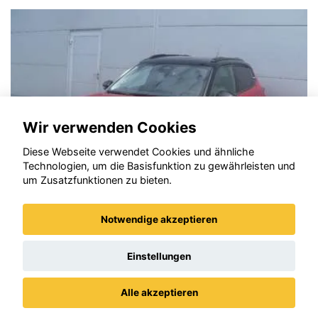
Wir verwenden Cookies
Diese Webseite verwendet Cookies und ähnliche
Technologien, um die Basisfunktion zu gewährleisten und
um Zusatzfunktionen zu bieten.
Notwendige akzeptieren
n C3
Opel Cor
Einstellungen
Alle akzeptieren
Datenschutz
Impressum / AGBs