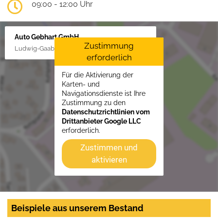
09:00 - 12:00 Uhr
Auto Gebhart GmbH
Zustimmung
Ludwig-Gaab-Str. 4, 88427 Bad Schussenried
erforderlich
Für die Aktivierung der
Karten- und
Navigationsdienste ist Ihre
Zustimmung zu den
Datenschutzrichtlinien vom
Drittanbieter Google LLC
erforderlich.
Zustimmen und
aktivieren
Beispiele aus unserem Bestand