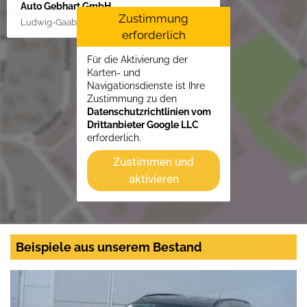
Auto Gebhart GmbH
Zustimmung
Ludwig-Gaab-Str. 4, 88427 Bad Schussenried
erforderlich
Für die Aktivierung der
Karten- und
Navigationsdienste ist Ihre
Zustimmung zu den
Datenschutzrichtlinien vom
Drittanbieter Google LLC
erforderlich.
Zustimmen und
aktivieren
Beispiele aus unserem Bestand