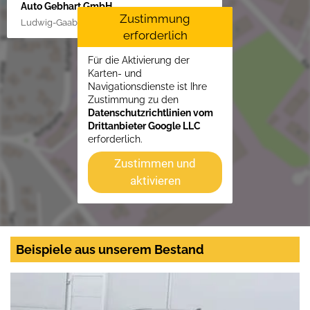
Auto Gebhart GmbH
Zustimmung
Ludwig-Gaab-Str. 4, 88427 Bad Schussenried
erforderlich
Für die Aktivierung der
Karten- und
Navigationsdienste ist Ihre
Zustimmung zu den
Datenschutzrichtlinien vom
Drittanbieter Google LLC
erforderlich.
Zustimmen und
aktivieren
Beispiele aus unserem Bestand