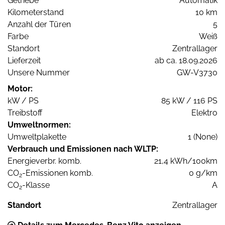
Getriebe
Automatik
Kilometerstand
10 km
Anzahl der Türen
5
Farbe
Weiß
Standort
Zentrallager
Lieferzeit
ab ca. 18.09.2026
Unsere Nummer
GW-V3730
Motor:
kW / PS
85 kW / 116 PS
Treibstoff
Elektro
Umweltnormen:
Umweltplakette
1 (None)
Verbrauch und Emissionen nach WLTP:
Energieverbr. komb.
21,4 kWh/100km
CO
-Emissionen komb.
0 g/km
2
CO
-Klasse
A
2
Standort
Zentrallager