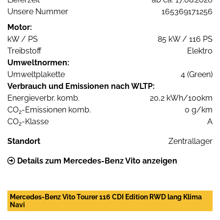
Unsere Nummer
165369171256
Motor:
kW / PS
85 kW / 116 PS
Treibstoff
Elektro
Umweltnormen:
Umweltplakette
4 (Green)
Verbrauch und Emissionen nach WLTP:
Energieverbr. komb.
20,2 kWh/100km
CO
-Emissionen komb.
0 g/km
2
CO
-Klasse
A
2
Standort
Zentrallager
Details zum Mercedes-Benz Vito anzeigen
Mercedes-Benz Vito Tourer 116 CDI Edition RWD lang Klima
Navi