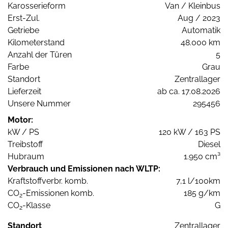
Karosserieform
Van / Kleinbus
Erst-Zul.
Aug / 2023
Getriebe
Automatik
Kilometerstand
48.000 km
Anzahl der Türen
5
Farbe
Grau
Standort
Zentrallager
Lieferzeit
ab ca. 17.08.2026
Unsere Nummer
295456
Motor:
kW / PS
120 kW / 163 PS
Treibstoff
Diesel
Hubraum
1.950 cm³
Verbrauch und Emissionen nach WLTP:
Kraftstoffverbr. komb.
7,1 l/100km
CO
-Emissionen komb.
185 g/km
2
CO
-Klasse
G
2
Standort
Zentrallager