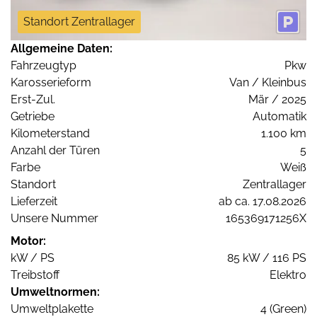
Standort Zentrallager
Allgemeine Daten:
Fahrzeugtyp
Pkw
Karosserieform
Van / Kleinbus
Erst-Zul.
Mär / 2025
Getriebe
Automatik
Kilometerstand
1.100 km
Anzahl der Türen
5
Farbe
Weiß
Standort
Zentrallager
Lieferzeit
ab ca. 17.08.2026
Unsere Nummer
165369171256X
Motor:
kW / PS
85 kW / 116 PS
Treibstoff
Elektro
Umweltnormen:
Umweltplakette
4 (Green)