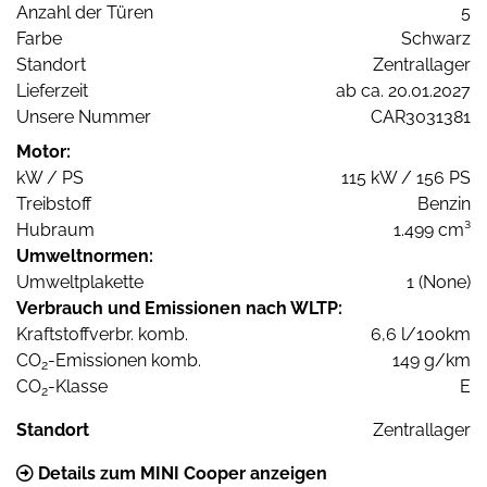
Anzahl der Türen
5
Farbe
Schwarz
Standort
Zentrallager
Lieferzeit
ab ca. 20.01.2027
Unsere Nummer
CAR3031381
Motor:
kW / PS
115 kW / 156 PS
Treibstoff
Benzin
Hubraum
1.499 cm³
Umweltnormen:
Umweltplakette
1 (None)
Verbrauch und Emissionen nach WLTP:
Kraftstoffverbr. komb.
6,6 l/100km
CO
-Emissionen komb.
149 g/km
2
CO
-Klasse
E
2
Standort
Zentrallager
Details zum MINI Cooper anzeigen