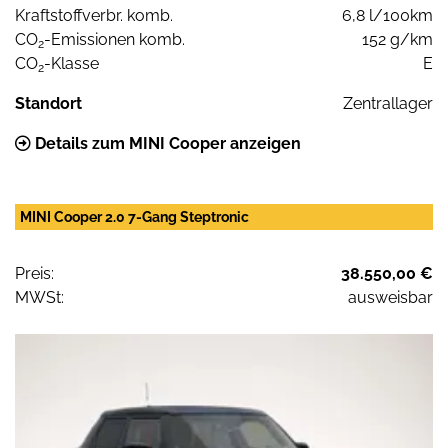
Kraftstoffverbr. komb.
6,8 l/100km
CO
-Emissionen komb.
152 g/km
2
CO
-Klasse
E
2
Standort
Zentrallager
Details zum MINI Cooper anzeigen
MINI Cooper 2.0 7-Gang Steptronic
Preis:
38.550,00 €
MWSt:
ausweisbar