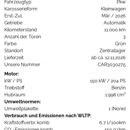
Fahrzeugtyp
Pkw
Karosserieform
Kleinwagen
Erst-Zul.
Mär / 2026
Getriebe
Automatik
Kilometerstand
11.000 km
Anzahl der Türen
3
Farbe
Grün
Standort
Zentrallager
Lieferzeit
ab ca. 12.11.2026
Unsere Nummer
CAR3030275
Motor:
kW / PS
150 kW / 204 PS
Treibstoff
Benzin
Hubraum
1.998 cm³
Umweltnormen:
Umweltplakette
1 (None)
Verbrauch und Emissionen nach WLTP:
Kraftstoffverbr. komb.
6,7 l/100km
CO
-Emissionen komb.
150 g/km