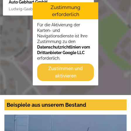
Auto Gebhart GmbH
Zustimmung
Ludwig-Gaab-Str. 4, 88427 Bad Schussenried
erforderlich
Für die Aktivierung der
Karten- und
Navigationsdienste ist Ihre
Zustimmung zu den
Datenschutzrichtlinien vom
Drittanbieter Google LLC
erforderlich.
Zustimmen und
aktivieren
Beispiele aus unserem Bestand