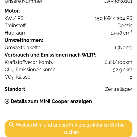
Unsere Nummer
CAR3030161
Motor:
kW / PS
150 kW / 204 PS
Treibstoff
Benzin
Hubraum
1.998 cm³
Umweltnormen:
Umweltplakette
1 (None)
Verbrauch und Emissionen nach WLTP:
Kraftstoffverbr. komb.
6,8 l/100km
CO
-Emissionen komb.
152 g/km
2
CO
-Klasse
E
2
Standort
Zentrallager
Details zum MINI Cooper anzeigen
Weitere Mini und andere Fahrzeuge können Sie hier
suchen