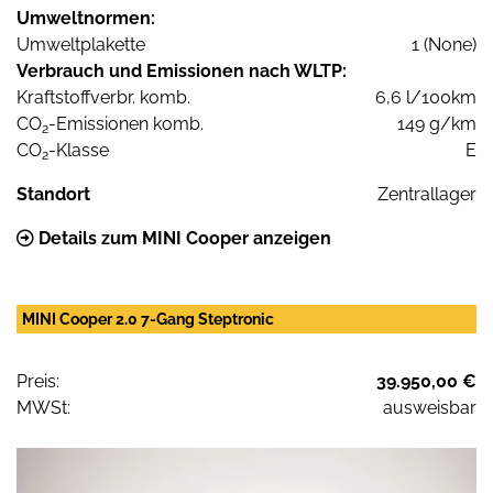
Umweltnormen:
Umweltplakette
1 (None)
Verbrauch und Emissionen nach WLTP:
Kraftstoffverbr. komb.
6,6 l/100km
CO
-Emissionen komb.
149 g/km
2
CO
-Klasse
E
2
Standort
Zentrallager
Details zum MINI Cooper anzeigen
MINI Cooper 2.0 7-Gang Steptronic
Preis:
39.950,00 €
MWSt:
ausweisbar