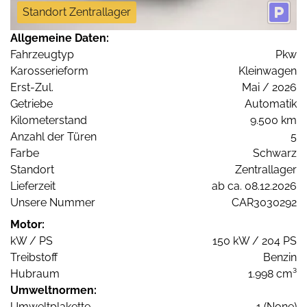
Standort Zentrallager
Allgemeine Daten:
Fahrzeugtyp
Pkw
Karosserieform
Kleinwagen
Erst-Zul.
Mai / 2026
Getriebe
Automatik
Kilometerstand
9.500 km
Anzahl der Türen
5
Farbe
Schwarz
Standort
Zentrallager
Lieferzeit
ab ca. 08.12.2026
Unsere Nummer
CAR3030292
Motor:
kW / PS
150 kW / 204 PS
Treibstoff
Benzin
Hubraum
1.998 cm³
Umweltnormen:
Umweltplakette
1 (None)