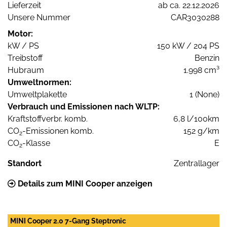
Lieferzeit
ab ca. 22.12.2026
Unsere Nummer
CAR3030288
Motor:
kW / PS
150 kW / 204 PS
Treibstoff
Benzin
Hubraum
1.998 cm³
Umweltnormen:
Umweltplakette
1 (None)
Verbrauch und Emissionen nach WLTP:
Kraftstoffverbr. komb.
6,8 l/100km
CO
-Emissionen komb.
152 g/km
2
CO
-Klasse
E
2
Standort
Zentrallager
Details zum MINI Cooper anzeigen
MINI Cooper 2.0 7-Gang Steptronic