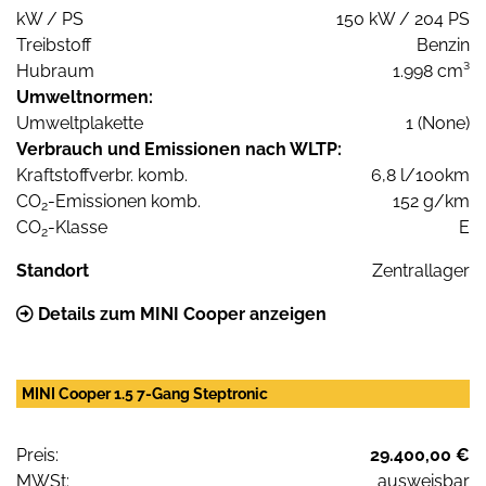
kW / PS
150 kW / 204 PS
Treibstoff
Benzin
Hubraum
1.998 cm³
Umweltnormen:
Umweltplakette
1 (None)
Verbrauch und Emissionen nach WLTP:
Kraftstoffverbr. komb.
6,8 l/100km
CO
-Emissionen komb.
152 g/km
2
CO
-Klasse
E
2
Standort
Zentrallager
Details zum MINI Cooper anzeigen
MINI Cooper 1.5 7-Gang Steptronic
Preis:
29.400,00 €
MWSt:
ausweisbar