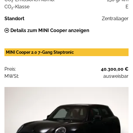
2
CO
-Klasse
E
2
Standort
Zentrallager
Details zum MINI Cooper anzeigen
MINI Cooper 2.0 7-Gang Steptronic
Preis:
40.300,00 €
MWSt:
ausweisbar