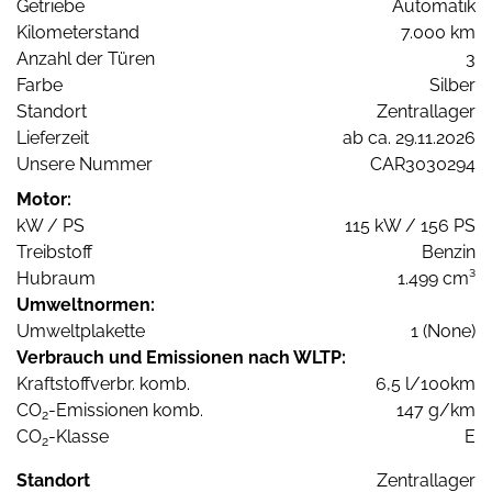
Getriebe
Automatik
Kilometerstand
7.000 km
Anzahl der Türen
3
Farbe
Silber
Standort
Zentrallager
Lieferzeit
ab ca. 29.11.2026
Unsere Nummer
CAR3030294
Motor:
kW / PS
115 kW / 156 PS
Treibstoff
Benzin
Hubraum
1.499 cm³
Umweltnormen:
Umweltplakette
1 (None)
Verbrauch und Emissionen nach WLTP:
Kraftstoffverbr. komb.
6,5 l/100km
CO
-Emissionen komb.
147 g/km
2
CO
-Klasse
E
2
Standort
Zentrallager