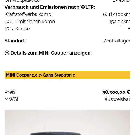
Verbrauch und Emissionen nach WLTP:
Kraftstoffverbr. komb.
6,8 l/100km
CO
-Emissionen komb.
152 g/km
2
CO
-Klasse
E
2
Standort
Zentrallager
Details zum MINI Cooper anzeigen
MINI Cooper 2.0 7-Gang Steptronic
Preis:
38.300,00 €
MWSt:
ausweisbar