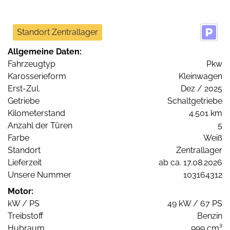
Standort Zentrallager
Allgemeine Daten:
Fahrzeugtyp
Pkw
Karosserieform
Kleinwagen
Erst-Zul.
Dez / 2025
Getriebe
Schaltgetriebe
Kilometerstand
4.501 km
Anzahl der Türen
5
Farbe
Weiß
Standort
Zentrallager
Lieferzeit
ab ca. 17.08.2026
Unsere Nummer
103164312
Motor:
kW / PS
49 kW / 67 PS
Treibstoff
Benzin
Hubraum
999 cm³