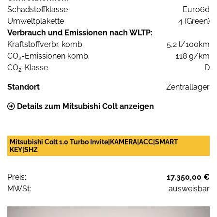
Schadstoffklasse
Euro6d
Umweltplakette
4 (Green)
Verbrauch und Emissionen nach WLTP:
Kraftstoffverbr. komb.
5,2 l/100km
CO
-Emissionen komb.
118 g/km
2
CO
-Klasse
D
2
Standort
Zentrallager
Details zum Mitsubishi Colt anzeigen
Mitsubishi Colt 1.0 Turbo Invite|KAMERA|ACC|SMART
KEY|SHZ
Preis:
17.350,00 €
MWSt:
ausweisbar