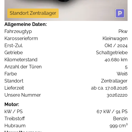
Standort Zentrallager
Allgemeine Daten:
Fahrzeugtyp
Pkw
Karosserieform
Kleinwagen
Erst-Zul.
Okt / 2024
Getriebe
Schaltgetriebe
Kilometerstand
40.680 km
Anzahl der Türen
5
Farbe
Weiß
Standort
Zentrallager
Lieferzeit
ab ca. 17.08.2026
Unsere Nummer
30262220
Motor:
kW / PS
67 kW / 91 PS
Treibstoff
Benzin
Hubraum
999 cm³