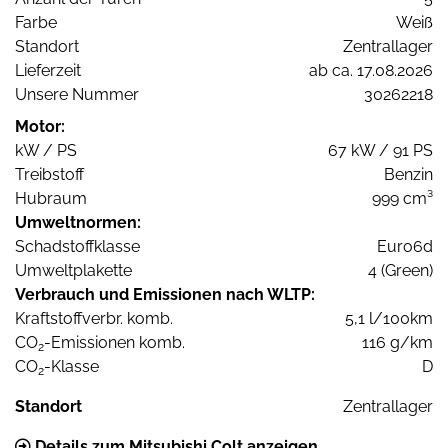
Farbe
Weiß
Standort
Zentrallager
Lieferzeit
ab ca. 17.08.2026
Unsere Nummer
30262218
Motor:
kW / PS
67 kW / 91 PS
Treibstoff
Benzin
Hubraum
999 cm³
Umweltnormen:
Schadstoffklasse
Euro6d
Umweltplakette
4 (Green)
Verbrauch und Emissionen nach WLTP:
Kraftstoffverbr. komb.
5,1 l/100km
CO
-Emissionen komb.
116 g/km
2
CO
-Klasse
D
2
Standort
Zentrallager
Details zum Mitsubishi Colt anzeigen