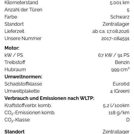
Kilometerstand
5.001 km
Anzahl der Türen
5
Farbe
Schwarz
Standort
Zentrallager
Lieferzeit
ab ca. 17.08.2026
Unsere Nummer
2017-084591
Motor:
kW / PS
67 kW / 91 PS
Treibstoff
Benzin
Hubraum
999 cm³
Umweltnormen:
Schadstoffklasse
Euro6d
Umweltplakette
4 (Green)
Verbrauch und Emissionen nach WLTP:
Kraftstoffverbr. komb.
5,2 l/100km
CO
-Emissionen komb.
118 g/km
2
CO
-Klasse
D
2
Standort
Zentrallager