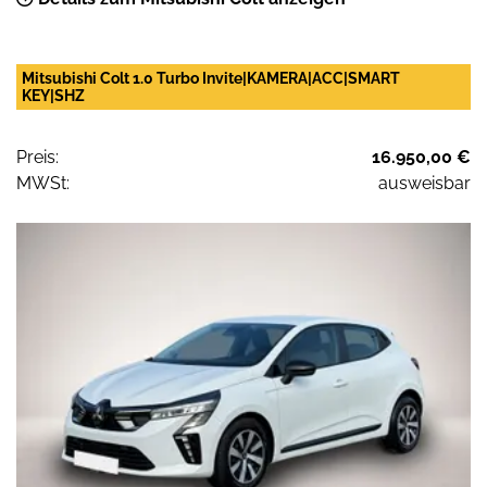
Mitsubishi Colt 1.0 Turbo Invite|KAMERA|ACC|SMART
KEY|SHZ
Preis:
16.950,00 €
MWSt:
ausweisbar