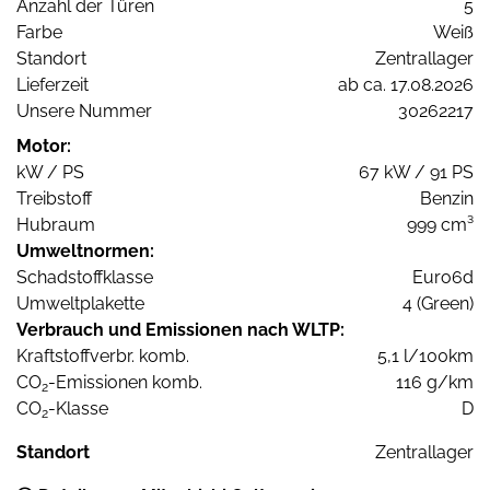
Anzahl der Türen
5
Farbe
Weiß
Standort
Zentrallager
Lieferzeit
ab ca. 17.08.2026
Unsere Nummer
30262217
Motor:
kW / PS
67 kW / 91 PS
Treibstoff
Benzin
Hubraum
999 cm³
Umweltnormen:
Schadstoffklasse
Euro6d
Umweltplakette
4 (Green)
Verbrauch und Emissionen nach WLTP:
Kraftstoffverbr. komb.
5,1 l/100km
CO
-Emissionen komb.
116 g/km
2
CO
-Klasse
D
2
Standort
Zentrallager