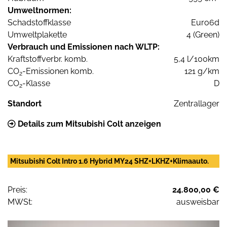
Umweltnormen:
Schadstoffklasse
Euro6d
Umweltplakette
4 (Green)
Verbrauch und Emissionen nach WLTP:
Kraftstoffverbr. komb.
5,4 l/100km
CO
-Emissionen komb.
121 g/km
2
CO
-Klasse
D
2
Standort
Zentrallager
Details zum Mitsubishi Colt anzeigen
Mitsubishi Colt Intro 1.6 Hybrid MY24 SHZ+LKHZ+Klimaauto.
Preis:
24.800,00 €
MWSt:
ausweisbar