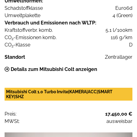
Umweltnormen:
Schadstoffklasse
Euro6d
Umweltplakette
4 (Green)
Verbrauch und Emissionen nach WLTP:
Kraftstoffverbr. komb.
5,1 l/100km
CO
-Emissionen komb.
116 g/km
2
CO
-Klasse
D
2
Standort
Zentrallager
Details zum Mitsubishi Colt anzeigen
Mitsubishi Colt 1.0 Turbo Invite|KAMERA|ACC|SMART
KEY|SHZ
Preis:
17.450,00 €
MWSt:
ausweisbar