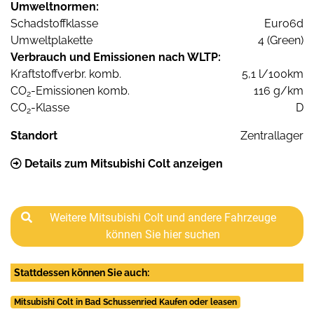
Umweltnormen:
Schadstoffklasse
Euro6d
Umweltplakette
4 (Green)
Verbrauch und Emissionen nach WLTP:
Kraftstoffverbr. komb.
5,1 l/100km
CO
-Emissionen komb.
116 g/km
2
CO
-Klasse
D
2
Standort
Zentrallager
Details zum Mitsubishi Colt anzeigen
Weitere Mitsubishi Colt und andere Fahrzeuge
können Sie hier suchen
Stattdessen können Sie auch:
Mitsubishi Colt in Bad Schussenried Kaufen oder leasen