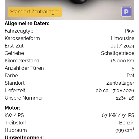
Standort Zentrallager
Allgemeine Daten:
Fahrzeugtyp
Pkw
Karosserieform
Limousine
Erst-Zul.
Jul / 2024
Getriebe
Schaltgetriebe
Kilometerstand
16.000 km
Anzahl der Türen
5
Farbe
Rot
Standort
Zentrallager
Lieferzeit
ab ca. 17.08.2026
Unsere Nummer
1265-26
Motor:
kW / PS
67 kW / 91 PS
Treibstoff
Benzin
Hubraum
999 cm³
Umweltnormen: