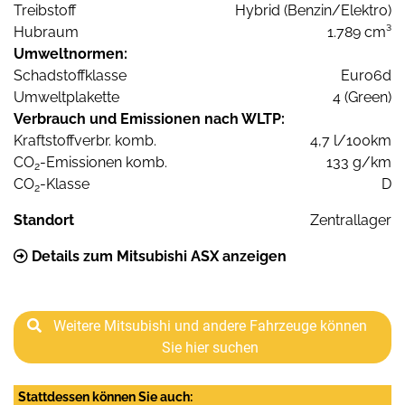
Treibstoff
Hybrid (Benzin/Elektro)
Hubraum
1.789 cm³
Umweltnormen:
Schadstoffklasse
Euro6d
Umweltplakette
4 (Green)
Verbrauch und Emissionen nach WLTP:
Kraftstoffverbr. komb.
4,7 l/100km
CO
-Emissionen komb.
133 g/km
2
CO
-Klasse
D
2
Standort
Zentrallager
Details zum Mitsubishi ASX anzeigen
Weitere Mitsubishi und andere Fahrzeuge können
Sie hier suchen
Stattdessen können Sie auch: