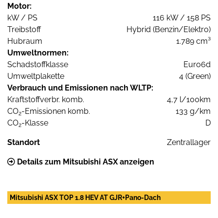
Motor:
kW / PS
116 kW / 158 PS
Treibstoff
Hybrid (Benzin/Elektro)
Hubraum
1.789 cm³
Umweltnormen:
Schadstoffklasse
Euro6d
Umweltplakette
4 (Green)
Verbrauch und Emissionen nach WLTP:
Kraftstoffverbr. komb.
4,7 l/100km
CO
-Emissionen komb.
133 g/km
2
CO
-Klasse
D
2
Standort
Zentrallager
Details zum Mitsubishi ASX anzeigen
Mitsubishi ASX TOP 1.8 HEV AT GJR+Pano-Dach