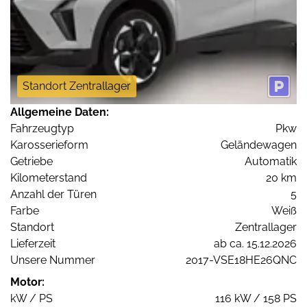
Standort Zentrallager
Allgemeine Daten:
Fahrzeugtyp
Pkw
Karosserieform
Geländewagen
Getriebe
Automatik
Kilometerstand
20 km
Anzahl der Türen
5
Farbe
Weiß
Standort
Zentrallager
Lieferzeit
ab ca. 15.12.2026
Unsere Nummer
2017-VSE18HE26QNC
Motor:
kW / PS
116 kW / 158 PS