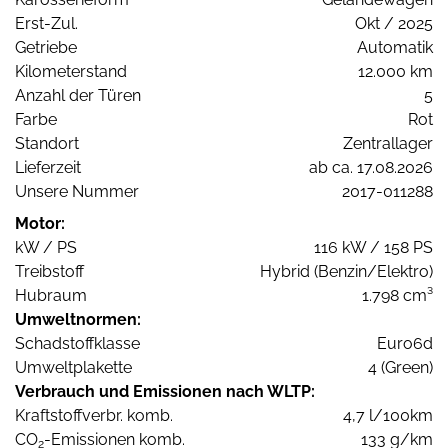
Erst-Zul.
Okt / 2025
Getriebe
Automatik
Kilometerstand
12.000 km
Anzahl der Türen
5
Farbe
Rot
Standort
Zentrallager
Lieferzeit
ab ca. 17.08.2026
Unsere Nummer
2017-011288
Motor:
kW / PS
116 kW / 158 PS
Treibstoff
Hybrid (Benzin/Elektro)
Hubraum
1.798 cm³
Umweltnormen:
Schadstoffklasse
Euro6d
Umweltplakette
4 (Green)
Verbrauch und Emissionen nach WLTP:
Kraftstoffverbr. komb.
4,7 l/100km
CO
-Emissionen komb.
133 g/km
2