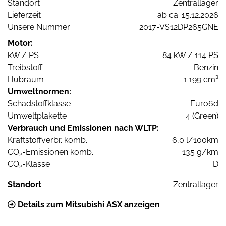
Standort
Zentrallager
Lieferzeit
ab ca. 15.12.2026
Unsere Nummer
2017-VS12DP265GNE
Motor:
kW / PS
84 kW / 114 PS
Treibstoff
Benzin
Hubraum
1.199 cm³
Umweltnormen:
Schadstoffklasse
Euro6d
Umweltplakette
4 (Green)
Verbrauch und Emissionen nach WLTP:
Kraftstoffverbr. komb.
6,0 l/100km
CO
-Emissionen komb.
135 g/km
2
CO
-Klasse
D
2
Standort
Zentrallager
Details zum Mitsubishi ASX anzeigen