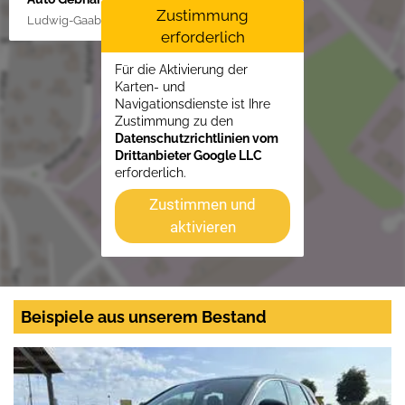
Zustimmung
Ludwig-Gaab-Str. 4, 88427 Bad Schussenried
erforderlich
Für die Aktivierung der
Karten- und
Navigationsdienste ist Ihre
Zustimmung zu den
Datenschutzrichtlinien vom
Drittanbieter Google LLC
erforderlich.
Zustimmen und
aktivieren
Beispiele aus unserem Bestand