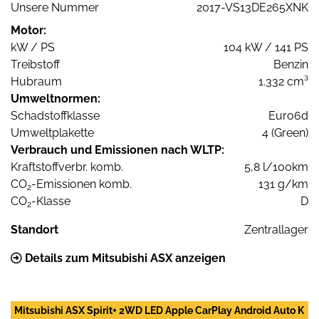
Unsere Nummer
2017-VS13DE265XNK
Motor:
kW / PS
104 kW / 141 PS
Treibstoff
Benzin
Hubraum
1.332 cm³
Umweltnormen:
Schadstoffklasse
Euro6d
Umweltplakette
4 (Green)
Verbrauch und Emissionen nach WLTP:
Kraftstoffverbr. komb.
5,8 l/100km
CO
-Emissionen komb.
131 g/km
2
CO
-Klasse
D
2
Standort
Zentrallager
Details zum Mitsubishi ASX anzeigen
Mitsubishi ASX Spirit+ 2WD LED Apple CarPlay Android Auto K