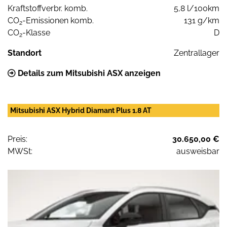
Kraftstoffverbr. komb.
5,8 l/100km
CO
-Emissionen komb.
131 g/km
2
CO
-Klasse
D
2
Standort
Zentrallager
Details zum Mitsubishi ASX anzeigen
Mitsubishi ASX Hybrid Diamant Plus 1.8 AT
Preis:
30.650,00 €
MWSt:
ausweisbar