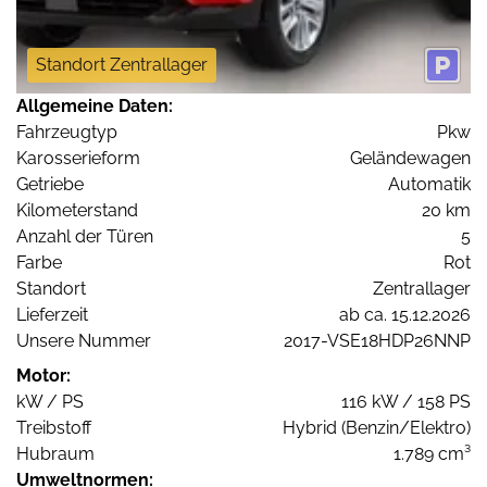
Standort Zentrallager
Allgemeine Daten:
Fahrzeugtyp
Pkw
Karosserieform
Geländewagen
Getriebe
Automatik
Kilometerstand
20 km
Anzahl der Türen
5
Farbe
Rot
Standort
Zentrallager
Lieferzeit
ab ca. 15.12.2026
Unsere Nummer
2017-VSE18HDP26NNP
Motor:
kW / PS
116 kW / 158 PS
Treibstoff
Hybrid (Benzin/Elektro)
Hubraum
1.789 cm³
Umweltnormen: