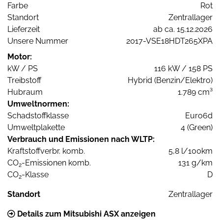
Farbe
Rot
Standort
Zentrallager
Lieferzeit
ab ca. 15.12.2026
Unsere Nummer
2017-VSE18HDT265XPA
Motor:
kW / PS
116 kW / 158 PS
Treibstoff
Hybrid (Benzin/Elektro)
Hubraum
1.789 cm³
Umweltnormen:
Schadstoffklasse
Euro6d
Umweltplakette
4 (Green)
Verbrauch und Emissionen nach WLTP:
Kraftstoffverbr. komb.
5,8 l/100km
CO
-Emissionen komb.
131 g/km
2
CO
-Klasse
D
2
Standort
Zentrallager
Details zum Mitsubishi ASX anzeigen