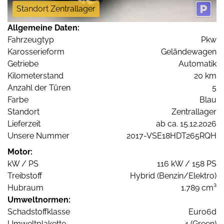
Standort Zentrallager
Allgemeine Daten:
Fahrzeugtyp
Pkw
Karosserieform
Geländewagen
Getriebe
Automatik
Kilometerstand
20 km
Anzahl der Türen
5
Farbe
Blau
Standort
Zentrallager
Lieferzeit
ab ca. 15.12.2026
Unsere Nummer
2017-VSE18HDT265RQH
Motor:
kW / PS
116 kW / 158 PS
Treibstoff
Hybrid (Benzin/Elektro)
Hubraum
1.789 cm³
Umweltnormen:
Schadstoffklasse
Euro6d
Umweltplakette
4 (Green)