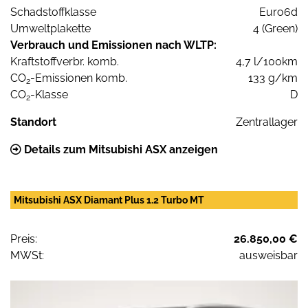
Schadstoffklasse
Euro6d
Umweltplakette
4 (Green)
Verbrauch und Emissionen nach WLTP:
Kraftstoffverbr. komb.
4,7 l/100km
CO
-Emissionen komb.
133 g/km
2
CO
-Klasse
D
2
Standort
Zentrallager
Details zum Mitsubishi ASX anzeigen
Mitsubishi ASX Diamant Plus 1.2 Turbo MT
Preis:
26.850,00 €
MWSt:
ausweisbar