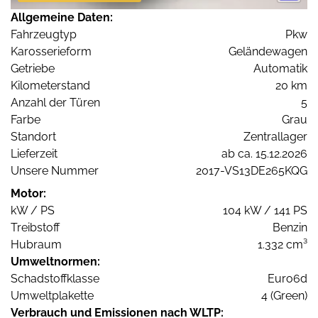
Allgemeine Daten:
Fahrzeugtyp
Pkw
Karosserieform
Geländewagen
Getriebe
Automatik
Kilometerstand
20 km
Anzahl der Türen
5
Farbe
Grau
Standort
Zentrallager
Lieferzeit
ab ca. 15.12.2026
Unsere Nummer
2017-VS13DE265KQG
Motor:
kW / PS
104 kW / 141 PS
Treibstoff
Benzin
Hubraum
1.332 cm³
Umweltnormen:
Schadstoffklasse
Euro6d
Umweltplakette
4 (Green)
Verbrauch und Emissionen nach WLTP: